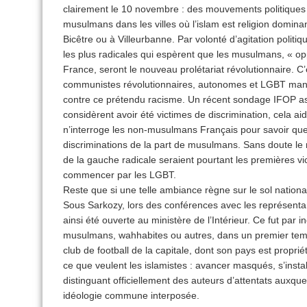
clairement le 10 novembre : des mouvements politiques
musulmans dans les villes où l’islam est religion domin
Bicêtre ou à Villeurbanne. Par volonté d’agitation politi
les plus radicales qui espèrent que les musulmans, « op
France, seront le nouveau prolétariat révolutionnaire. C
communistes révolutionnaires, autonomes et LGBT man
contre ce prétendu racisme. Un récent sondage IFOP 
considèrent avoir été victimes de discrimination, cela ai
n’interroge les non-musulmans Français pour savoir que
discriminations de la part de musulmans. Sans doute le ré
de la gauche radicale seraient pourtant les premières vi
commencer par les LGBT.
Reste que si une telle ambiance règne sur le sol national 
Sous Sarkozy, lors des conférences avec les représenta
ainsi été ouverte au ministère de l’Intérieur. Ce fut pa
musulmans, wahhabites ou autres, dans un premier temps
club de football de la capitale, dont son pays est proprié
ce que veulent les islamistes : avancer masqués, s’insta
distinguant officiellement des auteurs d’attentats auxque
idéologie commune interposée.