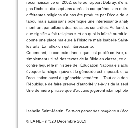
reconnaissance en 2002, suite au rapport Debray, d’ensei
pas l’échec : dix-sept ans après, la compréhension entr
différentes religions n’a pas été produite par l’école de
tabou mais aussi sans polémique une intéressante analy
montrant par ailleurs des réussites concrètes. Au fond
que signifie « fait religieux » et en quoi la laïcité aurait 
donne une place majeure à l’histoire mais Isabelle Sain
les arts. La réflexion est intéressante.
Cependant, le contexte dans lequel est publié ce livre, 
simplement utilisé des textes de la Bible en classe, ce qui
contre lequel le ministère de l’Éducation Nationale s’ac
évoquer la religion juive et le génocide est impossible, 
l’occultation aussi du génocide vendéen… Tout cela donn
République de faire preuve d’autorité vis-à-vis de la seu
Une dernière phrase que d’aucuns jugeront islamophobe.
Isabelle Saint-Martin,
Peut-on parler des religions à l’éc
© LA NEF n°320 Décembre 2019