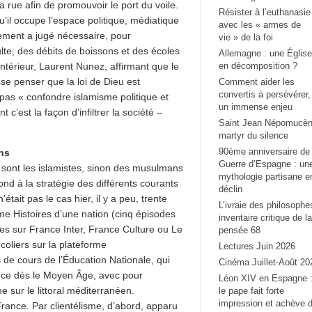
 rue afin de promouvoir le port du voile.
Résister à l’euthanasie
u’il occupe l’espace politique, médiatique
avec les « armes de
nement a jugé nécessaire, pour
vie » de la foi
te, des débits de boissons et des écoles
Allemagne : une Église
Intérieur, Laurent Nunez, affirmant que le
en décomposition ?
sse penser que la loi de Dieu est
Comment aider les
convertis à persévérer,
 pas « confondre islamisme politique et
un immense enjeu
c’est la façon d’infiltrer la société –
Saint Jean Népomucèn
martyr du silence
90ème anniversaire de 
ns
Guerre d’Espagne : un
sont les islamistes, sinon des musulmans
mythologie partisane e
nd à la stratégie des différents courants
déclin
tait pas le cas hier, il y a peu, trente
L’ivraie des philosophe
 Histoires d’une nation (cinq épisodes
inventaire critique de la
es sur France Inter, France Culture ou Le
pensée 68
coliers sur la plateforme
Lectures Juin 2026
de cours de l’Éducation Nationale, qui
Cinéma Juillet-Août 20
ance dès le Moyen Âge, avec pour
Léon XIV en Espagne 
sur le littoral méditerranéen.
le pape fait forte
impression et achève 
France. Par clientélisme, d’abord, apparu