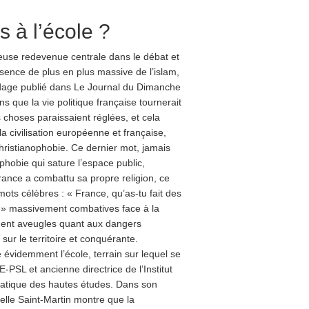
s à l’école ?
ieuse redevenue centrale dans le débat et
résence de plus en plus massive de l’islam,
dage publié dans Le Journal du Dimanche
ns que la vie politique française tournerait
s choses paraissaient réglées, et cela
e la civilisation européenne et française,
ristianophobie. Ce dernier mot, jamais
phobie qui sature l’espace public,
France a combattu sa propre religion, ce
mots célèbres : « France, qu’as-tu fait des
 » massivement combatives face à la
ment aveugles quant aux dangers
sur le territoire et conquérante.
he évidemment l’école, terrain sur lequel se
-PSL et ancienne directrice de l’Institut
pratique des hautes études. Dans son
abelle Saint-Martin montre que la