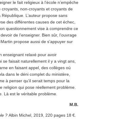
gner le fait religieux à l’école n’empêche
e croyants, non-croyants et croyants de
 la République. L’auteur propose sans
se des différentes causes de cet échec,
, son questionnement vise à comprendre ce
le devoir de l’enseigner. Bien sûr, l’ouvrage
t-Martin propose aussi de s’appuyer sur
un enseignant relaxé pour avoir
 se faisait naturellement il y a vingt ans,
harne en faisant appel, des collèges où
cela dans le déni complet du ministère,
e à penser qu’il serait temps pour la
le religion qui pose réellement problème.
 Là est le véritable problème.
M.B.
ole ?
Albin Michel, 2019, 220 pages 18 €.