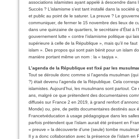
associations islamistes ayant appelé à descendre dans la
Succès ? L’islamisme s’est tant installé dans la société q
et public au point de le saturer. La preuve ? Le gouver
communiquer, de fermer le 15 novembre des lieux de cul
dans une quinzaine de quartiers, le secrétaire d’État à l’
gouvernement lutte « contre l’islamisme politique qui lai
supérieure à celle de la République », mais qu’il ne faut
islam ». Des propos qui sont pain bénit pour un islam dont 
manière portant même un nom : la « taqiya ».
L’agenda de la République est fixé par les musulma
Tout se déroule donc comme si l’agenda musulman (qui 
?) était devenu l’agenda de la République. Cela correspo
islamistes. Aujourd’hui, les musulmans sont partout. Ce n’é
ans, malgré ce que prétendent des documentaires comme
diffusés sur France 2 en 2019, à grand renfort d’annonc
Monde) ou, pire, de petits documentaires destinés aux é
Francetvéducation à usage pédagogique dans les salles 
parfois prétendent que l’islam aurait été présent en Fr
« preuve » la découverte d’une (seule) tombe musulmane 
Il y a donc collaboration avec la présence de l’islam en 