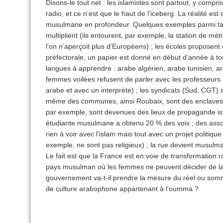
Disons-le tout net : les islamistes sont partout, y compri
radio, et ce n’est que le haut de l’iceberg. La réalité est
musulmane en profondeur. Quelques exemples parmi tan
multiplient (ils entourent, par exemple, la station de mét
l’on n’aperçoit plus d’Européens) ; les écoles proposent 
préfectorale, un papier est donné en début d’année à tou
langues à apprendre : arabe algérien, arabe tunisien, ar
femmes voilées refusent de parler avec les professeurs d
arabe et avec un interprète) ; les syndicats (Sud, CGT) 
même des communes, ainsi Roubaix, sont des enclaves 
par exemple, sont devenues des lieux de propagande isla
étudiante musulmane a obtenu 20 % des voix ; des assoc
rien à voir avec l’islam mais tout avec un projet politique to
exemple, ne sont pas religieux) ; la rue devient musul
Le fait est que la France est en voie de transformation r
pays musulman où les femmes ne peuvent décider de la f
gouvernement va-t-il prendre la mesure du réel ou som
de culture arabophone appartenant à l’oumma ?