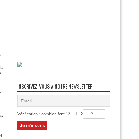
e,
la
e
n
INSCRIVEZ-VOUS À NOTRE NEWSLETTER
s :
Vérification : combien font 12 − 11 ?
26
:
de