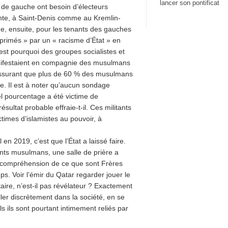
lancer son pontificat
 de gauche ont besoin d’électeurs
ante, à Saint-Denis comme au Kremlin-
que, ensuite, pour les tenants des gauches
primés » par un « racisme d’État » en
’est pourquoi des groupes socialistes et
ifestaient en compagnie des musulmans
assurant que plus de 60 % des musulmans
de. Il est à noter qu’aucun sondage
l pourcentage a été victime de
sultat probable effraie-t-il. Ces militants
ctimes d’islamistes au pouvoir, à
en 2019, c’est que l’État a laissé faire.
nts musulmans, une salle de prière a
r incompréhension de ce que sont Frères
. Voir l’émir du Qatar regarder jouer le
taire, n’est-il pas révélateur ? Exactement
ller discrètement dans la société, en se
ls ils sont pourtant intimement reliés par