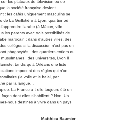
s sur les plateaux de télévision ou de
 que la société française devient
t : les cafés uniquement masculins se
ro de La Guillotière à Lyon, quartier où
d’apprendre l’arabe (à Mâcon, ville
s les parents avec trois possibilités de
abe marocain ; dans d’autres villes, des
es collèges si la discussion n’est pas en
sont phagocytés ; des quartiers entiers ou
musulmanes ; des universités, Lyon II
miste, tandis qu’à Orléans une liste
iations imposent des règles qui n’ont
talitaire (le voile et le halal, par
mane par la langue…
apide. La France a-t-elle toujours été un
açon dont elles s’habillent ? Non. Un
mes-nous destinés à vivre dans un pays
Matthieu Baumier