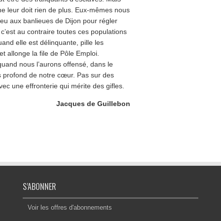
, ne leur doit rien de plus. Eux-mêmes nous
 feu aux banlieues de Dijon pour régler
c’est au contraire toutes ces populations
nd elle est délinquante, pille les
t allonge la file de Pôle Emploi.
uand nous l’aurons offensé, dans le
us profond de notre cœur. Pas sur des
ec une effronterie qui mérite des gifles.
Jacques de Guillebon
S’ABONNER
Voir les offres d'abonnements