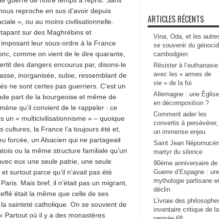
 nous reproche en sus d’avoir depuis
ARTICLES RÉCENTS
aciale », ou au moins civilisationnelle.
 tapant sur des Maghrébins et
Vina, Oda, et les autre
, imposant leur sous-ordre à la France
se souvenir du génoci
donc, comme on vient de le dire quarante,
cambodgien
ertit des dangers encourus par, disons-le
Résister à l’euthanasie
avec les « armes de
masse, inorganisée, subie, ressemblant de
vie » de la foi
s ne sont certes pas guerriers. C’est un
Allemagne : une Église
ande part de la bourgeoise et même de
en décomposition ?
ène qu’il convient de le rappeler : ce
Comment aider les
is un « multicivilisationnisme » – quoique
convertis à persévérer,
 cultures, la France l’a toujours été et,
un immense enjeu
u forcée, un Alsacien qui ne partageait
Saint Jean Népomucèn
ois ou la même structure familiale qu’un
martyr du silence
avec eux une seule patrie, une seule
90ème anniversaire de 
t surtout parce qu’il n’avait pas été
Guerre d’Espagne : un
mythologie partisane e
 Paris. Mais bref, il n’était pas un migrant,
déclin
t greffé était la même que celle de ses
L’ivraie des philosophe
 la sainteté catholique. On se souvient de
inventaire critique de la
 « Partout où il y a des monastères
pensée 68