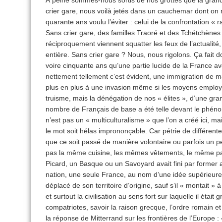
crier gare, nous voilà jetés dans un cauchemar dont on
quarante ans voulu l’éviter : celui de la confrontation « r
Sans crier gare, des familles Traoré et des Tchétchènes
réciproquement viennent squatter les feux de l’actualité
entière. Sans crier gare ? Nous, nous rigolons. Ça fait 
voire cinquante ans qu’une partie lucide de la France av
nettement tellement c’est évident, une immigration de 
plus en plus à une invasion même si les moyens employé
truisme, mais la dénégation de nos « élites », d’une gr
nombre de Français de base a été telle devant le phénom
n’est pas un « multiculturalisme » que l’on a créé ici, ma
le mot soit hélas imprononçable. Car pétrie de différentes
que ce soit passé de manière volontaire ou parfois un pe
pas la même cuisine, les mêmes vêtements, le même pat
Picard, un Basque ou un Savoyard avait fini par former 
nation, une seule France, au nom d’une idée supérieure e
déplacé de son territoire d’origine, sauf s’il « montait » à
et surtout la civilisation au sens fort sur laquelle il étai
compatriotes, savoir la raison grecque, l’ordre romain et
la réponse de Mitterrand sur les frontières de l’Europe :