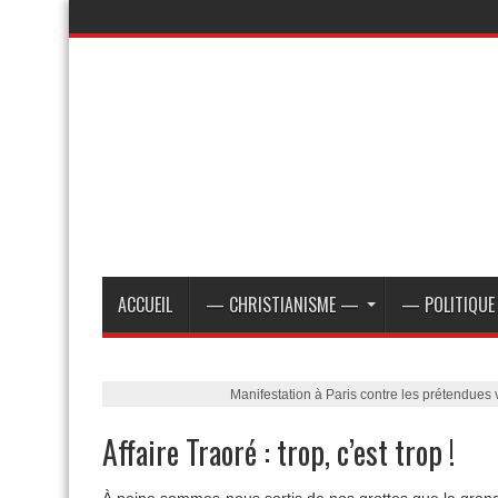
ACCUEIL
— CHRISTIANISME —
— POLITIQU
Manifestation à Paris contre les prétendues v
Affaire Traoré : trop, c’est trop !
À peine sommes-nous sortis de nos grottes que la grand