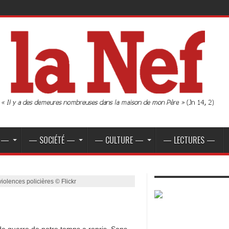
E —
— SOCIÉTÉ —
— CULTURE —
— LECTURES —
iolences policières © Flickr
e guerre de notre temps a repris. Sans