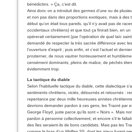
bénédictins. » Ça, c’est dit.
Ainsi donc on a introduit des germes d’une ou de plusieur
et non pas dans des proportions exotiques, mais à des 
début qu’on était tous pareils, qu’il n’y avait pas de race
occidentaux chrétiens) et que tout ça finirait bien, en u
opérerait certainement (par l’opération de quel laïc saint
demandé de respecter la très sacrée différence avec le
l’ouverture d’esprit ; puis enfin, et c’est l’actuel et derni
prosterner, de nous vautrer honteusement et humblement
censément dominants, pleins de malice, de péchés éterne
évidemment trop.
La tactique du diable
Selon l’habituelle tactique du diable, cette dialectique 
sentiments chrétiens, viciés, détournés et retournés : r
repentance par deux mille heureuses années chrétiennes
devrions demander pardon à ces gens, les Traoré par exe
George Floyd, juste parce qu’ils sont « Noirs ». Mais 
pardon à personne collectivement, et encore s’il le falla
des îles seraient-ils de bons candidats. Mais pas les Tr
comme le bras d’un Waffen SS, dont les aïeux furent peu