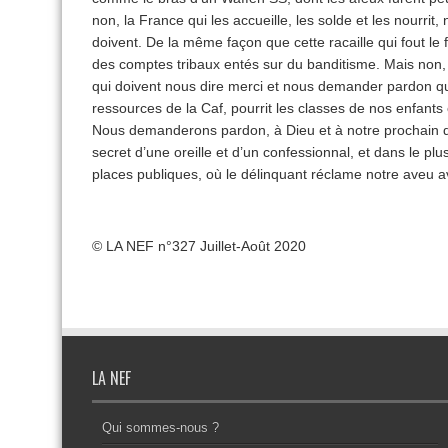
non, la France qui les accueille, les solde et les nourrit
doivent. De la même façon que cette racaille qui fout le
des comptes tribaux entés sur du banditisme. Mais non, 
qui doivent nous dire merci et nous demander pardon qua
ressources de la Caf, pourrit les classes de nos enfants e
Nous demanderons pardon, à Dieu et à notre prochain q
secret d’une oreille et d’un confessionnal, et dans le pl
places publiques, où le délinquant réclame notre aveu av
© LA NEF n°327 Juillet-Août 2020
LA NEF
Qui sommes-nous ?