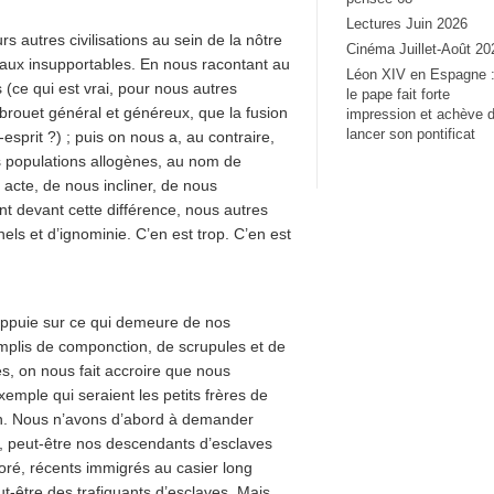
Lectures Juin 2026
s autres civilisations au sein de la nôtre
Cinéma Juillet-Août 20
taux insupportables. En nous racontant au
Léon XIV en Espagne 
s (ce qui est vrai, pour nous autres
le pape fait forte
n brouet général et généreux, que la fusion
impression et achève 
lancer son pontificat
-esprit ?) ; puis on nous a, au contraire,
s populations allogènes, au nom de
er acte, de nous incliner, de nous
 devant cette différence, nous autres
ls et d’ignominie. C’en est trop. C’en est
s’appuie sur ce qui demeure de nos
emplis de componction, de scrupules et de
, on nous fait accroire que nous
mple qui seraient les petits frères de
non. Nous n’avons d’abord à demander
it, peut-être nos descendants d’esclaves
aoré, récents immigrés au casier long
t-être des trafiquants d’esclaves. Mais