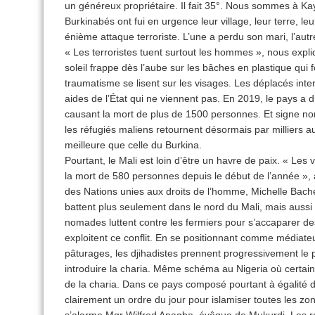
un généreux propriétaire. Il fait 35°. Nous sommes à K
Burkinabés ont fui en urgence leur village, leur terre, l
énième attaque terroriste. L’une a perdu son mari, l’aut
« Les terroristes tuent surtout les hommes », nous exp
soleil frappe dès l’aube sur les bâches en plastique qui fo
traumatisme se lisent sur les visages. Les déplacés inter
aides de l’État qui ne viennent pas. En 2019, le pays a d
causant la mort de plus de 1500 personnes. Et signe non 
les réfugiés maliens retournent désormais par milliers au
meilleure que celle du Burkina.
Pourtant, le Mali est loin d’être un havre de paix. « Les
la mort de 580 personnes depuis le début de l’année », a
des Nations unies aux droits de l’homme, Michelle Bachel
battent plus seulement dans le nord du Mali, mais aussi a
nomades luttent contre les fermiers pour s’accaparer des t
exploitent ce conflit. En se positionnant comme médiateu
pâturages, les djihadistes prennent progressivement le p
introduire la charia. Même schéma au Nigeria où certain
de la charia. Dans ce pays composé pourtant à égalité d
clairement un ordre du jour pour islamiser toutes les zo