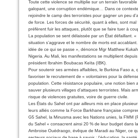
Toute cette violence se multiplie sur un terrain favora
galopant, une corruption endémique… Dans ce contexte
rejoindre le camp des terroristes pour gagner un peu d’ar
de force. Les forces de sécurité, quant à elles, sont mal
préfèrent fuir les attaques, plutôt que se faire tuer à cou
La population se sent délaissée par un État défaillant.
situation s’aggrave et le nombre de morts est accablan
idée de ce qui se passe », dénonce Mgr Matthew Kukah
Nigeria. Au Mali, les manifestations se multiplient depui
président Ibrahim Boubacas Keïta (IBK).
Pour soutenir ses armées affaiblies, le Burkina Faso a, q
favoriser le recrutement de « volontaires pour la défense
population. Cette résistance populaire, une notion bien
sauver plusieurs villages d’attaques terroristes. Mais a
risque de violences gratuites, voire de guerre civile.
Les États du Sahel ont par ailleurs mis en place plusieur
leurs alliés comme la Force Barkhane française compre
G5 Sahel, la Minusma avec les Nations unies, la FMM (
du Sahel « consacrent ainsi 20 % de leur budget dans la 
Ambroise Ouédraogo, évêque de Maradi au Niger, ce qu
secteurs sociaux de base à savoir : l’éducation, la santé