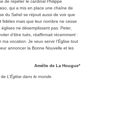
se de répéter le cardinal Philippe
o, qui a mis en place une chaîne de
se du Sahel se réjouit aussi de voir que
nt fidèles mais que leur nombre ne cesse
es églises ne désemplissent pas. Peter,
viter d’être tués, réaffirmait récemment :
 ma vocation. Je veux servir l’Église tout
 leur annoncer la Bonne Nouvelle et les
Amélie de La Hougue*
f de
L’Église dans le monde.