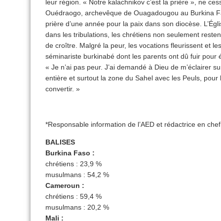
leur région. « Notre kalachnikov c’est la prière », ne ces
Ouédraogo, archevêque de Ouagadougou au Burkina Fas
prière d’une année pour la paix dans son diocèse. L’Égli
dans les tribulations, les chrétiens non seulement reste
de croître. Malgré la peur, les vocations fleurissent et l
séminariste burkinabé dont les parents ont dû fuir pour é
« Je n’ai pas peur. J’ai demandé à Dieu de m’éclairer sur
entière et surtout la zone du Sahel avec les Peuls, pour
convertir. »
*Responsable information de l’AED et rédactrice en che
BALISES
Burkina Faso :
chrétiens : 23,9 %
musulmans : 54,2 %
Cameroun :
chrétiens : 59,4 %
musulmans : 20,2 %
Mali :