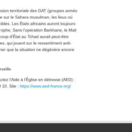
nsion territoriale des GAT (groupes armés
se sur le Sahara musulman, les lieux où
bles. Les États africains auront toujours
rophe. Sans l’opération Barkhane, le Mali
 coup d’État au Tchad aurait peut-être
s, qui jouent sur le ressentiment anti-
cher que la situation ne dégénère encore
seille
ctez l’Aide à l’Église en détresse (AED) :
 10. Site :
https://www.aed-france.org/