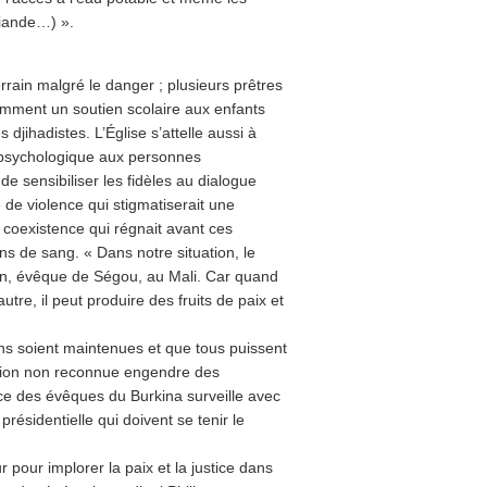
viande…) ».
terrain malgré le danger ; plusieurs prêtres
amment un soutien scolaire aux enfants
 djihadistes. L’Église s’attelle aussi à
en psychologique aux personnes
de sensibiliser les fidèles au dialogue
 de violence qui stigmatiserait une
coexistence qui régnait avant ces
ains de sang. « Dans notre situation, le
in, évêque de Ségou, au Mali. Car quand
tre, il peut produire des fruits de paix et
ions soient maintenues et que tous puissent
ction non reconnue engendre des
nce des évêques du Burkina surveille avec
présidentielle qui doivent se tenir le
r pour implorer la paix et la justice dans