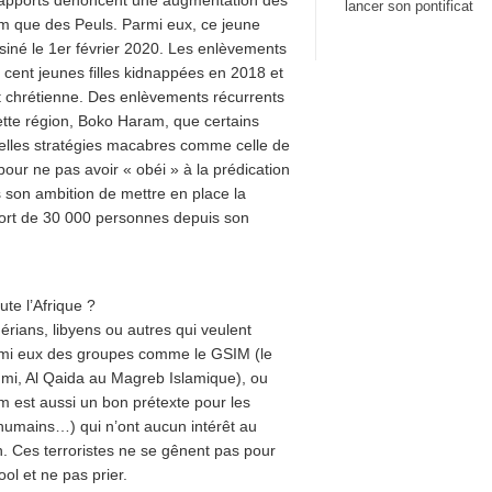
rapports dénoncent une augmentation des
lancer son pontificat
am que des Peuls. Parmi eux, ce jeune
siné le 1er février 2020. Les enlèvements
cent jeunes filles kidnappées en 2018 et
t chrétienne. Des enlèvements récurrents
ette région, Boko Haram, que certains
uvelles stratégies macabres comme celle de
pour ne pas avoir « obéi » à la prédication
 son ambition de mettre en place la
mort de 30 000 personnes depuis son
ute l’Afrique ?
gérians, libyens ou autres qui veulent
parmi eux des groupes comme le GSIM (le
qmi, Al Qaida au Magreb Islamique), ou
lam est aussi un bon prétexte pour les
 humains…) qui n’ont aucun intérêt au
on. Ces terroristes ne se gênent pas pour
ol et ne pas prier.