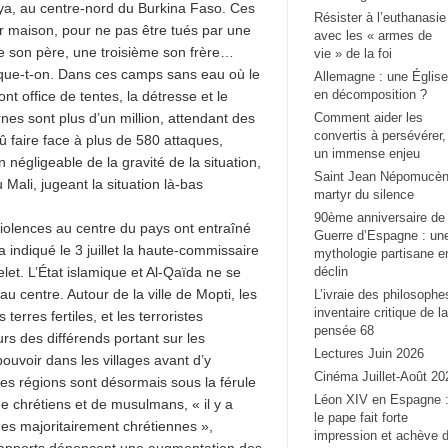
aya, au centre-nord du Burkina Faso. Ces
Résister à l’euthanasie
eur maison, pour ne pas être tués par une
avec les « armes de
re son père, une troisième son frère…
vie » de la foi
lique-t-on. Dans ces camps sans eau où le
Allemagne : une Église
en décomposition ?
nt office de tentes, la détresse et le
nes sont plus d’un million, attendant des
Comment aider les
convertis à persévérer,
û faire face à plus de 580 attaques,
un immense enjeu
négligeable de la gravité de la situation,
Saint Jean Népomucèn
 Mali, jugeant la situation là-bas
martyr du silence
90ème anniversaire de 
 violences au centre du pays ont entraîné
Guerre d’Espagne : un
 indiqué le 3 juillet la haute-commissaire
mythologie partisane e
et. L’État islamique et Al-Qaïda ne se
déclin
u centre. Autour de la ville de Mopti, les
L’ivraie des philosophe
inventaire critique de la
erres fertiles, et les terroristes
pensée 68
rs des différends portant sur les
Lectures Juin 2026
ouvoir dans les villages avant d’y
Cinéma Juillet-Août 20
es régions sont désormais sous la férule
Léon XIV en Espagne 
e chrétiens et de musulmans, « il y a
le pape fait forte
nes majoritairement chrétiennes »,
impression et achève 