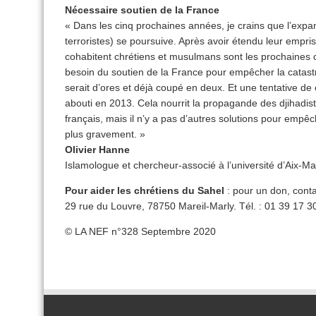
Nécessaire soutien de la France
« Dans les cinq prochaines années, je crains que l’expa
terroristes) se poursuive. Après avoir étendu leur empri
cohabitent chrétiens et musulmans sont les prochaines ci
besoin du soutien de la France pour empêcher la catast
serait d’ores et déjà coupé en deux. Et une tentative de
abouti en 2013. Cela nourrit la propagande des djihadiste
français, mais il n’y a pas d’autres solutions pour empê
plus gravement. »
Olivier Hanne
Islamologue et chercheur-associé à l’université d’Aix-Mar
Pour aider les chrétiens du Sahel
: pour un don, conta
29 rue du Louvre, 78750 Mareil-Marly. Tél. : 01 39 17 30
© LA NEF n°328 Septembre 2020