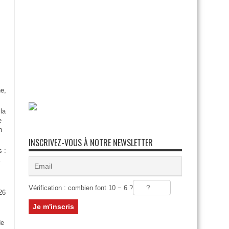
e,
la
e
n
INSCRIVEZ-VOUS À NOTRE NEWSLETTER
s :
Vérification : combien font 10 − 6 ?
26
:
de