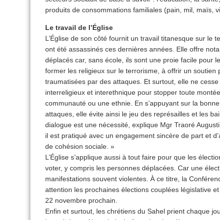
produits de consommations familiales (pain, mil, maïs, 
Le travail de l’Église
L’Église de son côté fournit un travail titanesque sur le 
ont été assassinés ces dernières années. Elle offre not
déplacés car, sans école, ils sont une proie facile pour les
former les religieux sur le terrorisme, à offrir un souti
traumatisées par des attaques. Et surtout, elle ne cesse 
interreligieux et interethnique pour stopper toute montée
communauté ou une ethnie. En s’appuyant sur la bonne 
attaques, elle évite ainsi le jeu des représailles et les b
dialogue est une nécessité, explique Mgr Traoré August
il est pratiqué avec un engagement sincère de part et d’au
de cohésion sociale. »
L’Église s’applique aussi à tout faire pour que les élect
voter, y compris les personnes déplacées. Car une éle
manifestations souvent violentes. À ce titre, la Confére
attention les prochaines élections couplées législative et 
22 novembre prochain.
Enfin et surtout, les chrétiens du Sahel prient chaque jou