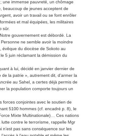
ble ; une immense pauvreté, un chômage
, beaucoup de jeunes acceptent de
gent, avoir un travail ou se font enrôler
 formées et mal équipées, les militaires
p sûr.
 « Notre gouvernement est débordé. La
t. Personne ne semble avoir la moindre
, évêque du diocèse de Sokoto au
s le 5 juin réclamant la démission du
uant à lui, décidé en janvier dernier de
 de la patrie », autrement dit, d’armer la
 ancrée au Sahel, a certes déjà permis de
rmer la population comporte toujours un
s forces conjointes avec le soutien de
nant 5100 hommes (cf. encadré p. 8), le
Force Mixte Multinationale)… Ces nations
lutte contre le terrorisme, rappelle Mgr
i n’est pas sans conséquence sur les
, l’accès à l’eau potable et même les