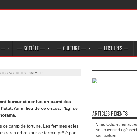
E —
— SOCIÉTÉ —
— CULTURE —
— LECTURES —
li), avec un imam © AED
ant terreur et confusion parmi des
’État. Au milieu de ce chaos, l’Église
ARTICLES RÉCENTS
anorama.
Vina, Oda, et les autre
ans ce camp de fortune. Les femmes et les
se souvenir du génoci
es rares arbres sur ce terrain prêté par
cambodgien