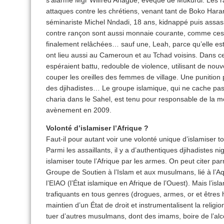
s’alarme Mgr Wilfred Anagbe, évêque de Mukurdi. Les 
attaques contre les chrétiens, venant tant de Boko Har
séminariste Michel Nndadi, 18 ans, kidnappé puis assas
contre rançon sont aussi monnaie courante, comme ces 
finalement relâchées… sauf une, Leah, parce qu’elle es
ont lieu aussi au Cameroun et au Tchad voisins. Dans c
espéraient battu, redouble de violence, utilisant de no
couper les oreilles des femmes de village. Une punition 
des djihadistes… Le groupe islamique, qui ne cache pas
charia dans le Sahel, est tenu pour responsable de la 
avènement en 2009.
Volonté d’islamiser l’Afrique ?
Faut-il pour autant voir une volonté unique d’islamiser to
Parmi les assaillants, il y a d’authentiques djihadistes ni
islamiser toute l’Afrique par les armes. On peut citer 
Groupe de Soutien à l’Islam et aux musulmans, lié à l’A
l’EIAO (l’État islamique en Afrique de l’Ouest). Mais l’is
trafiquants en tous genres (drogues, armes, or et êtres
maintien d’un État de droit et instrumentalisent la religi
tuer d’autres musulmans, dont des imams, boire de l’alco