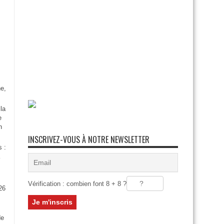
e,
la
e
n
INSCRIVEZ-VOUS À NOTRE NEWSLETTER
s :
Vérification : combien font 8 + 8 ?
26
:
de