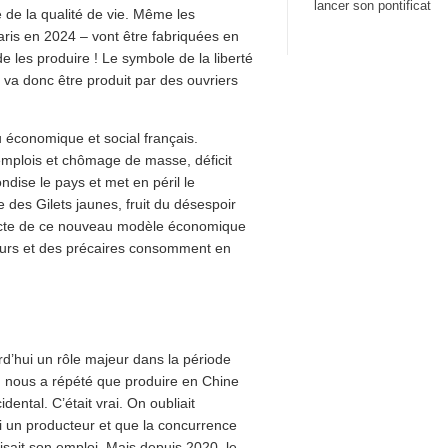
lancer son pontificat
e de la qualité de vie. Même les
ris en 2024 – vont être fabriquées en
de les produire ! Le symbole de la liberté
) va donc être produit par des ouvriers
 économique et social français.
’emplois et chômage de masse, déficit
dise le pays et met en péril le
e des Gilets jaunes, fruit du désespoir
recte de ce nouveau modèle économique
urs et des précaires consomment en
d’hui un rôle majeur dans la période
n nous a répété que produire en Chine
ental. C’était vrai. On oubliait
 un producteur et que la concurrence
uisait son emploi. Mais depuis 2020, le