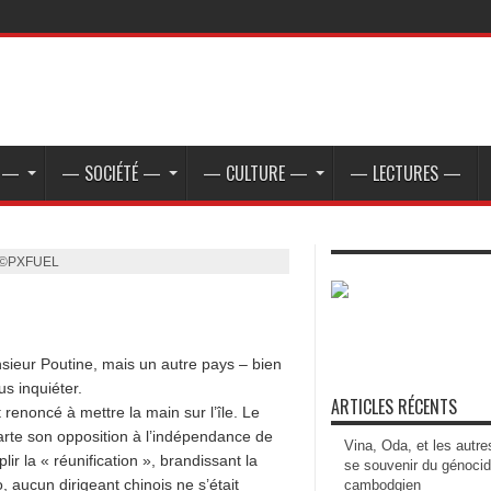
E —
— SOCIÉTÉ —
— CULTURE —
— LECTURES —
n ©PXFUEL
sieur Poutine, mais un autre pays – bien
us inquiéter.
ARTICLES RÉCENTS
renoncé à mettre la main sur l’île. Le
arte son opposition à l’indépendance de
Vina, Oda, et les autre
ir la « réunification », brandissant la
se souvenir du génoci
 aucun dirigeant chinois ne s’était
cambodgien