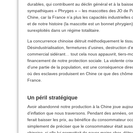
durables, qui contribuent au déclin général et à la baiss
sympathiques « Phryges » – les mascottes des JO de Pa
Chine, car la France n’a plus les capacités industrielles 
et de notre histoire (la mascotte est un bonnet phrygien
surexploités dans un régime totalitaire.
La concurrence chinoise détruit méthodiquement le tissu
Désindustrialisation, fermetures d’usines, destruction d
commercial sidérant… tout cela nous appauvrit, tiers-mon
financement de notre protection sociale. La violente cris
d’une partie de la population, est une conséquence di
où des esclaves produisent en Chine ce que des chôme
France.
Un péril stratégique
Avoir abandonné notre production à la Chine joue aujour
d’inflation que nous traversons. Pendant des années, o
ferait baisser les prix, au bénéfice du consommateur occid
simplement de préciser que le consommateur était aussi
chinoise, si elle lui permettait de payer moins cher, détr