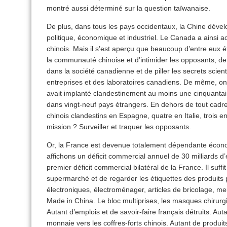
montré aussi déterminé sur la question taïwanaise.
De plus, dans tous les pays occidentaux, la Chine déve
politique, économique et industriel. Le Canada a ainsi a
chinois. Mais il s’est aperçu que beaucoup d’entre eux é
la communauté chinoise et d’intimider les opposants, de
dans la société canadienne et de piller les secrets scient
entreprises et des laboratoires canadiens. De même, o
avait implanté clandestinement au moins une cinquantai
dans vingt-neuf pays étrangers. En dehors de tout cadre l
chinois clandestins en Espagne, quatre en Italie, trois
mission ? Surveiller et traquer les opposants.
Or, la France est devenue totalement dépendante écon
affichons un déficit commercial annuel de 30 milliards d’e
premier déficit commercial bilatéral de la France. Il suff
supermarché et de regarder les étiquettes des produits
électroniques, électroménager, articles de bricolage, me
Made in China. Le bloc multiprises, les masques chirurgi
Autant d’emplois et de savoir-faire français détruits. Aut
monnaie vers les coffres-forts chinois. Autant de produit