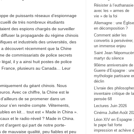
Résister à l’euthanasie
avec les « armes de
loppe de puissants réseaux d’espionnage
vie » de la foi
ccueilli de très nombreux étudiants
Allemagne : une Église
en décomposition ?
taient des espions chargés de surveiller
 diffuser la propagande du régime chinois
Comment aider les
convertis à persévérer,
ifiques et industriels des universités, des
un immense enjeu
n a découvert récemment que la Chine
Saint Jean Népomucèn
ne de commissariats de police secrets
martyr du silence
égal, il y a ainsi huit postes de police
90ème anniversaire de 
 en France, plusieurs au Canada… Leur
Guerre d’Espagne : un
mythologie partisane e
déclin
omiquement du géant chinois. Nous
L’ivraie des philosophe
uros. Avec ce chiffre, la Chine est le
inventaire critique de la
it d’ailleurs de se promener dans un
pensée 68
 pour s’en rendre compte. Vêtements,
Lectures Juin 2026
ubles en kit… tout est « Made in China ».
Cinéma Juillet-Août 20
caux et le radio-réveil ? Made in China.
Léon XIV en Espagne 
ant d’argent qui part de notre porte-
le pape fait forte
impression et achève 
s de mauvaise qualité, peu fiables et peu