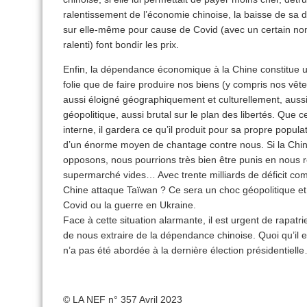
ralentissement de l’économie chinoise, la baisse de sa 
sur elle-même pour cause de Covid (avec un certain nom
ralenti) font bondir les prix.
Enfin, la dépendance économique à la Chine constitue un 
folie que de faire produire nos biens (y compris nos vê
aussi éloigné géographiquement et culturellement, aussi a
géopolitique, aussi brutal sur le plan des libertés. Qu
interne, il gardera ce qu’il produit pour sa propre popul
d’un énorme moyen de chantage contre nous. Si la Chin
opposons, nous pourrions très bien être punis en nous 
supermarché vides… Avec trente milliards de déficit com
Chine attaque Taïwan ? Ce sera un choc géopolitique et
Covid ou la guerre en Ukraine.
Face à cette situation alarmante, il est urgent de rapatrie
de nous extraire de la dépendance chinoise. Quoi qu’il en
n’a pas été abordée à la dernière élection présidentiell
© LA NEF n° 357 Avril 2023