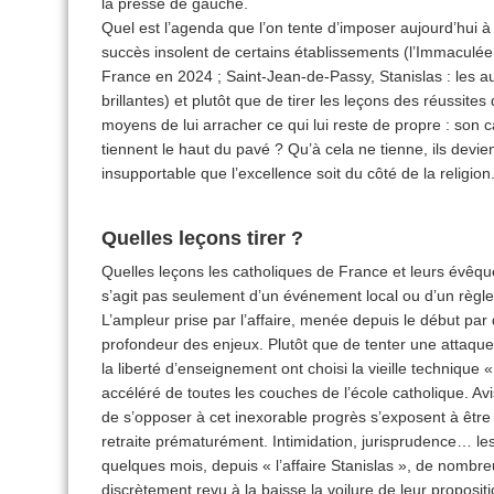
la presse de gauche.
Quel est l’agenda que l’on tente d’imposer aujourd’hui 
succès insolent de certains établissements (l’Immaculé
France en 2024 ; Saint-Jean-de-Passy, Stanislas : les a
brillantes) et plutôt que de tirer les leçons des réussites
moyens de lui arracher ce qui lui reste de propre : son 
tiennent le haut du pavé ? Qu’à cela ne tienne, ils devie
insupportable que l’excellence soit du côté de la religion
Quelles leçons tirer ?
Quelles leçons les catholiques de France et leurs évêques
s’agit pas seulement d’un événement local ou d’un règl
L’ampleur prise par l’affaire, menée depuis le début par
profondeur des enjeux. Plutôt que de tenter une attaque
la liberté d’enseignement ont choisi la vieille technique 
accéléré de toutes les couches de l’école catholique. Avis
de s’opposer à cet inexorable progrès s’exposent à être 
retraite prématurément. Intimidation, jurisprudence… le
quelques mois, depuis « l’affaire Stanislas », de nombr
discrètement revu à la baisse la voilure de leur proposi