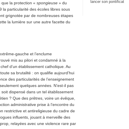
lancer son pontificat
que la protection «
spongieuse
» du
 la particularité des écoles libres sous
ement grignotée par de nombreuses étapes
ette la lumière sur une autre facette du
d’extrême-gauche et l’enclume
trouvé mis au pilori et condamné à la
chef d’un établissement catholique. Au
oute sa brutalité : on qualifie aujourd’hui
ience des particularités de l’enseignement
y a seulement quelques années. N’est-il pas
soit dispensé dans un tel établissement
rétien ? Que des prêtres, voire un évêque,
ction administrative prise à l’encontre du
n restrictive et antireligieuse du cadre de
logues influents, jouant à merveille des
t-prop, relayées avec une violence rare par