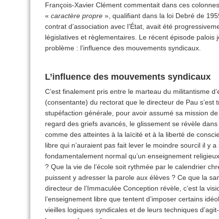
François-Xavier Clément commentait dans ces colonnes 
«
caractère propre
», qualifiant dans la loi Debré de 1959
contrat d’association avec l’État, avait été progressiv
législatives et règlementaires. Le récent épisode palois j
problème : l’influence des mouvements syndicaux.
L’influence des mouvements syndicaux
C’est finalement pris entre le marteau du militantisme 
(consentante) du rectorat que le directeur de Pau s’est 
stupéfaction générale, pour avoir assumé sa mission de 
regard des griefs avancés, le glissement se révèle dans t
comme des atteintes à la laïcité et à la liberté de consc
libre qui n’auraient pas fait lever le moindre sourcil il 
fondamentalement normal qu’un enseignement religieux 
? Que la vie de l’école soit rythmée par le calendrier ch
puissent y adresser la parole aux élèves ? Ce que la san
directeur de l’Immaculée Conception révèle, c’est la visio
l’enseignement libre que tentent d’imposer certains idéo
vieilles logiques syndicales et de leurs techniques d’agi