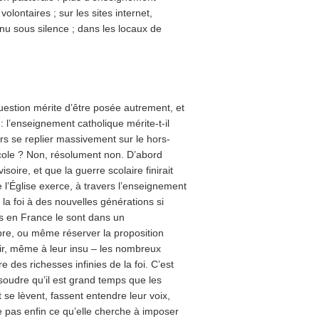
olontaires ; sur les sites internet,
nu sous silence ; dans les locaux de
uestion mérite d’être posée autrement, et
: l’enseignement catholique mérite-t-il
lors se replier massivement sur le hors-
l’école ? Non, résolument non. D’abord
oire, et que la guerre scolaire finirait
 l’Église exerce, à travers l’enseignement
la foi à des nouvelles générations si
és en France le sont dans un
pre, ou même réserver la proposition
hir, même à leur insu – les nombreux
e des richesses infinies de la foi. C’est
oudre qu’il est grand temps que les
se lèvent, fassent entendre leur voix,
se pas enfin ce qu’elle cherche à imposer