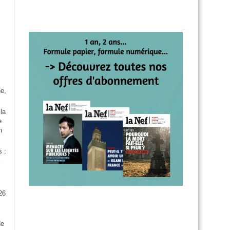
e,
la
e
n
s :
26
:
de