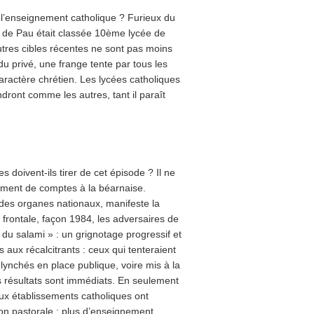
à l’enseignement catholique ? Furieux du
e de Pau était classée 10ème lycée de
utres cibles récentes ne sont pas moins
 du privé, une frange tente par tous les
caractère chrétien. Les lycées catholiques
ndront comme les autres, tant il paraît
.
 doivent-ils tirer de cet épisode ? Il ne
ement de comptes à la béarnaise.
 des organes nationaux, manifeste la
 frontale, façon 1984, les adversaires de
« du salami » : un grignotage progressif et
 aux récalcitrants : ceux qui tenteraient
lynchés en place publique, voire mis à la
s résultats sont immédiats. En seulement
eux établissements catholiques ont
tion pastorale : plus d’enseignement