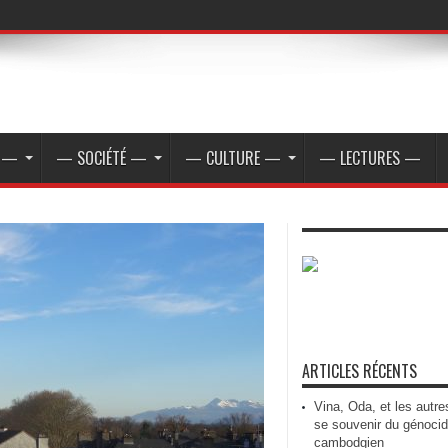
E —
— SOCIÉTÉ —
— CULTURE —
— LECTURES —
ARTICLES RÉCENTS
Vina, Oda, et les autre
se souvenir du génoci
cambodgien