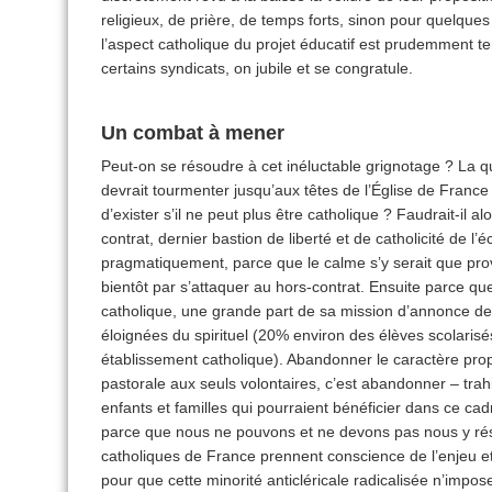
religieux, de prière, de temps forts, sinon pour quelques v
l’aspect catholique du projet éducatif est prudemment te
certains syndicats, on jubile et se congratule.
Un combat à mener
Peut-on se résoudre à cet inéluctable grignotage ? La q
devrait tourmenter jusqu’aux têtes de l’Église de France 
d’exister s’il ne peut plus être catholique ? Faudrait-il a
contrat, dernier bastion de liberté et de catholicité de 
pragmatiquement, parce que le calme s’y serait que provis
bientôt par s’attaquer au hors-contrat. Ensuite parce que
catholique, une grande part de sa mission d’annonce de 
éloignées du spirituel (20% environ des élèves scolaris
établissement catholique). Abandonner le caractère pro
pastorale aux seuls volontaires, c’est abandonner – tra
enfants et familles qui pourraient bénéficier dans ce cadr
parce que nous ne pouvons et ne devons pas nous y rés
catholiques de France prennent conscience de l’enjeu et 
pour que cette minorité anticléricale radicalisée n’impo