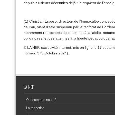
depuis plusieurs décennies déjà : le
requiem
de l’enseig
(1) Christian Espeso, directeur de l’Immaculée concepti
de Pau, vient d’être suspendu par le rectorat de Bordea
notamment reprochées des atteintes à la laïcité, nota
obligatoires, et des atteintes à la liberté pédagogique, 
© LA NEF, exclusivité internet, mis en ligne le 17 sept
numéro 373 Octobre 2024).
LA NEF
Qui sommes-nous ?
La rédaction