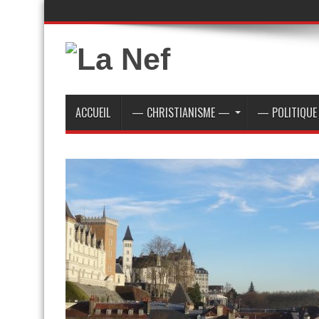
ACCUEIL
— CHRISTIANISME —
— POLITIQU