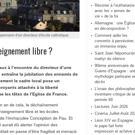
Résister à l’euthanasie
avec les « armes de
vie » de la foi
Allemagne : une Église
en décomposition ?
suspension d'un directeur d'école catholique.
Comment aider les
convertis à persévérer,
un immense enjeu
seignement libre ?
Saint Jean Népomucèn
martyr du silence
90ème anniversaire de 
eaux à l’encontre du directeur d’une
Guerre d’Espagne : un
entraîne la jubilation des ennemis de
mythologie partisane e
rgement le cadre local pose un
déclin
croyants attachés à la liberté
L’ivraie des philosophe
e les têtes de l’Eglise de France.
inventaire critique de la
pensée 68
un an de cela, le déchaînement
Lectures Juin 2026
enseignement libre et les écoles
Cinéma Juillet-Août 20
r de l’Immaculée Conception de Pau. Et
Léon XIV en Espagne 
aurait dû alerter l’opinion des
le pape fait forte
 était en passe d’être fragilisé et menacé.
impression et achève 