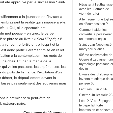
croît été approuvé par la succession Saint-
Résister à l’euthanasie
avec les « armes de
vie » de la foi
ulièrement à la jeunesse en l’invitant à
Allemagne : une Église
n embrassant la réalité qui s’impose à elle.
en décomposition ?
cle.
» Oui, si le spectacle est
Comment aider les
e du mot poésie – en grec, le verbe
convertis à persévérer,
ère phrase du livre : «
Seul l’Esprit, s’il
un immense enjeu
la rencontre fertile entre l’esprit et la
Saint Jean Népomucèn
martyr du silence
 est donc particulièrement mise en relief
90ème anniversaire de 
l’action à la contemplation : les mots de
Guerre d’Espagne : un
 une chair. Et, par la magie de la
mythologie partisane e
 qui vit les passions, les expériences, les
déclin
du puits de l’enfance, l’excitation d’un
L’ivraie des philosophe
le désert, le dépouillement devant la
inventaire critique de la
ne laisse pas seulement des souvenirs mais
pensée 68
Lectures Juin 2026
Cinéma Juillet-Août 20
dont le premier sera peut-être de
Léon XIV en Espagne 
, extraordinaire.
le pape fait forte
impression et achève 
Constance de Vergennes