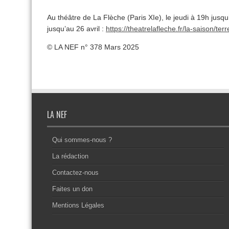
Au théâtre de La Flèche (Paris XIe), le jeudi à 19h jusq
jusqu’au 26 avril :
https://theatrelafleche.fr/la-saison/t
© LA NEF n° 378 Mars 2025
LA NEF
Qui sommes-nous ?
La rédaction
Contactez-nous
Faites un don
Mentions Légales