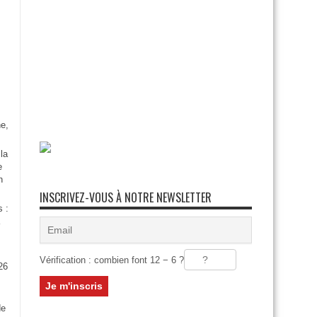
e,
la
e
n
INSCRIVEZ-VOUS À NOTRE NEWSLETTER
s :
Vérification : combien font 12 − 6 ?
26
:
de