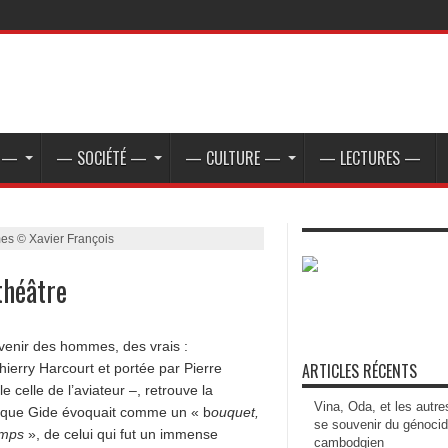
E —
— SOCIÉTÉ —
— CULTURE —
— LECTURES —
s © Xavier François
théâtre
evenir des hommes, des vrais :
ARTICLES RÉCENTS
hierry Harcourt et portée par Pierre
 celle de l’aviateur –, retrouve la
Vina, Oda, et les autre
es, que Gide évoquait comme un « b
ouquet,
se souvenir du génoci
temps
», de celui qui fut un immense
cambodgien