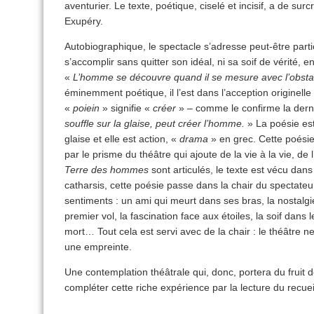
aventurier. Le texte, poétique, ciselé et incisif, a de sur
Exupéry.
Autobiographique, le spectacle s’adresse peut-être partic
s’accomplir sans quitter son idéal, ni sa soif de vérité, e
«
L’homme se découvre quand il se mesure avec l’obsta
éminemment poétique, il l’est dans l’acception originell
«
poiein
» signifie «
créer
» – comme le confirme la derni
souffle sur la glaise, peut créer l’homme.
» La poésie est 
glaise et elle est action, «
drama
» en grec. Cette poésie
par le prisme du théâtre qui ajoute de la vie à la vie, de 
Terre des hommes
sont articulés, le texte est vécu dans
catharsis, cette poésie passe dans la chair du spectateur
sentiments : un ami qui meurt dans ses bras, la nostalgie 
premier vol, la fascination face aux étoiles, la soif dans 
mort… Tout cela est servi avec de la chair : le théâtre 
une empreinte.
Une contemplation théâtrale qui, donc, portera du fruit 
compléter cette riche expérience par la lecture du recueil