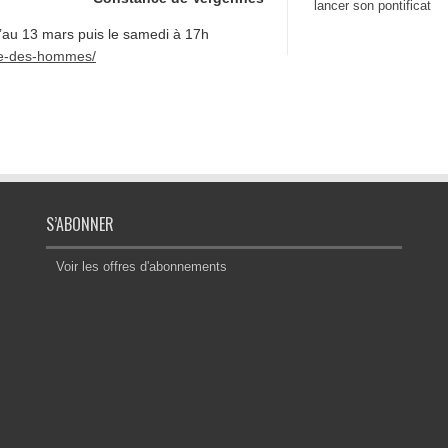
lancer son pontificat
u’au 13 mars puis le samedi à 17h
erre-des-hommes/
S’ABONNER
Voir les offres d'abonnements