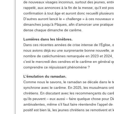
de nouveaux visages inconnus, surtout des jeunes, entre
rappelé, aux annonces à la fin de la messe, qu’il est po
confirmation à tout âge et auront donc recueilli plusie
D’autres auront lancé le « challenge » à ces nouveaux v
dimanches jusqu’à Pâques, afin d’amorcer une pratique ré
dense chaque dimanche de carême.
Lumières dans les ténèbres.
Dans ces récentes années de crise intense de l’Église, o
nous avions déjà eu une surprenante bonne nouvelle, av
nombre de catéchumènes remarquée en 2023 et 2024, et
c’est le mercredi des cendres et le carême en général
comprendre ce réjouissant phénomène ?
L’émulation du ramadan.
Comme nous le savons, le ramadan se décale dans le tem
synchrone avec le carême. En 2025, les musulmans ont
chrétiens. En discutant avec les recommençants du car
qu’ils peuvent – eux aussi – faire quelque chose pour D
ambivalentes, même s’il faut faire réentendre l’appel de J
positif est bien là, les jeunes chrétiens se remotivent et