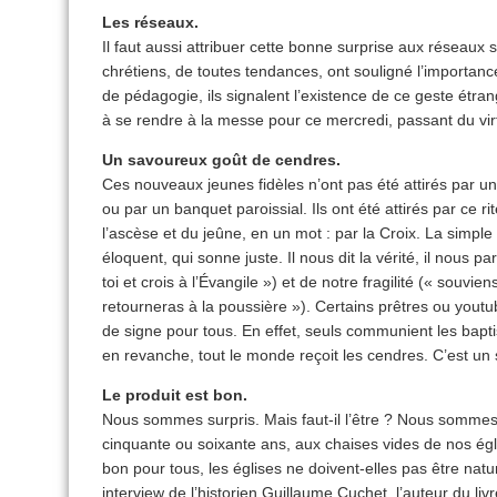
Les réseaux.
Il faut aussi attribuer cette bonne surprise aux réseau
chrétiens, de toutes tendances, ont souligné l’importan
de pédagogie, ils signalent l’existence de ce geste étran
à se rendre à la messe pour ce mercredi, passant du virtu
Un savoureux goût de cendres.
Ces nouveaux jeunes fidèles n’ont pas été attirés par 
ou par un banquet paroissial. Ils ont été attirés par ce r
l’ascèse et du jeûne, en un mot : par la Croix. La simple 
éloquent, qui sonne juste. Il nous dit la vérité, il nous p
toi et crois à l’Évangile ») et de notre fragilité (« souvie
retourneras à la poussière »). Certains prêtres ou youtu
de signe pour tous. En effet, seuls communient les bapt
en revanche, tout le monde reçoit les cendres. C’est un s
Le produit est bon.
Nous sommes surpris. Mais faut-il l’être ? Nous sommes 
cinquante ou soixante ans, aux chaises vides de nos égli
bon pour tous, les églises ne doivent-elles pas être nat
interview de l’historien Guillaume Cuchet, l’auteur du livr