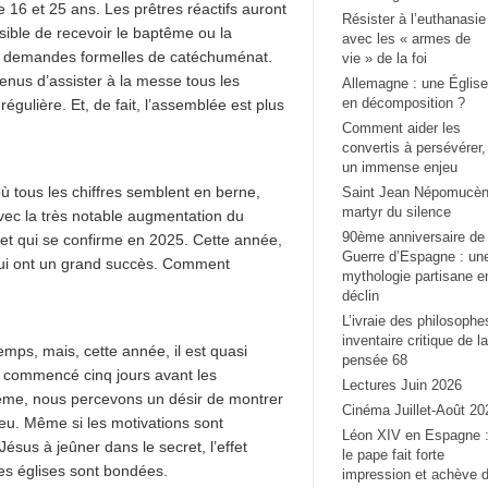
 16 et 25 ans. Les prêtres réactifs auront
Résister à l’euthanasie
ssible de recevoir le baptême ou la
avec les « armes de
urs demandes formelles de catéchuménat.
vie » de la foi
enus d’assister à la messe tous les
Allemagne : une Église
en décomposition ?
gulière. Et, de fait, l’assemblée est plus
Comment aider les
convertis à persévérer,
un immense enjeu
ù tous les chiffres semblent en berne,
Saint Jean Népomucèn
martyr du silence
ec la très notable augmentation du
90ème anniversaire de 
 qui se confirme en 2025. Cette année,
Guerre d’Espagne : un
 qui ont un grand succès. Comment
mythologie partisane e
déclin
L’ivraie des philosophe
inventaire critique de la
ps, mais, cette année, il est quasi
pensée 68
 commencé cinq jours avant les
Lectures Juin 2026
ême, nous percevons un désir de montrer
Cinéma Juillet-Août 20
ieu. Même si les motivations sont
Léon XIV en Espagne 
ésus à jeûner dans le secret, l’effet
le pape fait forte
 les églises sont bondées.
impression et achève 