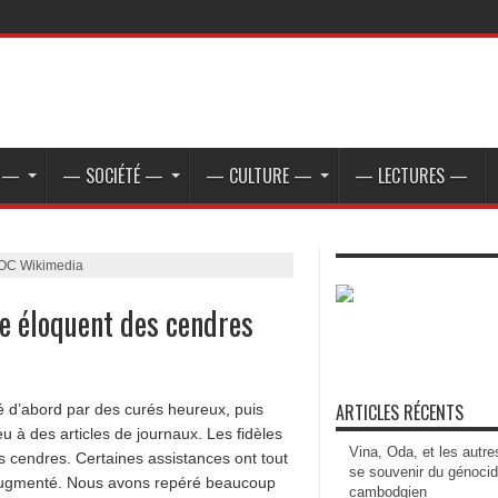
E —
— SOCIÉTÉ —
— CULTURE —
— LECTURES —
OC Wikimedia
gne éloquent des cendres
ARTICLES RÉCENTS
 d’abord par des curés heureux, puis
eu à des articles de journaux. Les fidèles
Vina, Oda, et les autre
s cendres. Certaines assistances ont tout
se souvenir du génoci
t augmenté. Nous avons repéré beaucoup
cambodgien