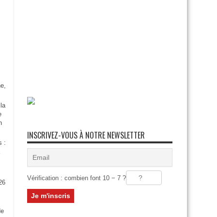
e,
la
e
n
INSCRIVEZ-VOUS À NOTRE NEWSLETTER
s :
Vérification : combien font 10 − 7 ?
26
:
de