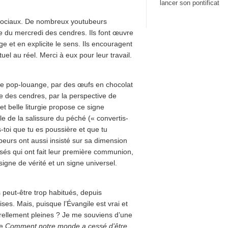
lancer son pontificat
x sociaux. De nombreux youtubeurs
ce du mercredi des cendres. Ils font œuvre
ge et en explicite le sens. Ils encouragent
el au réel. Merci à eux pour leur travail.
une pop-louange, par des œufs en chocolat
ite des cendres, par la perspective de
et belle liturgie propose ce signe
arle de la salissure du péché (« convertis-
ns-toi que tu es poussière et que tu
beurs ont aussi insisté sur sa dimension
isés qui ont fait leur première communion,
igne de vérité et un signe universel.
peut-être trop habitués, depuis
ses. Mais, puisque l’Évangile est vrai et
urellement pleines ? Je me souviens d’une
e
Comment notre monde a cessé d’être