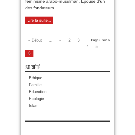
féminisme arabo-musulman. Épouse d’un
des fondateurs ...
Lire la suite...
« Début
...
«
2
3
Page 6 sur 6
4
5
6
SOCIÉTÉ
Ethique
Famille
Education
Ecologie
Islam