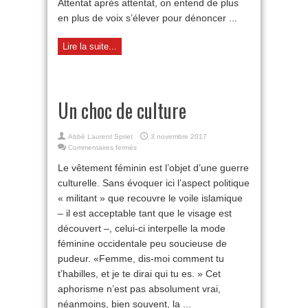
Attentat après attentat, on entend de plus
en plus de voix s’élever pour dénoncer ...
Lire la suite...
Un choc de culture
Abbé Laurent Spriet
3 novembre 2017
sur
Commentaires fermés
Un
Le vêtement féminin est l’objet d’une guerre
choc
de
culturelle. Sans évoquer ici l’aspect politique
culture
« militant » que recouvre le voile islamique
– il est acceptable tant que le visage est
découvert –, celui-ci interpelle la mode
féminine occidentale peu soucieuse de
pudeur. «Femme, dis-moi comment tu
t’habilles, et je te dirai qui tu es. » Cet
aphorisme n’est pas absolument vrai,
néanmoins, bien souvent, la ...