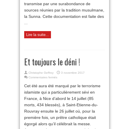
transmise par une surabondance de
sources réunies par la tradition musulmane,
la Sunna. Cette documentation est faite des
...
Lire la suite...
Et toujours le déni !
Christophe Geffroy
3 novembre 2017
sur
Commentaires fermés
Et
Cet été aura été marqué par le terrorisme
toujours
le
islamiste qui a particulièrement sévi en
déni
France, à Nice d’abord le 14 juillet (85
!
morts, 434 blessés), à Saint-Etienne-du-
Rouvray ensuite le 26 juillet où, pour la
première fois, un prêtre catholique était
égorgé alors qu’il célébrait la messe.