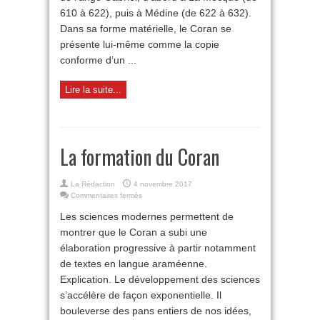
610 à 622), puis à Médine (de 622 à 632).
Dans sa forme matérielle, le Coran se
présente lui-même comme la copie
conforme d’un ...
Lire la suite...
La formation du Coran
La Rédaction
4 novembre 2017
sur
Commentaires fermés
La
Les sciences modernes permettent de
formation
du
montrer que le Coran a subi une
Coran
élaboration progressive à partir notamment
de textes en langue araméenne.
Explication. Le développement des sciences
s’accélère de façon exponentielle. Il
bouleverse des pans entiers de nos idées,