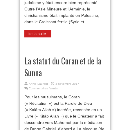
judaïsme y était encore bien représenté.
Outre l’Asie Mineure et l’Arménie, le
christianisme était implanté en Palestine,
dans le Croissant fertile (Syrie et ...
Lire la suite...
La statut du Coran et de la
Sunna
Annie Laurent
4 novembre 2017
sur
Commentaires fermés
La
Pour les musulmans, le Coran
statut
du
(« Récitation ») est la Parole de Dieu
Coran
(« Kalâm Allah ») incréée, recensée en un
et
Livre (« Kitâb Allah ») que le Créateur a fait
de
la
descendre vers Mahomet par la médiation
Sunna
de l’ange Gabriel, d’abord à La Mecque (de