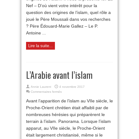
Nef – D’où vient votre intérêt pour la
question des origines de l’islam, quel rôle a
joué le Père Moussali dans vos recherches
? Père Édouard-Marie Gallez – Le P.
Antoine ...
Lire la suite...
L’Arabie avant l’islam
Annie Laurent
4 novembre 2017
sur
Commentaires fermés
L’Arabie
Avant l’apparition de l’islam au VIIe siècle, le
avant
l’islam
Proche-Orient chrétien était affaibli par de
nombreuses hérésies qui préparèrent le
terrain à l’islam. Panorama. Lorsque l’islam
apparut, au VIIe siècle, le Proche-Orient
était largement christianisé, même si le