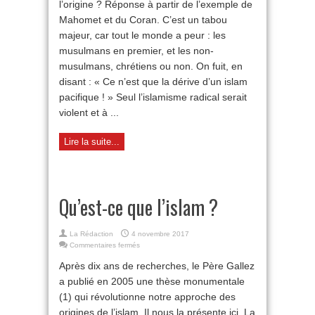
dans
l’origine ? Réponse à partir de l’exemple de
l’islam
Mahomet et du Coran. C’est un tabou
majeur, car tout le monde a peur : les
musulmans en premier, et les non-
musulmans, chrétiens ou non. On fuit, en
disant : « Ce n’est que la dérive d’un islam
pacifique ! » Seul l’islamisme radical serait
violent et à ...
Lire la suite...
Qu’est-ce que l’islam ?
La Rédaction
4 novembre 2017
sur
Commentaires fermés
Qu’est-
Après dix ans de recherches, le Père Gallez
ce
que
a publié en 2005 une thèse monumentale
l’islam
(1) qui révolutionne notre approche des
?
origines de l’islam. Il nous la présente ici. La