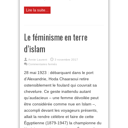
Lire la suite...
Le féminisme en terre
d’islam
Annie Laurent
3 novembre 2017
sur
Commentaires fermés
Le
28 mai 1923 : débarquant dans le port
féminisme
en
d’Alexandrie, Hoda Chaaraoui retire
terre
ostensiblement le foulard qui couvrait sa
d’islam
chevelure. Ce geste inattendu autant
qu’audacieux – une femme dévoilée peut
être considérée comme nue en Islam –,
accompli devant les voyageurs présents,
allait la rendre célèbre et faire de cette
Égyptienne (1879-1947) la championne du