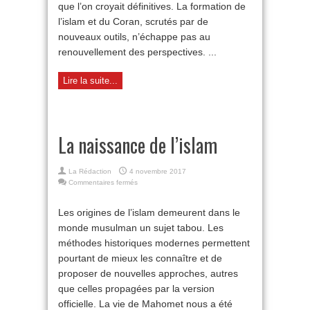
que l’on croyait définitives. La formation de
l’islam et du Coran, scrutés par de
nouveaux outils, n’échappe pas au
renouvellement des perspectives. ...
Lire la suite...
La naissance de l’islam
La Rédaction
4 novembre 2017
sur
Commentaires fermés
La
naissance
Les origines de l’islam demeurent dans le
de
monde musulman un sujet tabou. Les
l’islam
méthodes historiques modernes permettent
pourtant de mieux les connaître et de
proposer de nouvelles approches, autres
que celles propagées par la version
officielle. La vie de Mahomet nous a été