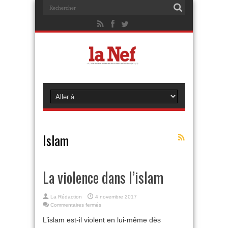
Islam
La violence dans l’islam
La Rédaction
4 novembre 2017
sur
Commentaires fermés
La
L’islam est-il violent en lui-même dès
violence