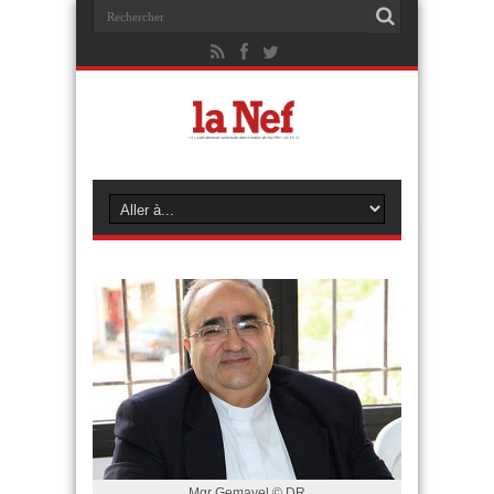
Mgr Gemayel © DR