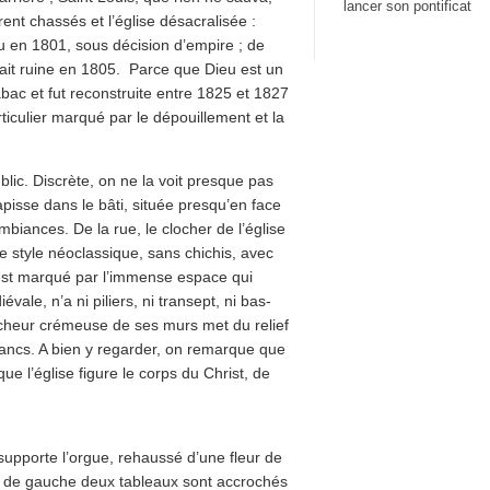
lancer son pontificat
ent chassés et l’église désacralisée :
du en 1801, sous décision d’empire ; de
çait ruine en 1805. Parce que Dieu est un
bac et fut reconstruite entre 1825 et 1827
ticulier marqué par le dépouillement et la
blic. Discrète, on ne la voit presque pas
apisse dans le bâti, située presqu’en face
mbiances. De la rue, le clocher de l’église
e style néoclassique, sans chichis, avec
 est marqué par l’immense espace qui
ale, n’a ni piliers, ni transept, ni bas-
ancheur crémeuse de ses murs met du relief
ancs. A bien y regarder, on remarque que
ue l’église figure le corps du Christ, de
supporte l’orgue, rehaussé d’une fleur de
mur de gauche deux tableaux sont accrochés