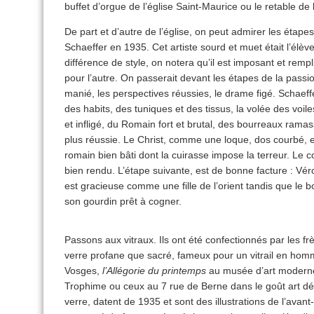
buffet d’orgue de l’église Saint-Maurice ou le retable de 
De part et d’autre de l’église, on peut admirer les étap
Schaeffer en 1935. Cet artiste sourd et muet était l’élève 
différence de style, on notera qu’il est imposant et rempl
pour l’autre. On passerait devant les étapes de la passion 
manié, les perspectives réussies, le drame figé. Schaef
des habits, des tuniques et des tissus, la volée des voiles
et infligé, du Romain fort et brutal, des bourreaux rama
plus réussie. Le Christ, comme une loque, dos courbé, e
romain bien bâti dont la cuirasse impose la terreur. Le 
bien rendu. L’étape suivante, est de bonne facture : Vér
est gracieuse comme une fille de l’orient tandis que le 
son gourdin prêt à cogner.
Passons aux vitraux. Ils ont été confectionnés par les frè
verre profane que sacré, fameux pour un vitrail en ho
Vosges,
l’Allégorie du printemps
au musée d’art moderne, 
Trophime ou ceux au 7 rue de Berne dans le goût art déco
verre, datent de 1935 et sont des illustrations de l’avant-