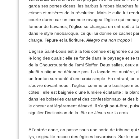
garda ses portes closes, les barbus à robes blanches fur
crimes et misères de la révolution. Mais le culte fut ren
courte durée car un incendie ravagea l’église qui mena
fumeur de havanes, l’église se changea en entrepôt à ta
dans le style néobaroque, ce qui lui donne ce cachet par
charge, l’épure et la fioriture.
Allegro ma non troppo
!
L’église Saint-Louis est à la fois connue et ignorée du pu
le long des quais ; elle se fonde dans le paysage et se t
de la Choucrouterie de l’ami Sieffer. Deux salles, deux a
plutôt rustique ne détonne pas. La façade est austère, d
un fronton surmonté d’une croix simple. En entrant, on
s’ouvre devant nous : l’église, comme une basilique médiév
côtés ; elle est baignée d’une lumière éclatante ; la bl
dans les boiseries caramel des confessionnaux et des b
le chœur est légèrement désaxé. Il s’agit peut-être, puisq
signifier l’inclinaison de la tête de Jésus sur la croix.
A l’entrée donc, on passe sous une sorte de tribune qui 
lys, originalité rococo des églises bavaroises. Sur le 