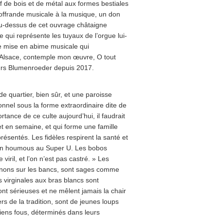
if de bois et de métal aux formes bestiales
offrande musicale à la musique, un don
 Au-dessus de cet ouvrage châtaigne
e qui représente les tuyaux de l’orgue lui-
ne mise en abime musicale qui
en Alsace, contemple mon œuvre, O tout
teurs Blumenroeder depuis 2017.
 de quartier, bien sûr, et une paroisse
tionnel sous la forme extraordinaire dite de
tance de ce culte aujourd’hui, il faudrait
t en semaine, et qui forme une famille
résentés. Les fidèles respirent la santé et
on houmous au Super U. Les bobos
viril, et l’on n’est pas castré. » Les
oignons sur les bancs, sont sages comme
 virginales aux bras blancs sont
ont sérieuses et ne mêlent jamais la chair
iers de la tradition, sont de jeunes loups
hiens fous, déterminés dans leurs