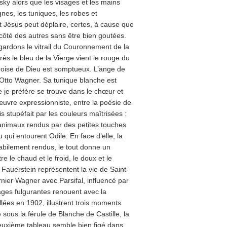
y alors que les visages et les mains
nes, les tuniques, les robes et
tit Jésus peut déplaire, certes, à cause que
côté des autres sans être bien goutées.
egardons le vitrail du Couronnement de la
ès le bleu de la Vierge vient le rouge du
quoise de Dieu est somptueux. L’ange de
 d’Otto Wagner. Sa tunique blanche est
e je préfère se trouve dans le chœur et
œuvre expressionniste, entre la poésie de
is stupéfait par les couleurs maîtrisées :
s animaux rendus par des petites touches
 qui entourent Odile. En face d’elle, la
habilement rendus, le tout donne un
 le chaud et le froid, le doux et le
n Fauerstein représentent la vie de Saint-
nier Wagner avec Parsifal, influencé par
ages fulgurantes renouent avec la
allées en 1902, illustrent trois moments
 sous la férule de Blanche de Castille, la
euxième tableau semble bien figé dans