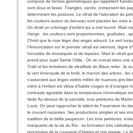
composé de formes géométriques qui rappellent Kandinsk
sont doux et lisses. Triangles, carrés, composent les pag
déterminent les postures. Le vitrail de l’adoration du pe
les couleurs autour du berceau sont placées les unes à 
On dirait un coloriage d’enfant qui a mal tourné. Mais r
Vierge : les couleurs sont proportionnées, graduées ; apr
Christ que le rose léger des anges adoucit. Le vert tur
l’Annonciation sur le premier vitrail est viennois, digne
incrustée de mosaïques et de topazes. Mais le vitrail qu
prend pour sujet Sainte Odile. On se croirait dans une 
Trakl et les tentatives de vitrailliste de
Blaue reiter
. Je su
le vert émeraude de la forêt, le marron des arbres ; le
s’associent aux linges violets mêlés de nuances gris-bleu
mère à l’enfant est vêtue d’habits rouges et d’oranges 
contraste agréable dans la température chromatique entre
tiède.Au-dessus de la sacristie, trois peintures de Marti
Louis. On peut rapprocher le talent de Fauerstein du der
le courant nazaréen. Ses productions simples et ses im
tradition de la
biblia pauperum
. Les trois peintures, inst
marquants de la vie du Roi : sa formation très catholique
procession de la couronne d’épines et son agonie. Le d