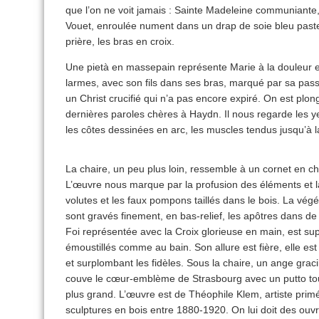
que l’on ne voit jamais : Sainte Madeleine communiante
Vouet, enroulée nument dans un drap de soie bleu pastel
prière, les bras en croix.
Une pietà en massepain représente Marie à la douleur e
larmes, avec son fils dans ses bras, marqué par sa passi
un Christ crucifié qui n’a pas encore expiré. On est p
dernières paroles chères à Haydn. Il nous regarde les yeu
les côtes dessinées en arc, les muscles tendus jusqu’à l
La chaire, un peu plus loin, ressemble à un cornet en c
L’œuvre nous marque par la profusion des éléments et la
volutes et les faux pompons taillés dans le bois. La vég
sont gravés finement, en bas-relief, les apôtres dans de l
Foi représentée avec la Croix glorieuse en main, est su
émoustillés comme au bain. Son allure est fière, elle est
et surplombant les fidèles. Sous la chaire, un ange gracil
couve le cœur-emblème de Strasbourg avec un putto tout m
plus grand. L’œuvre est de Théophile Klem, artiste primé
sculptures en bois entre 1880-1920. On lui doit des ouv