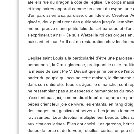
ateliers rue du dragon à côté de l’église. Ce corps mass
et imaginaires apparait comme un chant du cygne, une 
d’un paroissien à sa paroisse, d’un fidèle au Créateur.
glacée, deux putti tirent des guirlandes jusqu’à l’emblèm
même, preuve d’une petite folie de l’art baroque et d’u
s’exprimerait ainsi « Je suis Wetzel le roi des orgues 
puissant, et joue ! » Il est en restauration chez les fac
L’église saint Louis a la particularité d’être une paroisse
personnelle, la Croix glorieuse, pratiquant le culte tradi
la messe de saint Pie V. Devant que je ne parle de l’impor
parler du peuple qui occupe cette maison, le dimanche e
dans son entièreté. Tous les âges, le dimanche, sont rep
ne ressemblent pas aux espèces d’humanoïdes du ray
n’existent pas ; ici, comme dirait le père Lugan « on parle 
bébés crient leur joie de vivre, les enfants, en rang d’
des images, ou, gesticulent nerveux. Les jeunes femmes
ravissantes. Leur dévotion multiplie leur beauté. Elles s
aux citations latines. Elles ont choisi. Les garçons, hérit
doués de force et de ferveur, rebelles, certes, un peu c