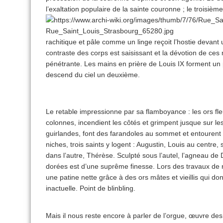
l’exaltation populaire de la sainte couronne ; le troisième
rachitique et pâle comme un linge reçoit l’hostie devan
contraste des corps est saisissant et la dévotion de ce
pénétrante. Les mains en prière de Louis IX forment un po
descend du ciel un deuxième.
Le retable impressionne par sa flamboyance : les ors fleu
colonnes, incendient les côtés et grimpent jusque sur l
guirlandes, font des farandoles au sommet et entourent l
niches, trois saints y logent : Augustin, Louis au centre
dans l’autre, Thérèse. Sculpté sous l’autel, l’agneau de 
dorées est d’une suprême finesse. Lors des travaux de r
une patine nette grâce à des ors mâtes et vieillis qui d
inactuelle. Point de blinbling.
Mais il nous reste encore à parler de l’orgue, œuvre des 