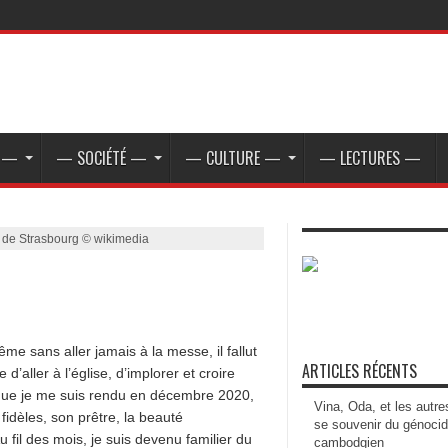
E —
— SOCIÉTÉ —
— CULTURE —
— LECTURES —
s de Strasbourg © wikimedia
me sans aller jamais à la messe, il fallut
ARTICLES RÉCENTS
’aller à l’église, d’implorer et croire
g que je me suis rendu en décembre 2020,
Vina, Oda, et les autre
idèles, son prêtre, la beauté
se souvenir du génoci
u fil des mois, je suis devenu familier du
cambodgien