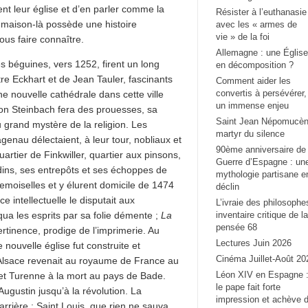
ient leur église et d’en parler comme la
Résister à l’euthanasie
 maison-là possède une histoire
avec les « armes de
vie » de la foi
ous faire connaître.
Allemagne : une Église
es béguines, vers 1252, firent un long
en décomposition ?
e Eckhart et de Jean Tauler, fascinants
Comment aider les
convertis à persévérer,
ne nouvelle cathédrale dans cette ville
un immense enjeu
von Steinbach fera des prouesses, sa
Saint Jean Népomucèn
 grand mystère de la religion. Les
martyr du silence
nau délectaient, à leur tour, nobliaux et
90ème anniversaire de 
rtier de Finkwiller, quartier aux pinsons,
Guerre d’Espagne : un
rdins, ses entrepôts et ses échoppes de
mythologie partisane e
moiselles et y élurent domicile de 1474
déclin
e intellectuelle le disputait aux
L’ivraie des philosophe
a les esprits par sa folie démente ;
La
inventaire critique de la
pensée 68
rtinence, prodige de l’imprimerie. Au
Lectures Juin 2026
nouvelle église fut construite et
Cinéma Juillet-Août 20
’Alsace revenait au royaume de France au
Léon XIV en Espagne 
 et Turenne à la mort au pays de Bade.
le pape fait forte
Augustin jusqu’à la révolution. La
impression et achève 
rrière ; Saint Louis, que rien ne sauva,