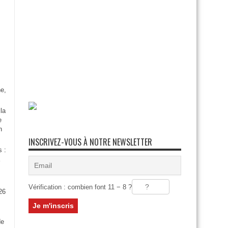
e,
la
e
n
INSCRIVEZ-VOUS À NOTRE NEWSLETTER
s :
Vérification : combien font 11 − 8 ?
26
:
de