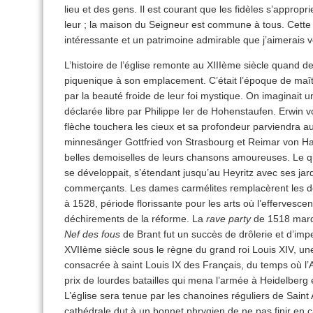
lieu et des gens. Il est courant que les fidèles s’appropr
leur ; la maison du Seigneur est commune à tous. Cette
intéressante et un patrimoine admirable que j’aimerais v
L’histoire de l’église remonte au XIIIème siècle quand d
piquenique à son emplacement. C’était l’époque de maîtr
par la beauté froide de leur foi mystique. On imaginait u
déclarée libre par Philippe Ier de Hohenstaufen. Erwin 
flèche touchera les cieux et sa profondeur parviendra au
minnesänger Gottfried von Strasbourg et Reimar von Hage
belles demoiselles de leurs chansons amoureuses. Le qua
se développait, s’étendant jusqu’au Heyritz avec ses ja
commerçants. Les dames carmélites remplacèrent les de
à 1528, période florissante pour les arts où l’effervescenc
déchirements de la réforme. La
rave party
de 1518 marqu
Nef des fous
de Brant fut un succès de drôlerie et d’impe
XVIIème siècle sous le règne du grand roi Louis XIV, une 
consacrée à saint Louis IX des Français, du temps où l
prix de lourdes batailles qui mena l’armée à Heidelberg
L’église sera tenue par les chanoines réguliers de Saint 
cathédrale dut à un bonnet phrygien de ne pas finir en ca