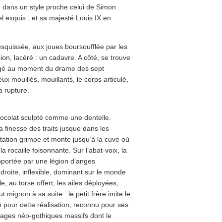
, dans un style proche celui de Simon
 exquis ; et sa majesté Louis IX en
squissée, aux joues boursoufflée par les
on, lacéré : un cadavre. A côté, se trouve
longé au moment du drame des sept
x mouillés, mouillants, le corps articulé,
a rupture.
hocolat sculpté comme une dentelle.
 finesse des traits jusque dans les
étation grimpe et monte jusqu’à la cuve où
a rocaille foisonnante. Sur l’abat-voix, la
pportée par une légion d’anges
 droite, inflexible, dominant sur le monde
e, au torse offert, les ailes déployées,
ignon à sa suite : le petit frère imite le
 pour cette réalisation, reconnu pour ses
rages néo-gothiques massifs dont le