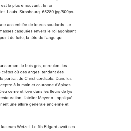
 est le plus émouvant : le roi
t une assemblée de lourds soudards. Le
s masses casquées envers le roi agonisant
int de fuite, la tête de l’ange qui
ris ornent le bois gris, enroulent les
es crêtes où des anges, tendant des
e portrait du Christ cordicole. Dans les
, sceptre à la main et couronne d’épines
Dieu cerné et lové dans les fleurs de lys
estauration, l’atelier Meyer a appliqué
onnent une allure générale ancienne et
facteurs Wetzel. Le fils Edgard avait ses