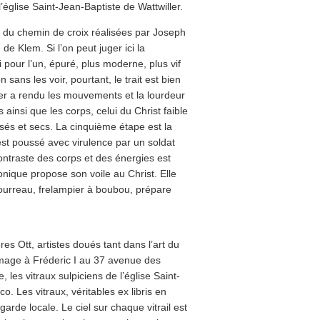
l’église Saint-Jean-Baptiste de Wattwiller.
es du chemin de croix réalisées par Joseph
de Klem. Si l’on peut juger ici la
i pour l’un, épuré, plus moderne, plus vif
sans les voir, pourtant, le trait est bien
fer a rendu les mouvements et la lourdeur
 ainsi que les corps, celui du Christ faible
ssés et secs. La cinquième étape est la
st poussé avec virulence par un soldat
contraste des corps et des énergies est
onique propose son voile au Christ. Elle
bourreau, frelampier à boubou, prépare
res Ott, artistes doués tant dans l’art du
mmage à Fréderic I au 37 avenue des
les vitraux sulpiciens de l’église Saint-
. Les vitraux, véritables ex libris en
garde locale. Le ciel sur chaque vitrail est