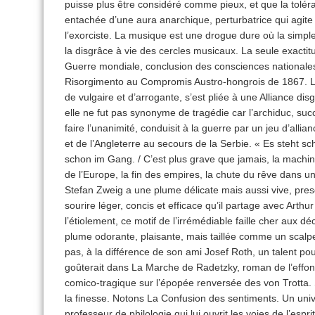
puisse plus être considéré comme pieux, et que la tolér
entachée d’une aura anarchique, perturbatrice qui agite
l’exorciste. La musique est une drogue dure où la simple 
la disgrâce à vie des cercles musicaux. La seule exactitu
Guerre mondiale, conclusion des consciences nationales d
Risorgimento au Compromis Austro-hongrois de 1867. L’A
de vulgaire et d’arrogante, s’est pliée à une Alliance di
elle ne fut pas synonyme de tragédie car l’archiduc, succ
faire l’unanimité, conduisit à la guerre par un jeu d’allia
et de l’Angleterre au secours de la Serbie. « Es steht sc
schon im Gang. / C’est plus grave que jamais, la machin
de l’Europe, la fin des empires, la chute du rêve dans un
Stefan Zweig a une plume délicate mais aussi vive, pres
sourire léger, concis et efficace qu’il partage avec Arthur
l’étiolement, ce motif de l’irrémédiable faille cher aux
plume odorante, plaisante, mais taillée comme un scalpe
pas, à la différence de son ami Josef Roth, un talent po
goûterait dans La Marche de Radetzky, roman de l’effo
comico-tragique sur l’épopée renversée des von Trotta. 
la finesse. Notons La Confusion des sentiments. Un uni
professeur de philologie qui lui ouvrit les voies de l’espr