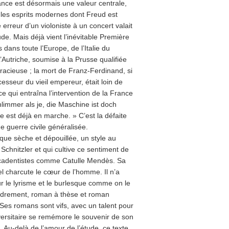
ance est désormais une valeur centrale,
 les esprits modernes dont Freud est
erreur d’un violoniste à un concert valait
de. Mais déjà vient l’inévitable Première
ans toute l’Europe, de l’Italie du
utriche, soumise à la Prusse qualifiée
sgracieuse ; la mort de Franz-Ferdinand, si
esseur du vieil empereur, était loin de
nce qui entraîna l’intervention de la France
hlimmer als je, die Maschine ist doch
e est déjà en marche. » C’est la défaite
e guerre civile généralisée.
que sèche et dépouillée, un style au
 Schnitzler et qui cultive ce sentiment de
 décadentistes comme Catulle Mendès. Sa
l charcute le cœur de l’homme. Il n’a
ur le lyrisme et le burlesque comme on le
ndrement, roman à thèse et roman
Ses romans sont vifs, avec un talent pour
versitaire se remémore le souvenir de son
it. Au-delà de l’amour de l’étude, ce texte