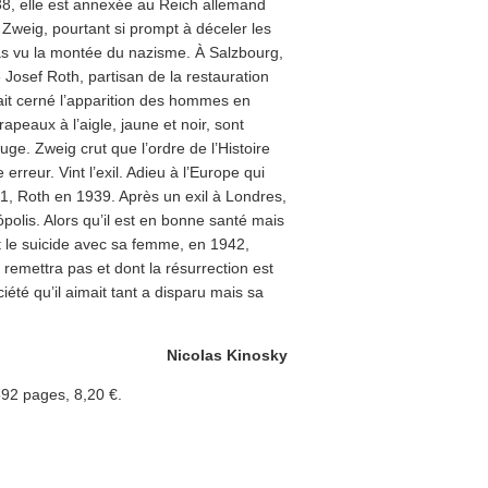
38, elle est annexée au Reich allemand
Zweig, pourtant si prompt à déceler les
pas vu la montée du nazisme. À Salzbourg,
e Josef Roth, partisan de la restauration
it cerné l’apparition des hommes en
apeaux à l’aigle, jaune et noir, sont
e. Zweig crut que l’ordre de l’Histoire
erreur. Vint l’exil. Adieu à l’Europe qui
1, Roth en 1939. Après un exil à Londres,
ópolis. Alors qu’il est en bonne santé mais
t le suicide avec sa femme, en 1942,
remettra pas et dont la résurrection est
été qu’il aimait tant a disparu mais sa
Nicolas Kinosky
592 pages, 8,20 €.