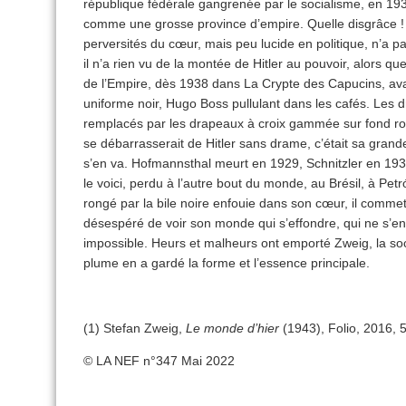
république fédérale gangrenée par le socialisme, en 19
comme une grosse province d’empire. Quelle disgrâce ! 
perversités du cœur, mais peu lucide en politique, n’a 
il n’a rien vu de la montée de Hitler au pouvoir, alors qu
de l’Empire, dès 1938 dans La Crypte des Capucins, ava
uniforme noir, Hugo Boss pullulant dans les cafés. Les dr
remplacés par les drapeaux à croix gammée sur fond roug
se débarrasserait de Hitler sans drame, c’était sa grande 
s’en va. Hofmannsthal meurt en 1929, Schnitzler en 193
le voici, perdu à l’autre bout du monde, au Brésil, à Petr
rongé par la bile noire enfouie dans son cœur, il comme
désespéré de voir son monde qui s’effondre, qui ne s’en 
impossible. Heurs et malheurs ont emporté Zweig, la soci
plume en a gardé la forme et l’essence principale.
(1) Stefan Zweig,
Le monde d’hier
(1943), Folio, 2016, 
© LA NEF n°347 Mai 2022