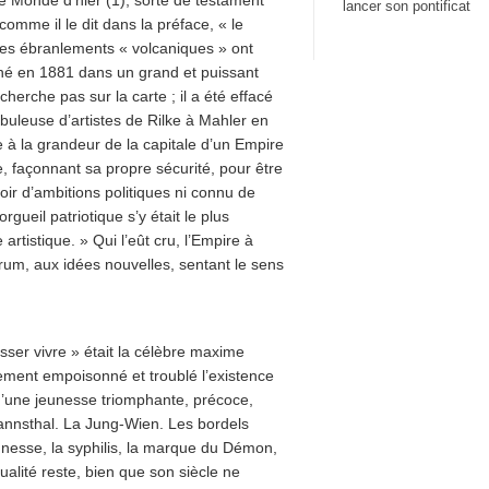
le Monde d’hier (1), sorte de testament
lancer son pontificat
omme il le dit dans la préface, « le
 Les ébranlements « volcaniques » ont
s né en 1881 dans un grand et puissant
erche pas sur la carte ; il a été effacé
ébuleuse d’artistes de Rilke à Mahler en
 à la grandeur de la capitale d’un Empire
me, façonnant sa propre sécurité, pour être
aloir d’ambitions politiques ni connu de
rgueil patriotique s’y était le plus
artistique. » Qui l’eût cru, l’Empire à
rum, aux idées nouvelles, sentant le sens
aisser vivre » était la célèbre maxime
lement empoisonné et troublé l’existence
 d’une jeunesse triomphante, précoce,
mannsthal. La Jung-Wien. Les bordels
eunesse, la syphilis, la marque du Démon,
alité reste, bien que son siècle ne