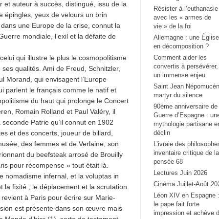
r et auteur à succès, distingué, issu de la
Résister à l’euthanasie
re épingles, yeux de velours un brin
avec les « armes de
 dans une Europe de la crise, connut la
vie » de la foi
Guerre mondiale, l’exil et la défaite de
Allemagne : une Église
en décomposition ?
lui qui illustre le plus le cosmopolitisme
Comment aider les
convertis à persévérer,
de ses qualités. Ami de Freud, Schnitzler,
un immense enjeu
Paul Morand, qui envisagent l’Europe
Saint Jean Népomucèn
i parlent le français comme le natif et
martyr du silence
olitisme du haut qui prolonge le Concert
90ème anniversaire de 
en, Romain Rolland et Paul Valéry, il
Guerre d’Espagne : un
 seconde Patrie qu’il connut en 1902
mythologie partisane e
s et des concerts, joueur de billard,
déclin
usée, des femmes et de Verlaine, son
L’ivraie des philosophe
inventaire critique de la
brionnant du beefsteak arrosé de Brouilly
pensée 68
is pour récompense » tout était là.
Lectures Juin 2026
le nomadisme infernal, et la voluptas in
Cinéma Juillet-Août 20
t la fixité ; le déplacement et la scrutation.
Léon XIV en Espagne 
l revient à Paris pour écrire sur Marie-
le pape fait forte
ension est présente dans son œuvre mais
impression et achève 