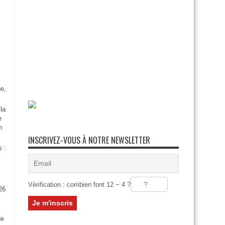
e,
la
e
n
INSCRIVEZ-VOUS À NOTRE NEWSLETTER
s :
Vérification : combien font 12 − 4 ?
26
:
de