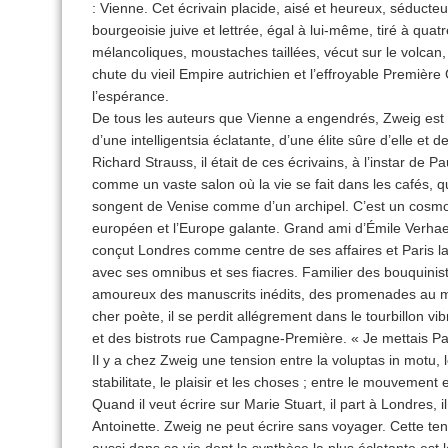
: Vienne. Cet écrivain placide, aisé et heureux, séducteu
bourgeoisie juive et lettrée, égal à lui-même, tiré à quat
mélancoliques, moustaches taillées, vécut sur le volcan,
chute du vieil Empire autrichien et l’effroyable Première 
l’espérance.
De tous les auteurs que Vienne a engendrés, Zweig est ce
d’une intelligentsia éclatante, d’une élite sûre d’elle et 
Richard Strauss, il était de ces écrivains, à l’instar de 
comme un vaste salon où la vie se fait dans les cafés, qu
songent de Venise comme d’un archipel. C’est un cosmop
européen et l’Europe galante. Grand ami d’Émile Verhaer
conçut Londres comme centre de ses affaires et Paris la
avec ses omnibus et ses fiacres. Familier des bouquiniste
amoureux des manuscrits inédits, des promenades au m
cher poète, il se perdit allégrement dans le tourbillon vi
et des bistrots rue Campagne-Première. « Je mettais Par
Il y a chez Zweig une tension entre la voluptas in motu, 
stabilitate, le plaisir et les choses ; entre le mouvement e
Quand il veut écrire sur Marie Stuart, il part à Londres, i
Antoinette. Zweig ne peut écrire sans voyager. Cette t