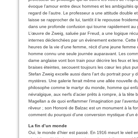
évoque l’amour entre deux hommes et les ambiguïtés qui s
regard de l’autre. Le professeur a une attitude double et 
laisse se rapprocher de lui, tantôt il le repousse froid
dans une profonde confusion qui tourne rapidement au 
L’œuvre de Zweig, saluée par Freud, a une logique récur
internes déclenchées par un évènement externe. Cette l
heures de la vie d’une femme, récit d’une jeune femme 
homme connu une seule journée auparavant. Les commenta
dame anglaise vont bon train pour décrire les feux et le
braises éteintes, secouent toujours les cœur les plus pur
Stefan Zweig excelle aussi dans l’art du portrait pour y d
mystères. Une galerie ferait même une allée nouvelle du
philosophe comme le martyr du monde, homme qui enfa
névralgique, aux nerfs d’acier prêts à rompre, à la têt
Magellan a de quoi enflammer l’imagination par l’avent
rêveur ; son Honoré de Balzac est un monument à la force
comment du pourquoi d’une conversion mystique d’un écri
La fin d’un monde
Oui, le monde d’hier est passé. En 1916 meurt le vieil 