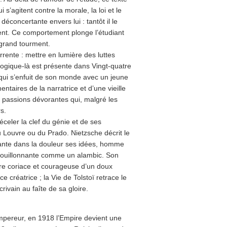
’agitent contre la morale, la loi et le
déconcertante envers lui : tantôt il le
ement. Ce comportement plonge l’étudiant
grand tourment.
rente : mettre en lumière des luttes
ogique-là est présente dans Vingt-quatre
qui s’enfuit de son monde avec un jeune
ires de la narratrice et d’une vieille
s passions dévorantes qui, malgré les
s.
éceler la clef du génie et de ses
 Louvre ou du Prado. Nietzsche décrit le
nte dans la douleur ses idées, homme
e bouillonnante comme un alambic. Son
ure coriace et courageuse d’un doux
 créatrice ; la Vie de Tolstoï retrace le
vain au faîte de sa gloire.
empereur, en 1918 l’Empire devient une