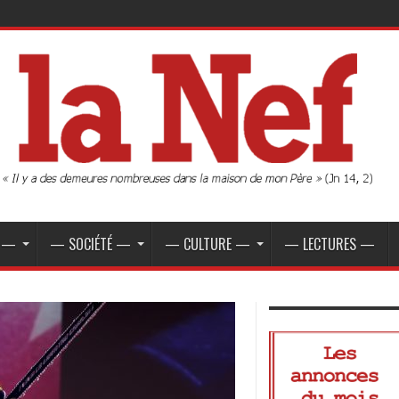
E —
— SOCIÉTÉ —
— CULTURE —
— LECTURES —