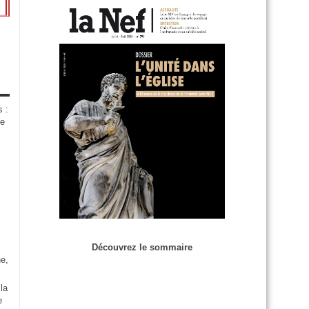
s :
de
Découvrez le sommaire
e,
la
e