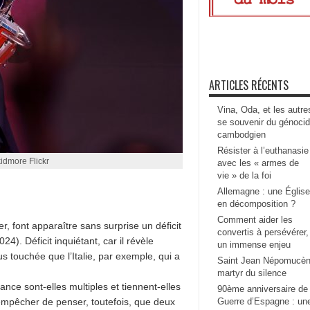
ARTICLES RÉCENTS
Vina, Oda, et les autre
se souvenir du génoci
cambodgien
Résister à l’euthanasie
idmore Flickr
avec les « armes de
vie » de la foi
Allemagne : une Église
en décomposition ?
Comment aider les
r, font apparaître sans surprise un déficit
convertis à persévérer,
4). Déficit inquiétant, car il révèle
un immense enjeu
us touchée que l’Italie, par exemple, qui a
Saint Jean Népomucèn
martyr du silence
ance sont-elles multiples et tiennent-elles
90ème anniversaire de 
’empêcher de penser, toutefois, que deux
Guerre d’Espagne : un