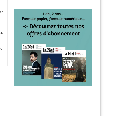
n
s :
26
:
de