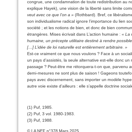
congrue, une condamnation de toute redistribution au nom
explique Hayek), une vision de la liberté sans limite c
veut avec ce que l’on a »
(Rothbard). Bref, ce libéralism
son individualisme radical ignore l’importance du lien soci
société ; et les notions de bien, et donc de bien commun
étrangères. Mises écrivait dans L’action humaine :
« La 
humaine, un précepte utilitaire destiné à rendre possible 
[…] L’idée de loi naturelle est entièrement arbitraire. »
Est-ce vraiment ce que nous voulons ? Face à un sociali
un pays d’assistés, la seule alternative est-elle donc un 
passage ? Peut-être me rétorquera-t-on que, parvenu au 
demi-mesures ne sont plus de saison ! Gageons toutefois
pays avec discernement, sans importer un modèle hyperl
autre voie existe d’ailleurs : elle s’appelle doctrine social
(1) Puf, 1985.
(2) Puf, 3 vol. 1980-1983.
(3) Puf, 1988.
© LA NEF n°378 Mars 2025