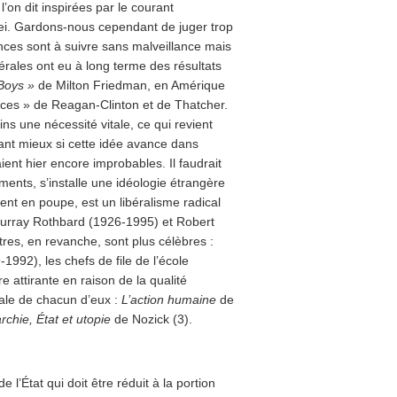
’on dit inspirées par le courant
Milei. Gardons-nous cependant de juger trop
ences sont à suivre sans malveillance mais
érales ont eu à long terme des résultats
Boys »
de Milton Friedman, en Amérique
ces » de Reagan-Clinton et de Thatcher.
ns une nécessité vitale, ce qui revient
tant mieux si cette idée avance dans
ent hier encore improbables. Il faudrait
ments, s’installe une idéologie étrangère
vent en poupe, est un libéralisme radical
urray Rothbard (1926-1995) et Robert
îtres, en revanche, sont plus célèbres :
992), les chefs de file de l’école
 attirante en raison de la qualité
ale de chacun d’eux :
L’action humaine
de
rchie, État et utopie
de Nozick (3).
 l’État qui doit être réduit à la portion