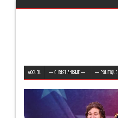
ACCUEIL
— CHRISTIANISME —
— POLITIQU