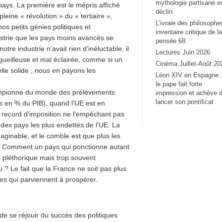
mythologie partisane e
pays. La première est le mépris affiché
déclin
leine « révolution » du « tertiaire »,
L’ivraie des philosophe
os petits génies politiques et
inventaire critique de la
dustrie que les pays moins avancés se
pensée 68
tre industrie n’avait rien d’inéluctable, il
Lectures Juin 2026
rgueilleuse et mal éclairée, comme si un
Cinéma Juillet-Août 20
lle solide ; nous en payons les
Léon XIV en Espagne 
le pape fait forte
championne du monde des prélèvements
impression et achève 
lancer son pontificat
s en % du PIB), quand l’UE est en
 record d’imposition ne l’empêchant pas
n des pays les plus endettés de l’UE. La
aginable, et le comble est que plus les
e. Comment un pays qui ponctionne autant
e pléthorique mais trop souvent
u ? Le fait que la France ne soit pas plus
ses qui parviennent à prospérer.
de se réjouir du succès des politiques