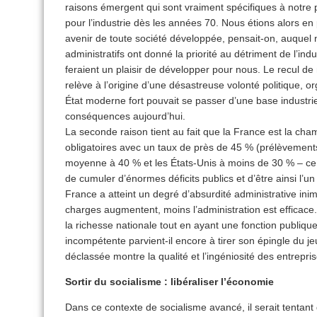
raisons émergent qui sont vraiment spécifiques à notre 
pour l’industrie dès les années 70. Nous étions alors en p
avenir de toute société développée, pensait-on, auquel n
administratifs ont donné la priorité au détriment de l’in
feraient un plaisir de développer pour nous. Le recul de no
relève à l’origine d’une désastreuse volonté politique, o
État moderne fort pouvait se passer d’une base industrie
conséquences aujourd’hui.
La seconde raison tient au fait que la France est la 
obligatoires avec un taux de près de 45 % (prélèvement
moyenne à 40 % et les États-Unis à moins de 30 % – ce
de cumuler d’énormes déficits publics et d’être ainsi l’u
France a atteint un degré d’absurdité administrative inim
charges augmentent, moins l’administration est efficac
la richesse nationale tout en ayant une fonction publiqu
incompétente parvient-il encore à tirer son épingle du je
déclassée montre la qualité et l’ingéniosité des entrepri
Sortir du socialisme : libéraliser l’économie
Dans ce contexte de socialisme avancé, il serait tentant 