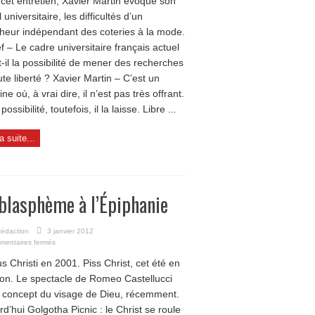
cet entretien, Xavier Martin évoque son
vite
renoncé
l universitaire, les difficultés d’un
à
heur indépendant des coteries à la mode.
convaincre »
f – Le cadre universitaire français actuel
-t-il la possibilité de mener des recherches
ute liberté ? Xavier Martin – C’est un
e où, à vrai dire, il n’est pas très offrant.
possibilité, toutefois, il la laisse. Libre ...
la suite...
blasphème à l’Épiphanie
édaction
3 janvier 2012
sur
mentaires fermés
Du
s Christi en 2001. Piss Christ, cet été en
blasphème
à
on. Le spectacle de Romeo Castellucci
l’Épiphanie
e concept du visage de Dieu, récemment.
rd’hui Golgotha Picnic : le Christ se roule