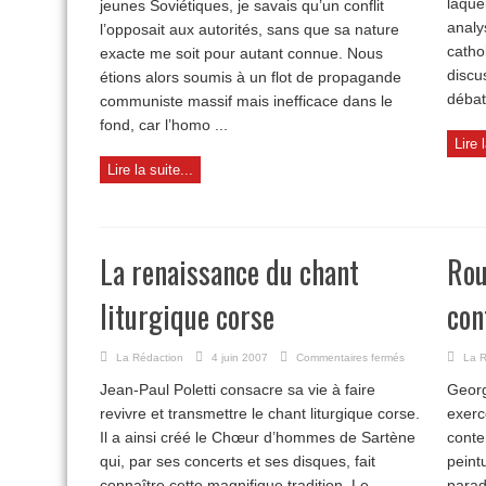
laquel
jeunes Soviétiques, je savais qu’un conflit
vérité
analy
l’opposait aux autorités, sans que sa nature
catho
exacte me soit pour autant connue. Nous
discu
étions alors soumis à un flot de propagande
débat
communiste massif mais inefficace dans le
fond, car l’homo ...
Lire 
Lire la suite...
La renaissance du chant
Rou
liturgique corse
con
sur
La Rédaction
4 juin 2007
Commentaires fermés
La R
La
Jean-Paul Poletti consacre sa vie à faire
Georg
renaissance
du
revivre et transmettre le chant liturgique corse.
exerc
chant
Il a ainsi créé le Chœur d’hommes de Sartène
conte
liturgique
qui, par ses concerts et ses disques, fait
peint
corse
connaître cette magnifique tradition. Le
parad