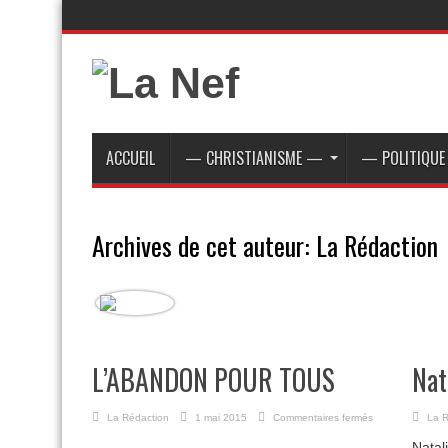
ACCUEIL
— CHRISTIANISME —
— POLITIQU
Archives de cet auteur: La Rédaction
L’ABANDON POUR TOUS
Nat
sur
La Rédaction
1 mai 2015
Commentaires fermés
La R
L’ABANDON
Natal