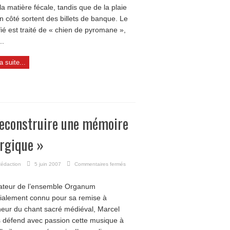
la matière fécale, tandis que de la plaie
n côté sortent des billets de banque. Le
fié est traité de « chien de pyromane »,
..
la suite...
econstruire une mémoire
urgique »
sur
édaction
5 juin 2007
Commentaires fermés
«
Reconstruire
teur de l’ensemble Organum
une
alement connu pour sa remise à
mémoire
liturgique
neur du chant sacré médiéval, Marcel
»
 défend avec passion cette musique à