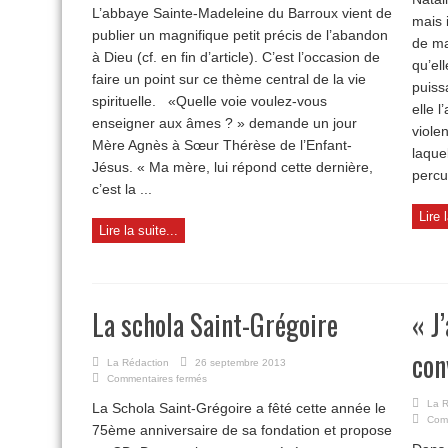
POUR
L’abbaye Sainte-Madeleine du Barroux vient de
TOUS
mais 
publier un magnifique petit précis de l’abandon
de ma
à Dieu (cf. en fin d’article). C’est l’occasion de
qu’el
faire un point sur ce thème central de la vie
puiss
spirituelle. «Quelle voie voulez-vous
elle l
enseigner aux âmes ? » demande un jour
viole
Mère Agnès à Sœur Thérèse de l’Enfant-
laque
Jésus. « Ma mère, lui répond cette dernière,
percu
c’est la ...
Lire 
Lire la suite...
La schola Saint-Grégoire
« J
con
La Rédaction
26 septembre 2013
sur
Commentaires fermés
La
La R
La Schola Saint-Grégoire a fêté cette année le
schola
Com
Saint-
75ème anniversaire de sa fondation et propose
Grégoire