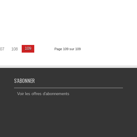
109
07
108
Page 109 sur 109
S’ABONNER
Voir les offres d'abonnements