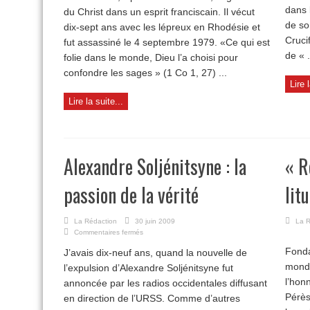
fol-
dans 
du Christ dans un esprit franciscain. Il vécut
en-
Christ
de so
dix-sept ans avec les lépreux en Rhodésie et
moderne
Cruci
fut assassiné le 4 septembre 1979. «Ce qui est
de « .
folie dans le monde, Dieu l’a choisi pour
confondre les sages » (1 Co 1, 27) ...
Lire 
Lire la suite...
Alexandre Soljénitsyne : la
« R
passion de la vérité
lit
La Rédaction
30 juin 2009
La R
sur
Commentaires fermés
Alexandre
Fonda
J’avais dix-neuf ans, quand la nouvelle de
Soljénitsyne
:
mondi
l’expulsion d’Alexandre Soljénitsyne fut
la
l’hon
annoncée par les radios occidentales diffusant
passion
Pérès
en direction de l’URSS. Comme d’autres
de
la