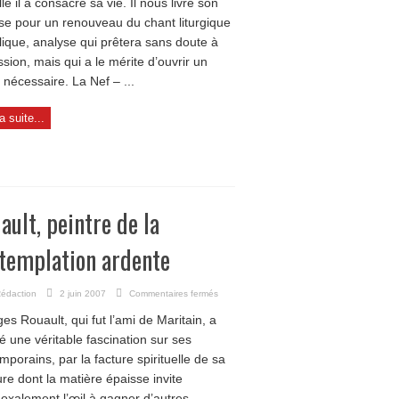
le il a consacré sa vie. Il nous livre son
se pour un renouveau du chant liturgique
lique, analyse qui prêtera sans doute à
ssion, mais qui a le mérite d’ouvrir un
 nécessaire. La Nef – ...
la suite...
ault, peintre de la
templation ardente
sur
édaction
2 juin 2007
Commentaires fermés
Rouault,
es Rouault, qui fut l’ami de Maritain, a
peintre
de
é une véritable fascination sur ses
la
mporains, par la facture spirituelle de sa
contemplation
ure dont la matière épaisse invite
ardente
oxalement l’œil à gagner d’autres