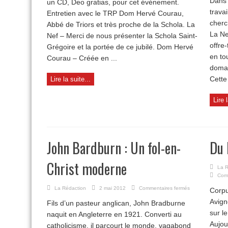
Dans 
un CD, Deo gratias, pour cet événement.
travai
Entretien avec le TRP Dom Hervé Courau,
cherc
Abbé de Triors et très proche de la Schola. La
La Ne
Nef – Merci de nous présenter la Schola Saint-
offre
Grégoire et la portée de ce jubilé. Dom Hervé
en to
Courau – Créée en ...
domain
Cette 
Lire la suite...
Lire 
John Bardburn : Un fol-en-
Du 
Christ moderne
La R
Com
sur
La Rédaction
2 mai 2012
Commentaires fermés
Corpu
John
Avign
Fils d’un pasteur anglican, John Bradburne
Bardburn
sur l
:
naquit en Angleterre en 1921. Converti au
Un
Aujou
catholicisme, il parcourt le monde, vagabond