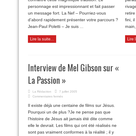
personnage est impressionnant et fait passer
rivag
un message fort. La Nef – Pourriez-vous
retir
d’abord rapidement présenter votre parcours ?
fini, 
Jean-Paul Poletti – Je suis ...
main, 
Lire la suite...
Lire 
Interview de Mel Gibson sur «
La Passion »
La Rédaction
7 juillet 2005
sur
Commentaires fermés
Interview
Il existe déjà une centaine de films sur Jésus.
de
Mel
Pourquoi un de plus ?Je ne pense pas que
Gibson
l’histoire de Jésus ait jamais été dite comme
sur
elle le devrait. Les films qui ont été réalisés ne
«
La
sont pas vraiment conformes à la réalité ; il y
Passion