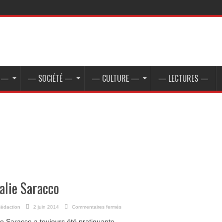
E —
— SOCIÉTÉ —
— CULTURE —
— LECTURES —
alie Saracco
sur
édaction
2 juin 2014
Commentaires fermés
Natalie
ie Saracco a toujours été pratiquante