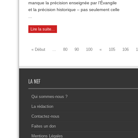
manque la précision enseignée par l’Évangile
»
et la précision historique – pas seulement celle
...
Lire la suite...
« Début
...
80
90
100
«
105
106
1
LA NEF
Qui sommes-nous ?
La rédaction
Contactez-nous
Faites un don
Mentions Légales