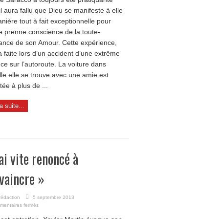
Saracco
il aura fallu que Dieu se manifeste à elle
nière tout à fait exceptionnelle pour
le prenne conscience de la toute-
ance de son Amour. Cette expérience,
’a faite lors d’un accident d’une extrême
nce sur l’autoroute. La voiture dans
lle elle se trouve avec une amie est
tée à plus de ...
la suite...
’ai vite renoncé à
vaincre »
édaction
5 septembre 2013
sur
mentaires fermés
« J’ai