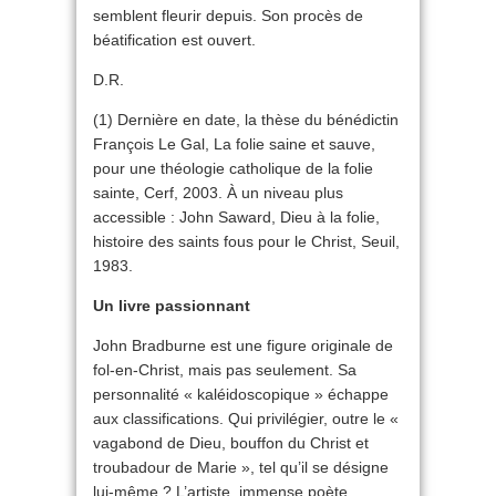
semblent fleurir depuis. Son procès de
béatification est ouvert.
D.R.
(1) Dernière en date, la thèse du bénédictin
François Le Gal, La folie saine et sauve,
pour une théologie catholique de la folie
sainte, Cerf, 2003. À un niveau plus
accessible : John Saward, Dieu à la folie,
histoire des saints fous pour le Christ, Seuil,
1983.
Un livre passionnant
John Bradburne est une figure originale de
fol-en-Christ, mais pas seulement. Sa
personnalité « kaléidoscopique » échappe
aux classifications. Qui privilégier, outre le «
vagabond de Dieu, bouffon du Christ et
troubadour de Marie », tel qu’il se désigne
lui-même ? L’artiste, immense poète,