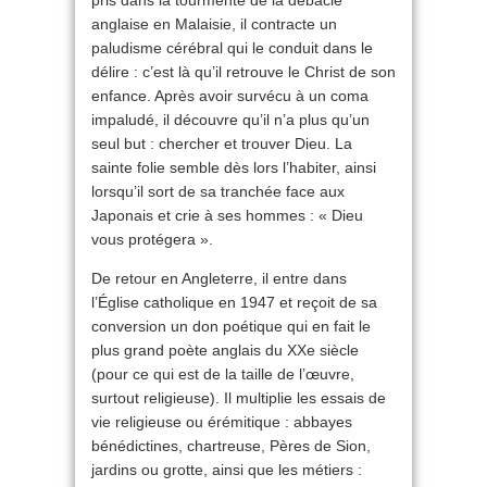
pris dans la tourmente de la débâcle
anglaise en Malaisie, il contracte un
paludisme cérébral qui le conduit dans le
délire : c’est là qu’il retrouve le Christ de son
enfance. Après avoir survécu à un coma
impaludé, il découvre qu’il n’a plus qu’un
seul but : chercher et trouver Dieu. La
sainte folie semble dès lors l’habiter, ainsi
lorsqu’il sort de sa tranchée face aux
Japonais et crie à ses hommes : « Dieu
vous protégera ».
De retour en Angleterre, il entre dans
l’Église catholique en 1947 et reçoit de sa
conversion un don poétique qui en fait le
plus grand poète anglais du XXe siècle
(pour ce qui est de la taille de l’œuvre,
surtout religieuse). Il multiplie les essais de
vie religieuse ou érémitique : abbayes
bénédictines, chartreuse, Pères de Sion,
jardins ou grotte, ainsi que les métiers :