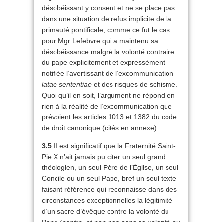
désobéissant y consent et ne se place pas
dans une situation de refus implicite de la
primauté pontificale, comme ce fut le cas
pour Mgr Lefebvre qui a maintenu sa
désobéissance malgré la volonté contraire
du pape explicitement et expressément
notifiée l’avertissant de l’excommunication
latae sententiae
et des risques de schisme.
Quoi qu’il en soit, l’argument ne répond en
rien à la réalité de l’excommunication que
prévoient les articles 1013 et 1382 du code
de droit canonique (cités en annexe).
3.5
II est significatif que la Fraternité Saint-
Pie X n’ait jamais pu citer un seul grand
théologien, un seul Père de l’Église, un seul
Concile ou un seul Pape, bref un seul texte
faisant référence qui reconnaisse dans des
circonstances exceptionnelles la légitimité
d’un sacre d’évêque contre la volonté du
Pape (
contre
, et non pas
sans
sa volonté ou