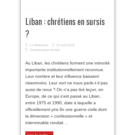
Liban : chrétiens en sursis
?
La Rédaction
22 avril 2018
sur
Commentaires fermés
Liban
:
Au Liban, les chrétiens forment une minorité
chrétiens
importante institutionnellement reconnue.
en
sursis
Leur nombre et leur influence baissent
?
néanmoins. Leur sort ne nous parle-t-il pas
aussi de nous ? On n’a pas tiré leçon, en
Europe, de ce qui s’est passé au Liban,
entre 1975 et 1990, date à laquelle a
officiellement pris fin une guerre civile dont
la dimension « confessionnelle » et
interminable rendait ...