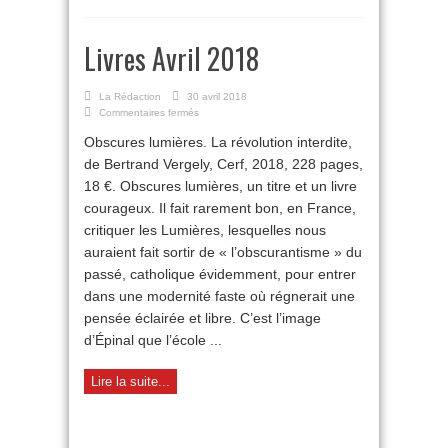
Livres Avril 2018
La Rédaction
30 avril 2018
sur
Commentaires fermés
Livres
Obscures lumières. La révolution interdite,
Avril
2018
de Bertrand Vergely, Cerf, 2018, 228 pages,
18 €. Obscures lumières, un titre et un livre
courageux. Il fait rarement bon, en France,
critiquer les Lumières, lesquelles nous
auraient fait sortir de « l’obscurantisme » du
passé, catholique évidemment, pour entrer
dans une modernité faste où régnerait une
pensée éclairée et libre. C’est l’image
d’Épinal que l’école ...
Lire la suite...