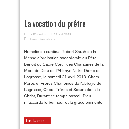
La vocation du prêtre
La Rédaction
27 avril 2018
sur
Commentaires fermés
La
vocation
Homélie du cardinal Robert Sarah de la
du
Messe d’ordination sacerdotale du Père
prêtre
Benoît du Sacré Cœur des Chanoines de la
Mère de Dieu de l’Abbaye Notre-Dame de
Lagrasse, le samedi 21 avril 2018. Chers
Pères et Frères Chanoines de l’abbaye de
Lagrasse, Chers Frères et Sœurs dans le
Christ, Durant ce temps pascal, Dieu
m’accorde le bonheur et la grâce éminente
...
Lire la suite...