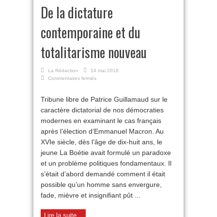
De la dictature
contemporaine et du
totalitarisme nouveau
La Rédaction
14 mai 2018
sur
Commentaires fermés
De
la
Tribune libre de Patrice Guillamaud sur le
dictature
caractère dictatorial de nos démocraties
contemporaine
et
modernes en examinant le cas français
du
après l’élection d’Emmanuel Macron. Au
totalitarisme
nouveau
XVIe siècle, dès l’âge de dix-huit ans, le
jeune La Boétie avait formulé un paradoxe
et un problème politiques fondamentaux. Il
s’était d’abord demandé comment il était
possible qu’un homme sans envergure,
fade, mièvre et insignifiant pût ...
Lire la suite...