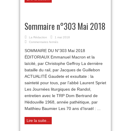
Sommaire n°303 Mai 2018
La Rédaction
1 mai 2018
sur
Commentaires fermés
Sommaire
SOMMAIRE DU N°303 Mai 2018
n°303
Mai
ÉDITORIAUX Emmanuel Macron et la
2018
laïcité, par Christophe Geffroy La dernière
bataille du rail, par Jacques de Guillebon
ACTUALITÉ Gaudete et exsultate : la
sainteté pour tous, par l’abbé Laurent Spriet
Les Journées liturgiques de Randol,
entretien avec le TRP Dom Bertrand de
Hédouville 1968, année pathétique, par
Matthieu Baumier Les 70 ans d’Israël : ...
Lire la suite...