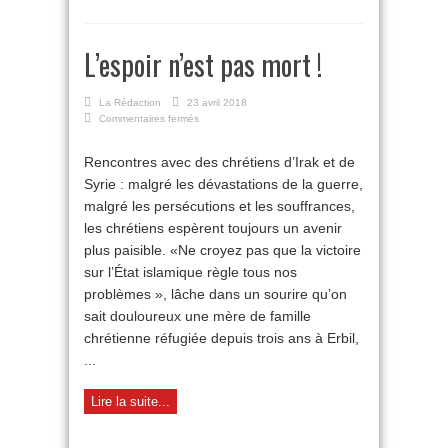
L’espoir n’est pas mort !
La Rédaction
23 avril 2018
sur
Commentaires fermés
L’espoir
n’est
Rencontres avec des chrétiens d’Irak et de
pas
Syrie : malgré les dévastations de la guerre,
mort
!
malgré les persécutions et les souffrances,
les chrétiens espèrent toujours un avenir
plus paisible. «Ne croyez pas que la victoire
sur l’État islamique règle tous nos
problèmes », lâche dans un sourire qu’on
sait douloureux une mère de famille
chrétienne réfugiée depuis trois ans à Erbil,
...
Lire la suite...