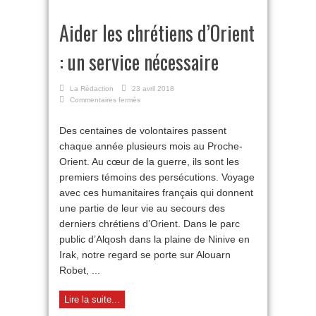
Aider les chrétiens d’Orient
: un service nécessaire
La Rédaction
23 avril 2018
sur
Commentaires fermés
Aider
les
Des centaines de volontaires passent
chrétiens
chaque année plusieurs mois au Proche-
d’Orient
:
Orient. Au cœur de la guerre, ils sont les
un
premiers témoins des persécutions. Voyage
service
nécessaire
avec ces humanitaires français qui donnent
une partie de leur vie au secours des
derniers chrétiens d’Orient. Dans le parc
public d’Alqosh dans la plaine de Ninive en
Irak, notre regard se porte sur Alouarn
Robet, ...
Lire la suite...