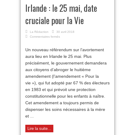
Irlande : le 25 mai, date
cruciale pour la Vie
La Rédaction
30 avril 2018
sur
Commentaires fermés
Irlande
:
Un nouveau référendum sur l’avortement
le
aura lieu en Irlande le 25 mai. Plus
25
mai,
précisément, le gouvernement demandera
date
aux citoyens d’abroger le huitième
cruciale
pour
amendement (l’amendement « Pour la
la
vie »), qui fut adopté par 67 % des électeurs
Vie
en 1983 et qui prévoit une protection
constitutionnelle pour les enfants à naître.
Cet amendement a toujours permis de
dispenser les soins nécessaires à la mère
et ...
Lire la suite...