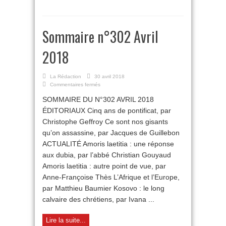
Sommaire n°302 Avril
2018
La Rédaction
30 avril 2018
sur
Commentaires fermés
Sommaire
SOMMAIRE DU N°302 AVRIL 2018
n°302
Avril
ÉDITORIAUX Cinq ans de pontificat, par
2018
Christophe Geffroy Ce sont nos gisants
qu’on assassine, par Jacques de Guillebon
ACTUALITÉ Amoris laetitia : une réponse
aux dubia, par l’abbé Christian Gouyaud
Amoris laetitia : autre point de vue, par
Anne-Françoise Thès L’Afrique et l’Europe,
par Matthieu Baumier Kosovo : le long
calvaire des chrétiens, par Ivana ...
Lire la suite...