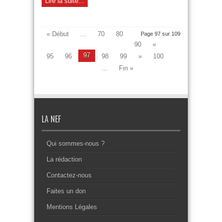
Lire la suite...
« Début
...
70
80
Page 97 sur 109
90
«
97
95
96
98
99
»
100
...
Fin »
LA NEF
Qui sommes-nous ?
La rédaction
Contactez-nous
Faites un don
Mentions Légales