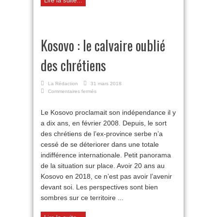
Lire la suite...
Kosovo : le calvaire oublié
des chrétiens
La Rédaction
31 mars 2018
sur
Commentaires fermés
Kosovo
:
Le Kosovo proclamait son indépendance il y
le
a dix ans, en février 2008. Depuis, le sort
calvaire
oublié
des chrétiens de l’ex-province serbe n’a
des
cessé de se déteriorer dans une totale
chrétiens
indifférence internationale. Petit panorama
de la situation sur place. Avoir 20 ans au
Kosovo en 2018, ce n’est pas avoir l’avenir
devant soi. Les perspectives sont bien
sombres sur ce territoire ...