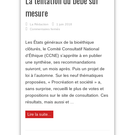
La tentation du bébé sur
mesure
La Rédaction
1 juin 2018
sur
Commentaires fermés
La
tentation
Les États généraux de la bioéthique
du
clôturés, le Comité Consultatif National
bébé
sur
d’Éthique (CCNE) s’apprête à en publier
mesure
une synthèse, ses recommandations
suivront, un mois après. Puis un projet de
loi à l’automne. Sur les neuf thématiques
proposées, « Procréation et société » a,
sans surprise, recueilli le plus de votes et
propositions sur le site de consultation. Ces
résultats, mais aussi et ...
Lire la suite...