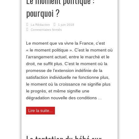
Le moment politique :
pourquoi ?
La Rédaction
1 juin 2018
sur
Commentaires fermés
Le
moment
Le moment que va vivre la France, c’est
politique
« le moment politique ». C’est le moment où
:
pourquoi
l’arrangement actuel, entre le marché et le
?
droit, ne suffit plus. C’est le moment où la
promesse de l’extension indéfinie de la
satisfaction individuelle ne fonctionne plus,
le moment où la croissance ne signifie plus
le progrès, et même signifie une
dégradation nouvelle des conditions ...
Lire la suite...