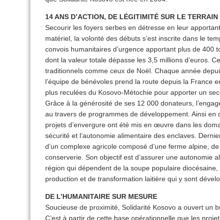
14 ANS D’ACTION, DE LÉGITIMITÉ SUR LE TERRAI
Secourir les foyers serbes en détresse en leur apportant
matériel, la volonté des débuts s’est inscrite dans le tem
convois humanitaires d’urgence apportant plus de 400 t
dont la valeur totale dépasse les 3,5 millions d’euros.
traditionnels comme ceux de Noël. Chaque année depuis 2
l’équipe de bénévoles prend la route depuis la France e
plus reculées du Kosovo-Métochie pour apporter un sec
Grâce à la générosité de ses 12 000 donateurs, l’engag
au travers de programmes de développement. Ainsi en 
projets d’envergure ont été mis en œuvre dans les domain
sécurité et l’autonomie alimentaire des enclaves. Dernie
d’un complexe agricole composé d’une ferme alpine, de 
conserverie. Son objectif est d’assurer une autonomie a
région qui dépendent de la soupe populaire diocésaine, 
production et de transformation laitière qui y sont dével
DE L’HUMANITAIRE SUR MESURE
Soucieuse de proximité, Solidarité Kosovo a ouvert un 
C’est à partir de cette base opérationnelle que les proje