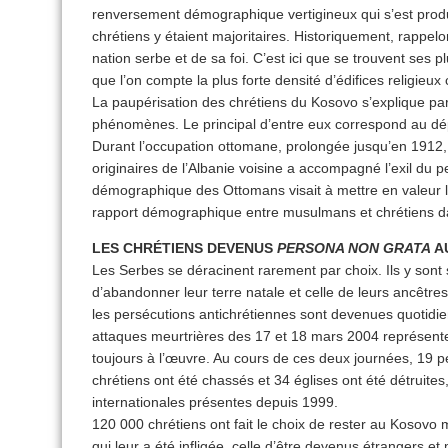
renversement démographique vertigineux qui s’est produi
chrétiens y étaient majoritaires. Historiquement, rappelo
nation serbe et de sa foi. C’est ici que se trouvent ses 
que l’on compte la plus forte densité d’édifices religieu
La paupérisation des chrétiens du Kosovo s’explique par
phénomènes. Le principal d’entre eux correspond au 
Durant l’occupation ottomane, prolongée jusqu’en 1912,
originaires de l’Albanie voisine a accompagné l’exil du p
démographique des Ottomans visait à mettre en valeur le 
rapport démographique entre musulmans et chrétiens d
LES CHRÉTIENS DEVENUS
PERSONA NON GRATA
A
Les Serbes se déracinent rarement par choix. Ils y sont 
d’abandonner leur terre natale et celle de leurs ancêtr
les persécutions antichrétiennes sont devenues quotidie
attaques meurtrières des 17 et 18 mars 2004 représenten
toujours à l’œuvre. Au cours de ces deux journées, 19 p
chrétiens ont été chassés et 34 églises ont été détruit
internationales présentes depuis 1999.
120 000 chrétiens ont fait le choix de rester au Kosovo 
qui leur a été infligée, celle d’être devenus étrangers et