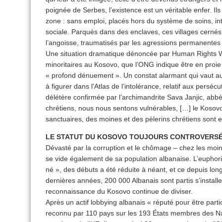
poignée de Serbes, l’existence est un véritable enfer. Il
zone : sans emploi, placés hors du système de soins, int
sociale. Parqués dans des enclaves, ces villages cernés d
l’angoisse, traumatisés par les agressions permanentes 
Une situation dramatique dénoncée par Human Rights W
minoritaires au Kosovo, que l’ONG indique être en proie 
« profond dénuement ». Un constat alarmant qui vaut au 
à figurer dans l’Atlas de l’intolérance, relatif aux perséc
délétère confirmée par l’archimandrite Sava Janjic, ab
chrétiens, nous nous sentons vulnérables, […] le Kosovo 
sanctuaires, des moines et des pèlerins chrétiens sont
LE STATUT DU KOSOVO TOUJOURS CONTROVERS
Dévasté par la corruption et le chômage – chez les moins
se vide également de sa population albanaise. L’euphori
né », des débuts a été réduite à néant, et ce depuis lo
dernières années, 200 000 Albanais sont partis s’installe
reconnaissance du Kosovo continue de diviser.
Après un actif lobbying albanais « réputé pour être parti
reconnu par 110 pays sur les 193 États membres des Na