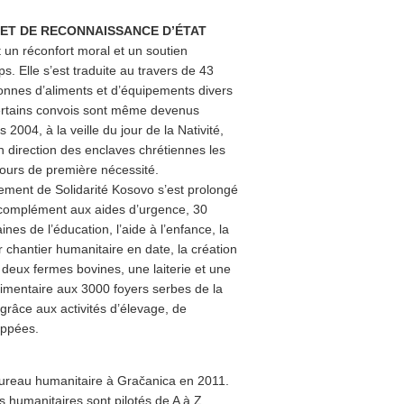
N ET DE RECONNAISSANCE D’ÉTAT
 un réconfort moral et un soutien
ps. Elle s’est traduite au travers de 43
onnes d’aliments et d’équipements divers
 Certains convois sont même devenus
004, à la veille du jour de la Nativité,
n direction des enclaves chrétiennes les
ours de première nécessité.
ement de Solidarité Kosovo s’est prolongé
complément aux aides d’urgence, 30
es de l’éducation, l’aide à l’enfance, la
r chantier humanitaire en date, la création
deux fermes bovines, une laiterie et une
limentaire aux 3000 foyers serbes de la
grâce aux activités d’élevage, de
oppées.
bureau humanitaire à Gračanica en 2011.
ts humanitaires sont pilotés de A à Z.