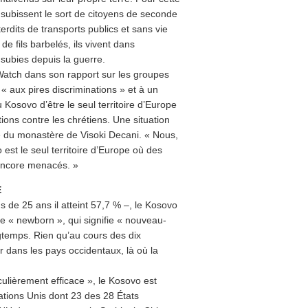
s subissent le sort de citoyens de seconde
erdits de transports publics et sans vie
e fils barbelés, ils vivent dans
subies depuis la guerre.
atch dans son rapport sur les groupes
« aux pires discriminations » et à un
Kosovo d’être le seul territoire d’Europe
utions contre les chrétiens. Une situation
bé du monastère de Visoki Decani. « Nous,
est le seul territoire d’Europe où des
 encore menacés. »
É
 de 25 ans il atteint 57,7 % –, le Kosovo
e « newborn », qui signifie « nouveau-
ngtemps. Rien qu’au cours des dix
r dans les pays occidentaux, là où la
culièrement efficace », le Kosovo est
tions Unis dont 23 des 28 États