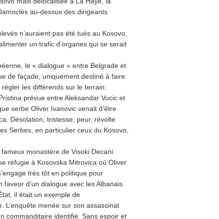
osovo mais délocalisée à La Haye, la
 Damoclès au-dessus des dirigeants
nlevés n’auraient pas été tués au Kosovo,
imenter un trafic d’organes qui se serait
éenne, le « dialogue » entre Belgrade et
gue de façade, uniquement destiné à faire
égler les différends sur le terrain.
Pristina prévue entre Aleksandar Vucic et
ue serbe Oliver Ivanovic venait d’être
. Désolation, tristesse, peur, révolte
 des Serbes, en particulier ceux du Kosovo,
du fameux monastère de Visoki Decani
se réfugie à Kosovska Mitrovica où Oliver
s’engage très tôt en politique pour
 faveur d’un dialogue avec les Albanais
tat, il était un exemple de
ge. L’enquête menée sur son assassinat
n commanditaire identifié. Sans espoir et