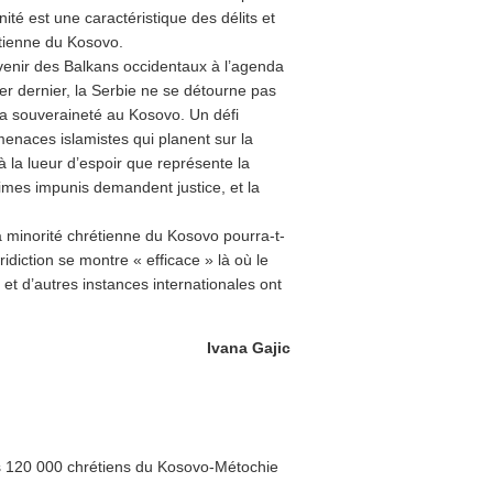
té est une caractéristique des délits et
tienne du Kosovo.
’avenir des Balkans occidentaux à l’agenda
ier dernier, la Serbie ne se détourne pas
 sa souveraineté au Kosovo. Un défi
 menaces islamistes qui planent sur la
à la lueur d’espoir que représente la
rimes impunis demandent justice, et la
la minorité chrétienne du Kosovo pourra-t-
uridiction se montre « efficace » là où le
 et d’autres instances internationales ont
Ivana Gajic
es 120 000 chrétiens du Kosovo-Métochie