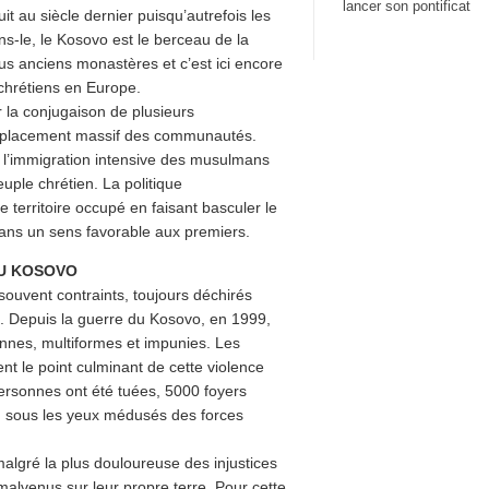
lancer son pontificat
t au siècle dernier puisqu’autrefois les
ns-le, le Kosovo est le berceau de la
plus anciens monastères et c’est ici encore
x chrétiens en Europe.
 la conjugaison de plusieurs
déplacement massif des communautés.
 l’immigration intensive des musulmans
euple chrétien. La politique
territoire occupé en faisant basculer le
ans un sens favorable aux premiers.
U KOSOVO
souvent contraints, toujours déchirés
es. Depuis la guerre du Kosovo, en 1999,
nnes, multiformes et impunies. Les
t le point culminant de cette violence
ersonnes ont été tuées, 5000 foyers
es, sous les yeux médusés des forces
malgré la plus douloureuse des injustices
 malvenus sur leur propre terre. Pour cette