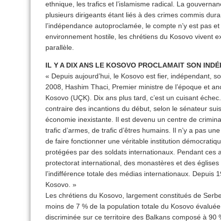
ethnique, les trafics et l’islamisme radical. La gouverna
plusieurs dirigeants étant liés à des crimes commis dura
l’indépendance autoproclamée, le compte n’y est pas et le
environnement hostile, les chrétiens du Kosovo vivent e
parallèle.
IL Y A DIX ANS LE KOSOVO PROCLAMAIT SON IND
« Depuis aujourd’hui, le Kosovo est fier, indépendant, sou
2008, Hashim Thaci, Premier ministre de l’époque et anc
Kosovo (UÇK). Dix ans plus tard, c’est un cuisant échec.
contraire des incantions du début, selon le sénateur su
économie inexistante. Il est devenu un centre de crimina
trafic d’armes, de trafic d’êtres humains. Il n’y a pas une
de faire fonctionner une véritable institution démocratique
protégées par des soldats internationaux. Pendant ces 
protectorat international, des monastères et des églises
l’indifférence totale des médias internationaux. Depuis 
Kosovo. »
Les chrétiens du Kosovo, largement constitués de Serbe
moins de 7 % de la population totale du Kosovo évaluée à
discriminée sur ce territoire des Balkans composé à 9