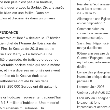
nce non plus n’est pas à la hauteur,
Résister à l’euthanasie
nt la guerre avec la Serbie. Dix ans après
avec les « armes de
 bilan est une faillite. Dans cet
vie » de la foi
xclus et discriminés dans un univers
Allemagne : une Église
en décomposition ?
Comment aider les
ÉPENDANCE
convertis à persévérer,
verain et libre ! » déclare le 17 février
un immense enjeu
ien chef de l’Armée de libération du
Saint Jean Népomucèn
martyr du silence
 Pire, le Kosovo de 2018 est tout le
90ème anniversaire de 
isse Dick Marty. « Le Kosovo a une
Guerre d’Espagne : un
lité organisée, de trafic de drogue, de
mythologie partisane e
 véritable société civile qui soit à même
déclin
, et il y a diverses minorités qui vivent
L’ivraie des philosophe
années où le Kosovo était sous
inventaire critique de la
 orthodoxes ont été brûlés dans
pensée 68
1999, 250 000 Serbes ont dû quitter le
Lectures Juin 2026
Cinéma Juillet-Août 20
s orthodoxes, représentent aujourd’hui
Léon XIV en Espagne 
 1,8 million d’habitants. Une minorité
le pape fait forte
impression et achève 
0 % d’Albanais musulmans. Un