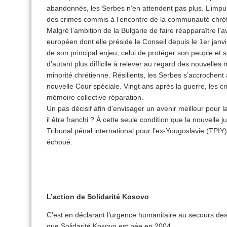
abandonnés, les Serbes n’en attendent pas plus. L’impuni
des crimes commis à l’encontre de la communauté chré
Malgré l’ambition de la Bulgarie de faire réapparaître l
européen dont elle préside le Conseil depuis le 1er janv
de son principal enjeu, celui de protéger son peuple et
d’autant plus difficile à relever au regard des nouvelles
minorité chrétienne. Résilients, les Serbes s’accrochent 
nouvelle Cour spéciale. Vingt ans après la guerre, les c
mémoire collective réparation.
Un pas décisif afin d’envisager un avenir meilleur pour 
il être franchi ? À cette seule condition que la nouvelle j
Tribunal pénal international pour l’ex-Yougoslavie (TPIY)
échoué.
L’action de Solidarité Kosovo
C’est en déclarant l’urgence humanitaire au secours d
que Solidarité Kosovo est née en 2004.