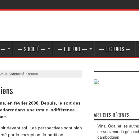
E —
— SOCIÉTÉ —
— CULTURE —
— LECTURES —
vo © Solidarité Kosovo
tiens
, en février 2008. Depuis, le sort des
eriorer dans une totale indifférence
ARTICLES RÉCENTS
ace.
Vina, Oda, et les autre
nir devant soi. Les perspectives sont bien
se souvenir du génoci
né par la corruption, la partition
cambodgien