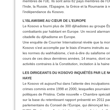
membres de l’UE. Ils sont ainsi 82 pays membres de l’O
l’Inde, la Russie, l’Espagne, la Grèce et la Roumanie à 
l’indépendance du Kosovo.
L’ISLAMISME AU CŒUR DE L’EUROPE
Le Kosovo a fourni plus de 300 djihadistes au groupe Ét
combattants par habitant en Europe. Un record alarmant
citadelle du djihadisme en Europe.
Une enquête de Courrier International révèle que la m
Kosovo s’est accomplie par le biais d’imams instruits a
les normes du wahhabisme, c’est-à-dire du salafisme ori
cours de ces deux dernières années, 14 imams, dont celu
activités contraires à la Constitution, incitation à la hain
LES DIRIGEANTS DU KOSOVO INQUIÉTÉS PAR LE 
HAYE
Le Kosovo vit aujourd’hui dans l’attente des inculpation
crimes commis entre 1998 et 2000, lesquelles pourraient
politiques de Pristina. Cette nouvelle « Chambre spéciali
sur la base du retentissant rapport présenté en 2011 pa
parlementaire du Conseil de l’Europe, qui dénonçait le