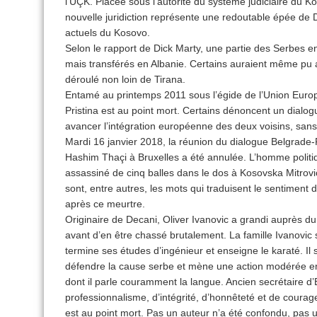
l’UÇK. Placée sous l’autorité du système judiciaire du K
nouvelle juridiction représente une redoutable épée de
actuels du Kosovo.
Selon le rapport de Dick Marty, une partie des Serbes e
mais transférés en Albanie. Certains auraient même pu al
déroulé non loin de Tirana.
Entamé au printemps 2011 sous l’égide de l’Union Europ
Pristina est au point mort. Certains dénoncent un dialo
avancer l’intégration européenne des deux voisins, sans r
Mardi 16 janvier 2018, la réunion du dialogue Belgrade-
Hashim Thaçi à Bruxelles a été annulée. L’homme politiq
assassiné de cinq balles dans le dos à Kosovska Mitrovica
sont, entre autres, les mots qui traduisent le sentiment
après ce meurtre.
Originaire de Decani, Oliver Ivanovic a grandi auprès 
avant d’en être chassé brutalement. La famille Ivanovic 
termine ses études d’ingénieur et enseigne le karaté. Il 
défendre la cause serbe et mène une action modérée en
dont il parle couramment la langue. Ancien secrétaire d’É
professionnalisme, d’intégrité, d’honnêteté et de coura
est au point mort. Pas un auteur n’a été confondu, pas u