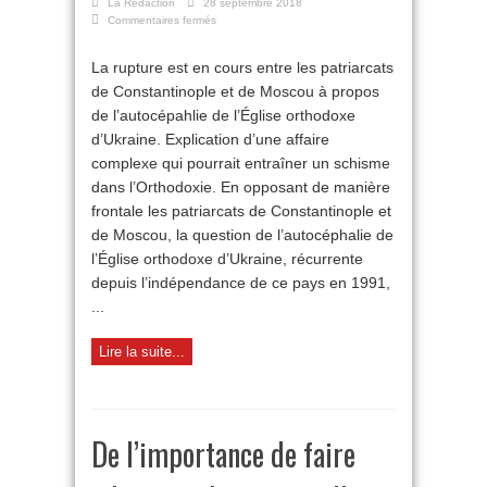
La Rédaction
28 septembre 2018
sur
Commentaires fermés
Orthodoxie
:
La rupture est en cours entre les patriarcats
vers
de Constantinople et de Moscou à propos
un
schisme
de l’autocépahlie de l’Église orthodoxe
en
d’Ukraine. Explication d’une affaire
Ukraine
?
complexe qui pourrait entraîner un schisme
dans l’Orthodoxie. En opposant de manière
frontale les patriarcats de Constantinople et
de Moscou, la question de l’autocéphalie de
l’Église orthodoxe d’Ukraine, récurrente
depuis l’indépendance de ce pays en 1991,
...
Lire la suite...
De l’importance de faire