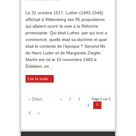
Luther
:
Le 31 octobre 1517, Luther (1483-1546)
une
affichait à Wittenberg ses 95 propositions
vie
tourmentée
qui allaient ouvrir la voie à la Réforme
protestante. Qui était Luther, par qui tout a
commencé, quelle était sa doctrine et quel
était le contexte de l’époque ? Second fils
de Hans Luder et de Margarete Ziegler,
Martin est né le 10 novembre 1483 à
Eisleben, en ...
Lire la suite...
« Début
...
«
2
3
Page 5 sur 6
5
4
6
»