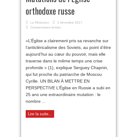
orthodoxe russe
La Rédaction
3 décembre 2017
sur
Commentaires fermés
Mutations
de
«L’Église a clairement pris sa revanche sur
l’Eglise
l’anticléricalisme des Soviets, au point d’être
orthodoxe
russe
aujourd’hui au cœur du pouvoir, mais elle
traverse dans le même temps une crise
profonde » (1), explique Serguey Chapnin,
qui fut proche du patriarche de Moscou
Cyrille. UN BILAN À METTRE EN
PERSPECTIVE L’Église en Russie a subi en
25 ans une extraordinaire mutation : le
nombre ...
Lire la suite...