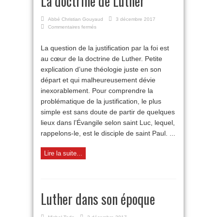
La doctrine de Luther
Abbé Christian Gouyaud
3 décembre 2017
sur
Commentaires fermés
La
doctrine
La question de la justification par la foi est
de
au cœur de la doctrine de Luther. Petite
Luther
explication d’une théologie juste en son
départ et qui malheureusement dévie
inexorablement. Pour comprendre la
problématique de la justification, le plus
simple est sans doute de partir de quelques
lieux dans l’Évangile selon saint Luc, lequel,
rappelons-le, est le disciple de saint Paul. ...
Lire la suite...
Luther dans son époque