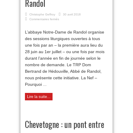
Randol
Christophe Geffroy
30 avril 2018
sur
Commentaires fermés
Les
Journées
L’abbaye Notre-Dame de Randol organise
liturgiques
des sessions liturgiques ouvertes à tous
de
Randol
une fois par an – la première aura lieu du
28 juin au 1er juillet – ou une fois par mois
durant l’année en fin de journée selon le
nombre de demande. Le TRP Dom
Bertrand de Hédouville, Abbé de Randol,
nous présente cette initiative. La Nef –
Pourquoi ...
Lire la suite...
Chevetogne : un pont entre