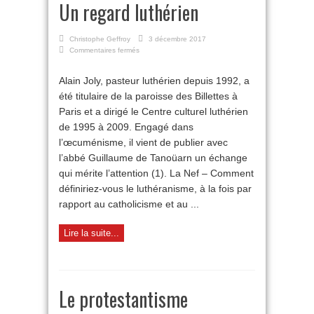
Un regard luthérien
Christophe Geffroy
3 décembre 2017
sur
Commentaires fermés
Un
regard
Alain Joly, pasteur luthérien depuis 1992, a
luthérien
été titulaire de la paroisse des Billettes à
Paris et a dirigé le Centre culturel luthérien
de 1995 à 2009. Engagé dans
l’œcuménisme, il vient de publier avec
l’abbé Guillaume de Tanoüarn un échange
qui mérite l’attention (1). La Nef – Comment
définiriez-vous le luthéranisme, à la fois par
rapport au catholicisme et au ...
Lire la suite...
Le protestantisme