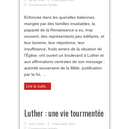
Michel Toda
3 décembre 2017
sur
Commentaires fermés
Luther
dans
Enfoncée dans les querelles italiennes,
son
mangée par des familles insatiables, la
époque
papauté de la Renaissance a eu, trop
souvent, des représentants peu édifiants, et
leur laxisme, leur népotisme, leur
insuffisance, fruits amers de la situation de
l’Église, ont ouvert un boulevard à Luther et
aux affirmations centrales de son message :
autorité souveraine de la Bible, justification
par la foi, ...
Lire la suite...
Luther : une vie tourmentée
Yves Chiron
3 décembre 2017
sur
Commentaires fermés