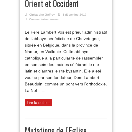
Orient et Occident
Christophe Geffroy
3 décembre 2017
sur
Commentaires fermés
Chevetogne
:
Le Père Lambert Vos est prieur administratif
un
de l’abbaye bénédictine de Chevetogne,
pont
entre
située en Belgique, dans la province de
Orient
Namur, en Wallonie. Cette abbaye
et
Occident
catholique a la particularité de rassembler
en son sein des moines célébrant le rite
latin et d’autres le rite byzantin. Elle a été
voulue par son fondateur, Dom Lambert
Beauduin, comme un pont vers l’orthodoxie.
La Nef – ...
Lire la suite...
Mutations de l’Eglise