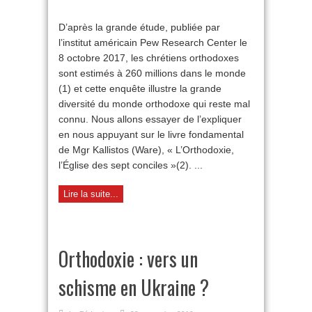
Comprendre
l’organisation
D’après la grande étude, publiée par
de
l’institut américain Pew Research Center le
l’orthodoxie
aujourd’hui
8 octobre 2017, les chrétiens orthodoxes
sont estimés à 260 millions dans le monde
(1) et cette enquête illustre la grande
diversité du monde orthodoxe qui reste mal
connu. Nous allons essayer de l’expliquer
en nous appuyant sur le livre fondamental
de Mgr Kallistos (Ware), « L’Orthodoxie,
l’Église des sept conciles »(2). ...
Lire la suite...
Orthodoxie : vers un
schisme en Ukraine ?