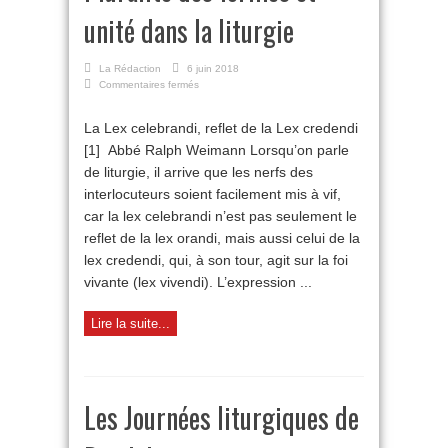
unité dans la liturgie
La Rédaction
6 juin 2018
sur
Commentaires fermés
Pluralité
des
La Lex celebrandi, reflet de la Lex credendi
formes
[1] Abbé Ralph Weimann Lorsqu’on parle
et
unité
de liturgie, il arrive que les nerfs des
dans
interlocuteurs soient facilement mis à vif,
la
liturgie
car la lex celebrandi n’est pas seulement le
reflet de la lex orandi, mais aussi celui de la
lex credendi, qui, à son tour, agit sur la foi
vivante (lex vivendi). L’expression ...
Lire la suite...
Les Journées liturgiques de