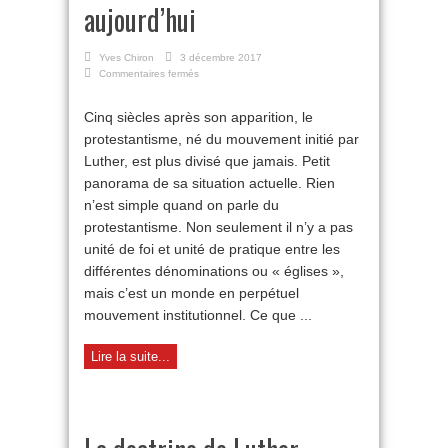
aujourd’hui
Yves Chiron
3 décembre 2017
sur
Commentaires fermés
Le
protestantisme
Cinq siècles après son apparition, le
aujourd’hui
protestantisme, né du mouvement initié par
Luther, est plus divisé que jamais. Petit
panorama de sa situation actuelle. Rien
n’est simple quand on parle du
protestantisme. Non seulement il n’y a pas
unité de foi et unité de pratique entre les
différentes dénominations ou « églises »,
mais c’est un monde en perpétuel
mouvement institutionnel. Ce que ...
Lire la suite...