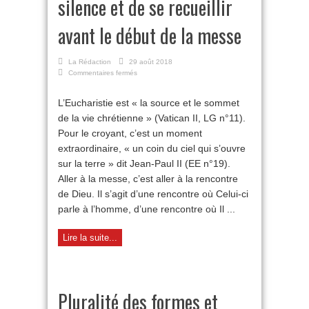
silence et de se recueillir
avant le début de la messe
La Rédaction
29 août 2018
sur
Commentaires fermés
De
l’importance
L’Eucharistie est « la source et le sommet
de
de la vie chrétienne » (Vatican II, LG n°11).
faire
silence
Pour le croyant, c’est un moment
et
extraordinaire, « un coin du ciel qui s’ouvre
de
se
sur la terre » dit Jean-Paul II (EE n°19).
recueillir
Aller à la messe, c’est aller à la rencontre
avant
de Dieu. Il s’agit d’une rencontre où Celui-ci
le
début
parle à l’homme, d’une rencontre où Il ...
de
la
Lire la suite...
messe
Pluralité des formes et