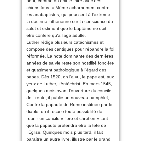
peut, comme on doit le faire avec des
chiens fous. » Même acharnement contre
les anabaptistes, qui poussent à l’extrême
la doctrine luthérienne sur la conscience du
salut et estiment que le baptême ne doit
être conféré qu’à l’âge adulte.
Luther rédige plusieurs catéchismes et
compose des cantiques pour répandre la foi
réformée. La note dominante des dernières
années de sa vie reste son hostilité foncière
et quasiment pathologique à l’égard des
papes. Dès 1520, on l’a vu, le pape est, aux
yeux de Luther, l’Antéchrist. En mars 1545,
quelques mois avant l’ouverture du concile
de Trente, il publie un nouveau pamphlet,
Contre la papauté de Rome instituée par le
diable, où il récuse toute possibilité de
réunir un concile « libre et chrétien » tant
que la papauté prétendra être la tête de
l’Église. Quelques mois plus tard, il fait
paraître un autre livre, illustré par le grand