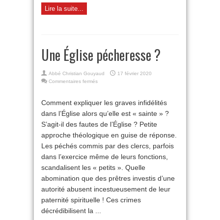
Lire la suite...
Une Église pécheresse ?
Abbé Christian Gouyaud
17 février 2020
sur
Commentaires fermés
Une
Église
Comment expliquer les graves infidélités
pécheresse
dans l’Église alors qu’elle est « sainte » ?
?
S’agit-il des fautes de l’Église ? Petite
approche théologique en guise de réponse.
Les péchés commis par des clercs, parfois
dans l’exercice même de leurs fonctions,
scandalisent les « petits ». Quelle
abomination que des prêtres investis d’une
autorité abusent incestueusement de leur
paternité spirituelle ! Ces crimes
décrédibilisent la ...