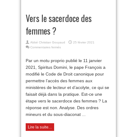
Vers le sacerdoce des
femmes ?
Abbé Christian Gouyaud
25 février 2021
sur
Commentaires fermés
Vers
le
Par un motu proprio publié le 11 janvier
sacerdoce
2021, Spiritus Domini, le pape François a
des
femmes
modifié le Code de Droit canonique pour
?
permettre l’accès des femmes aux
ministères de lecteur et d’acolyte, ce qui se
faisait déjà dans la pratique. Est-ce une
étape vers le sacerdoce des femmes ? La
réponse est non. Analyse. Des ordres
mineurs et du sous-diaconat ...
Lire la suite...