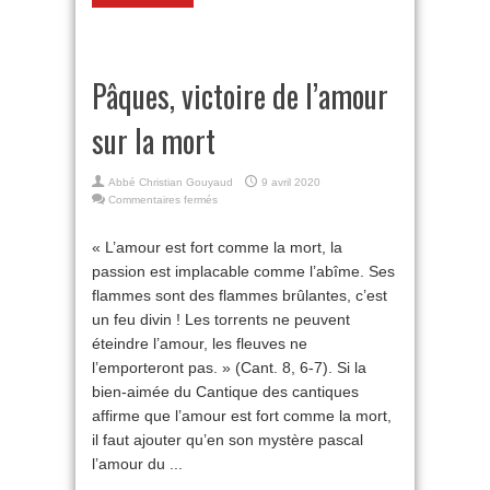
Pâques, victoire de l’amour
sur la mort
Abbé Christian Gouyaud
9 avril 2020
sur
Commentaires fermés
Pâques,
victoire
« L’amour est fort comme la mort, la
de
passion est implacable comme l’abîme. Ses
l’amour
sur
flammes sont des flammes brûlantes, c’est
la
un feu divin ! Les torrents ne peuvent
mort
éteindre l’amour, les fleuves ne
l’emporteront pas. » (Cant. 8, 6-7). Si la
bien-aimée du Cantique des cantiques
affirme que l’amour est fort comme la mort,
il faut ajouter qu’en son mystère pascal
l’amour du ...