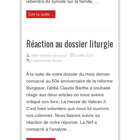
retiendra du synode sur la famille, ...
Lire la suite...
Réaction au dossier liturgie
Abbé Christian Gouyaud
2 juillet 2019
sur
Commentaires fermés
Réaction
au
À la suite de notre dossier du mois dernier
dossier
consacré au 50e anniversaire de la réforme
liturgie
liturgique, l’abbé Claude Barthe a souhaité
réagir aux deux articles où nous avions
critiqué son livre, La messe de Vatican II.
C’est bien volontiers que nous lui ouvrons
nos colonnes. Nous faisons suivre sa
réaction de notre réponse. La Nef a
consacré à l’analyse ...