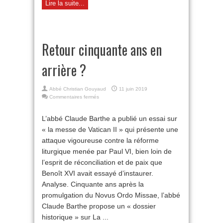
Lire la suite...
Retour cinquante ans en
arrière ?
Abbé Christian Gouyaud
11 juin 2019
sur
Commentaires fermés
Retour
cinquante
L’abbé Claude Barthe a publié un essai sur
ans
« la messe de Vatican II » qui présente une
en
arrière
attaque vigoureuse contre la réforme
?
liturgique menée par Paul VI, bien loin de
l’esprit de réconciliation et de paix que
Benoît XVI avait essayé d’instaurer.
Analyse. Cinquante ans après la
promulgation du Novus Ordo Missae, l’abbé
Claude Barthe propose un « dossier
historique » sur La ...