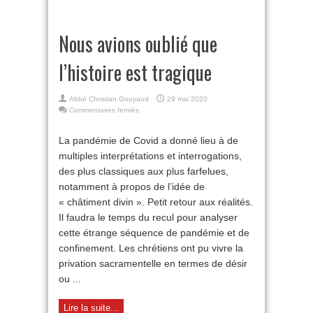
Nous avions oublié que
l’histoire est tragique
Abbé Christian Gouyaud
29 mai 2020
sur
Commentaires fermés
Nous
avions
La pandémie de Covid a donné lieu à de
oublié
multiples interprétations et interrogations,
que
l’histoire
des plus classiques aux plus farfelues,
est
notamment à propos de l’idée de
tragique
« châtiment divin ». Petit retour aux réalités.
Il faudra le temps du recul pour analyser
cette étrange séquence de pandémie et de
confinement. Les chrétiens ont pu vivre la
privation sacramentelle en termes de désir
ou ...
Lire la suite...