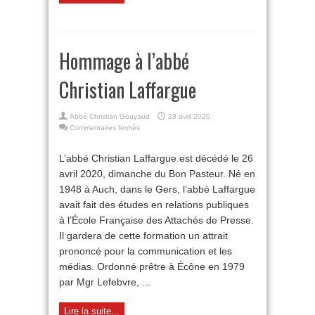
Hommage à l’abbé
Christian Laffargue
Abbé Christian Gouyaud
28 avril 2020
sur
Commentaires fermés
Hommage
à
L’abbé Christian Laffargue est décédé le 26
l’abbé
avril 2020, dimanche du Bon Pasteur. Né en
Christian
Laffargue
1948 à Auch, dans le Gers, l’abbé Laffargue
avait fait des études en relations publiques
à l’École Française des Attachés de Presse.
Il gardera de cette formation un attrait
prononcé pour la communication et les
médias. Ordonné prêtre à Écône en 1979
par Mgr Lefebvre, ...
Lire la suite...