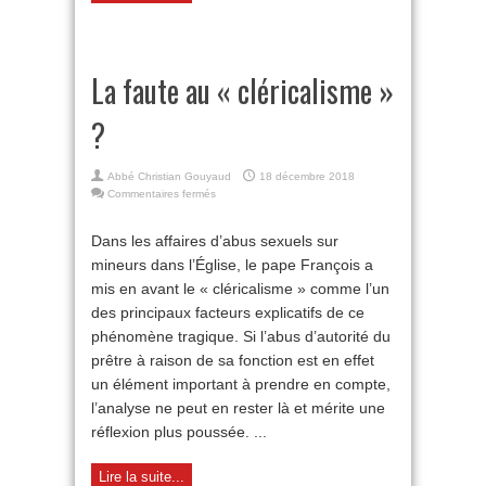
La faute au « cléricalisme »
?
Abbé Christian Gouyaud
18 décembre 2018
sur
Commentaires fermés
La
faute
Dans les affaires d’abus sexuels sur
au
mineurs dans l’Église, le pape François a
«
cléricalisme
mis en avant le « cléricalisme » comme l’un
»
des principaux facteurs explicatifs de ce
?
phénomène tragique. Si l’abus d’autorité du
prêtre à raison de sa fonction est en effet
un élément important à prendre en compte,
l’analyse ne peut en rester là et mérite une
réflexion plus poussée. ...
Lire la suite...