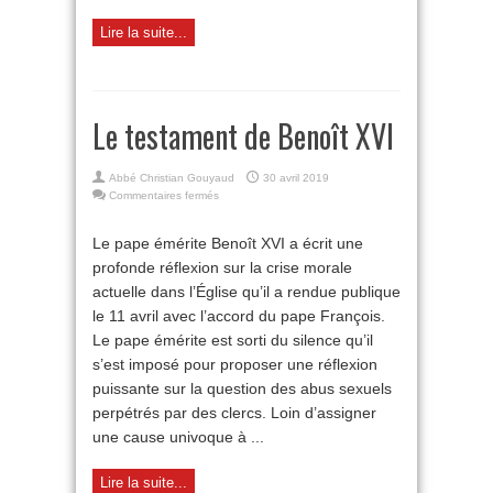
Lire la suite...
Le testament de Benoît XVI
Abbé Christian Gouyaud
30 avril 2019
sur
Commentaires fermés
Le
testament
Le pape émérite Benoît XVI a écrit une
de
profonde réflexion sur la crise morale
Benoît
XVI
actuelle dans l’Église qu’il a rendue publique
le 11 avril avec l’accord du pape François.
Le pape émérite est sorti du silence qu’il
s’est imposé pour proposer une réflexion
puissante sur la question des abus sexuels
perpétrés par des clercs. Loin d’assigner
une cause univoque à ...
Lire la suite...