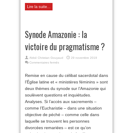
Lire la suite...
Synode Amazonie : la
victoire du pragmatisme ?
Abbé Christian Gouyaud
29 novembre 2019
sur
Commentaires fermés
Synode
Amazonie
Remise en cause du célibat sacerdotal dans
:
l’Église latine et « ministères féminins » sont
la
victoire
deux thèmes du synode sur l’Amazonie qui
du
soulèvent questions et inquiétudes.
pragmatisme
?
Analyses. Si l’accès aux sacrements –
comme l’Eucharistie – dans une situation
objective de péché – comme celle dans
laquelle se trouvent les personnes
divorcées remariées – est ce qu’on