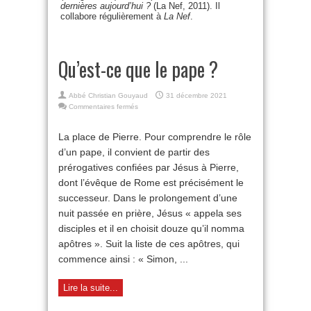
dernières aujourd’hui ?
(La Nef, 2011). Il
collabore régulièrement à
La Nef
.
Qu’est-ce que le pape ?
Abbé Christian Gouyaud
31 décembre 2021
sur
Commentaires fermés
Qu’est-
ce
La place de Pierre. Pour comprendre le rôle
que
d’un pape, il convient de partir des
le
pape
prérogatives confiées par Jésus à Pierre,
?
dont l’évêque de Rome est précisément le
successeur. Dans le prolongement d’une
nuit passée en prière, Jésus « appela ses
disciples et il en choisit douze qu’il nomma
apôtres ». Suit la liste de ces apôtres, qui
commence ainsi : « Simon, ...
Lire la suite...