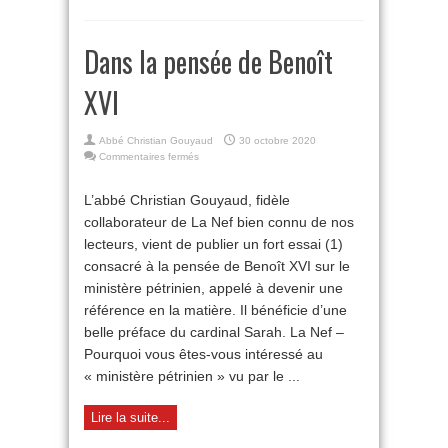
Dans la pensée de Benoît
XVI
Abbé Christian Gouyaud
30 octobre 2020
sur
Commentaires fermés
Dans
la
L’abbé Christian Gouyaud, fidèle
pensée
collaborateur de La Nef bien connu de nos
de
Benoît
lecteurs, vient de publier un fort essai (1)
XVI
consacré à la pensée de Benoît XVI sur le
ministère pétrinien, appelé à devenir une
référence en la matière. Il bénéficie d’une
belle préface du cardinal Sarah. La Nef –
Pourquoi vous êtes-vous intéressé au
« ministère pétrinien » vu par le ...
Lire la suite...