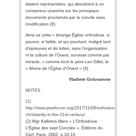
étaient représentées, qui aboutirent à un
consensus unanime sur les principaux
documents proclamés par le concile sans
modification (8).
Ainsi va cette « étrange Église orthodoxe, si
pauvre, si faible, et qui pourtant, malgré tant
d’épreuves et de luttes, sans l’organisation
ni la culture de l’Ouest, survivait comme par
miracle, » comme écrit le père Lev Gillet, le
«
Moine de l’Église d’Orient
» (9).
Vladimir Golovanow
NOTES :
(1)
http://www.pewforum.org/2017/11/08/orthodox-
christianity-in-the-21st-century/
(2) Mgr Kallistos Ware « L’Orthodoxie :
L’Église des sept Conciles », Éditions du
Cerf, Paris, 2002, p.10-15