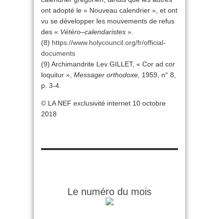
ont adopté le « Nouveau calendrier », et ont
vu se développer les mouvements de refus
des «
Vétéro
–
calendaristes
».
(8)
https://www.holycouncil.org/fr/official-
documents
(9) Archimandrite Lev GILLET, « Cor ad cor
loquitur »,
Messager orthodoxe,
1959, n° 8,
p. 3-4.
© LA NEF exclusivité internet 10 octobre
2018
Le numéro du mois