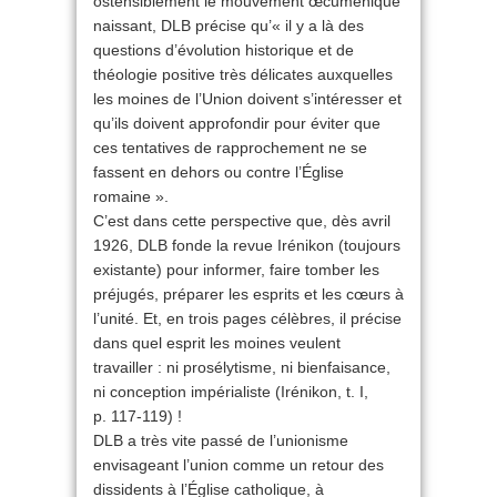
ostensiblement le mouvement œcuménique
naissant, DLB précise qu’« il y a là des
questions d’évolution historique et de
théologie positive très délicates auxquelles
les moines de l’Union doivent s’intéresser et
qu’ils doivent approfondir pour éviter que
ces tentatives de rapprochement ne se
fassent en dehors ou contre l’Église
romaine ».
C’est dans cette perspective que, dès avril
1926, DLB fonde la revue Irénikon (toujours
existante) pour informer, faire tomber les
préjugés, préparer les esprits et les cœurs à
l’unité. Et, en trois pages célèbres, il précise
dans quel esprit les moines veulent
travailler : ni prosélytisme, ni bienfaisance,
ni conception impérialiste (Irénikon, t. I,
p. 117-119) !
DLB a très vite passé de l’unionisme
envisageant l’union comme un retour des
dissidents à l’Église catholique, à