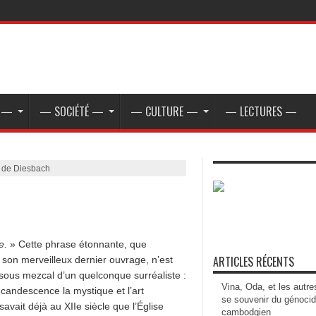
E —
— SOCIÉTÉ —
— CULTURE —
— LECTURES —
 de Diesbach
be.
» Cette phrase étonnante, que
ARTICLES RÉCENTS
son merveilleux dernier ouvrage, n’est
sous mezcal d’un quelconque surréaliste :
Vina, Oda, et les autre
ncandescence la mystique et l’art
se souvenir du génoci
ait déjà au XIIe siècle que l’Église
cambodgien