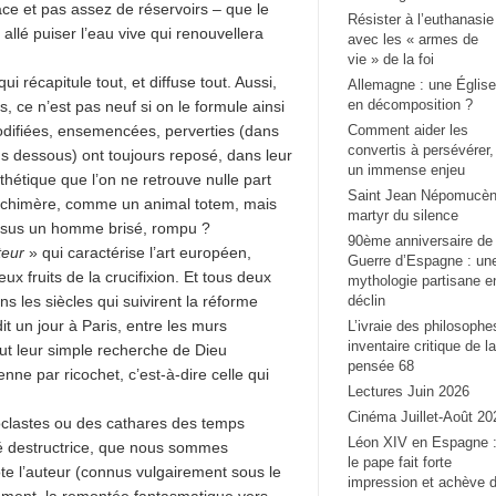
ce et pas assez de réservoirs – que le
Résister à l’euthanasie
allé puiser l’eau vive qui renouvellera
avec les « armes de
vie » de la foi
ui récapitule tout, et diffuse tout. Aussi,
Allemagne : une Église
en décomposition ?
, ce n’est pas neuf si on le formule ainsi
nt modifiées, ensemencées, perverties (dans
Comment aider les
convertis à persévérer,
us dessous) ont toujours reposé, dans leur
un immense enjeu
hétique que l’on ne retrouve nulle part
Saint Jean Népomucèn
e chimère, comme un animal totem, mais
martyr du silence
sus un homme brisé, rompu ?
90ème anniversaire de 
teur
» qui caractérise l’art européen,
Guerre d’Espagne : un
eux fruits de la crucifixion. Et tous deux
mythologie partisane e
 les siècles qui suivirent la réforme
déclin
t un jour à Paris, entre les murs
L’ivraie des philosophe
inventaire critique de la
ut leur simple recherche de Dieu
pensée 68
éenne par ricochet, c’est-à-dire celle qui
Lectures Juin 2026
Cinéma Juillet-Août 20
onoclastes ou des cathares des temps
Léon XIV en Espagne 
é destructrice, que nous sommes
le pape fait forte
te l’auteur (connus vulgairement sous le
impression et achève 