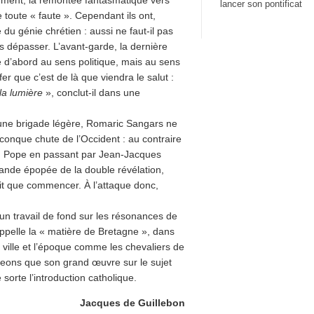
ement, la remontée fantasmatique vers
lancer son pontificat
re toute « faute ». Cependant ils ont,
u génie chrétien : aussi ne faut-il pas
es dépasser. L’avant-garde, la dernière
re d’abord au sens politique, mais au sens
r que c’est de là que viendra le salut :
la lumière
», conclut-il dans une
e une brigade légère, Romaric Sangars ne
lconque chute de l’Occident : au contraire
ng Pope en passant par Jean-Jacques
ande épopée de la double révélation,
fait que commencer. À l’attaque donc,
n travail de fond sur les résonances de
 appelle la « matière de Bretagne », dans
a ville et l’époque comme les chevaliers de
geons que son grand œuvre sur le sujet
 sorte l’introduction catholique.
Jacques de Guillebon