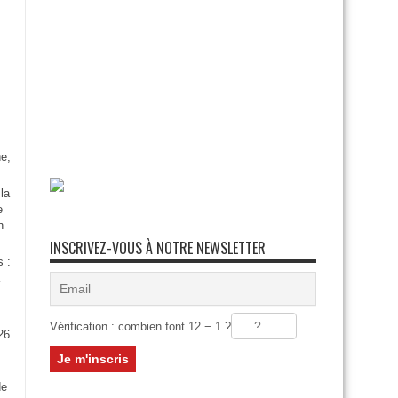
e,
la
e
n
INSCRIVEZ-VOUS À NOTRE NEWSLETTER
s :
Vérification : combien font 12 − 1 ?
26
:
de