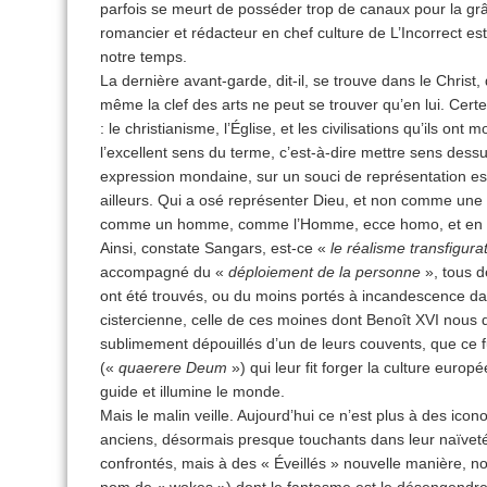
parfois se meurt de posséder trop de canaux pour la grâ
romancier et rédacteur en chef culture de L’Incorrect est 
notre temps.
La dernière avant-garde, dit-il, se trouve dans le Christ, q
même la clef des arts ne peut se trouver qu’en lui. Certes
: le christianisme, l’Église, et les civilisations qu’ils o
l’excellent sens du terme, c’est-à-dire mettre sens dess
expression mondaine, sur un souci de représentation est
ailleurs. Qui a osé représenter Dieu, et non comme un
comme un homme, comme l’Homme, ecce homo, et en 
Ainsi, constate Sangars, est-ce «
le réalisme transfigura
accompagné du «
déploiement de la personne
», tous d
ont été trouvés, ou du moins portés à incandescence dans
cistercienne, celle de ces moines dont Benoît XVI nous di
sublimement dépouillés d’un de leurs couvents, que ce f
(«
quaerere Deum
») qui leur fit forger la culture europ
guide et illumine le monde.
Mais le malin veille. Aujourd’hui ce n’est plus à des ic
anciens, désormais presque touchants dans leur naïvet
confrontés, mais à des « Éveillés » nouvelle manière, no