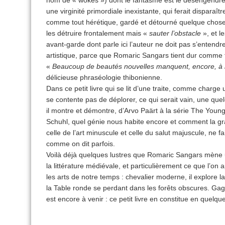
nom de « wokes ») dont le fantasme est le désengendr
une virginité primordiale inexistante, qui ferait disparaît
comme tout hérétique, gardé et détourné quelque chose d
les détruire frontalement mais «
sauter l’obstacle
», et l
avant-garde dont parle ici l’auteur ne doit pas s’entend
artistique, parce que Romaric Sangars tient dur comme fe
«
Beaucoup de beautés nouvelles manquent, encore, à 
délicieuse phraséologie thibonienne.
Dans ce petit livre qui se lit d’une traite, comme charg
se contente pas de déplorer, ce qui serait vain, une que
il montre et démontre, d’Arvo Paärt à la série The You
Schuhl, quel génie nous habite encore et comment la gr
celle de l’art minuscule et celle du salut majuscule, ne 
comme on dit parfois.
Voilà déjà quelques lustres que Romaric Sangars mène u
la littérature médiévale, et particulièrement ce que l’on
les arts de notre temps : chevalier moderne, il explore l
la Table ronde se perdant dans les forêts obscures. Ga
est encore à venir : ce petit livre en constitue en quelque