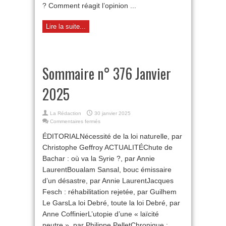
? Comment réagit l’opinion ...
Lire la suite...
Sommaire n° 376 Janvier
2025
La Rédaction
30 janvier 2025
sur
Commentaires fermés
Sommaire
ÉDITORIALNécessité de la loi naturelle, par
n°
376
Christophe Geffroy ACTUALITÉChute de
Janvier
Bachar : où va la Syrie ?, par Annie
2025
LaurentBoualam Sansal, bouc émissaire
d’un désastre, par Annie LaurentJacques
Fesch : réhabilitation rejetée, par Guilhem
Le GarsLa loi Debré, toute la loi Debré, par
Anne CoffinierL’utopie d’une « laïcité
neutre », par Philippe PelletChronique :