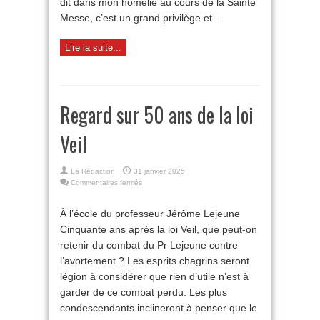
dit dans mon homélie au cours de la Sainte
Messe, c’est un grand privilège et ...
Lire la suite...
Regard sur 50 ans de la loi
Veil
La Rédaction
31 janvier 2025
sur
Commentaires fermés
Regard
sur
À l’école du professeur Jérôme Lejeune
50
Cinquante ans après la loi Veil, que peut-on
ans
de
retenir du combat du Pr Lejeune contre
la
l’avortement ? Les esprits chagrins seront
loi
Veil
légion à considérer que rien d’utile n’est à
garder de ce combat perdu. Les plus
condescendants inclineront à penser que le