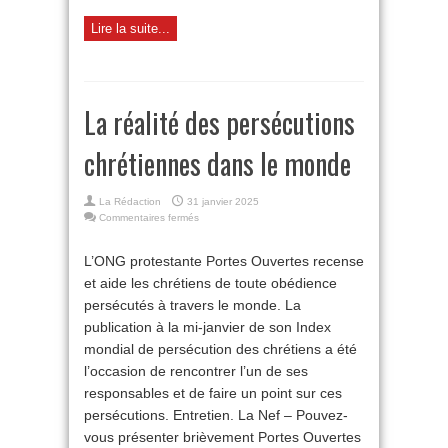
Lire la suite...
La réalité des persécutions
chrétiennes dans le monde
La Rédaction
31 janvier 2025
sur
Commentaires fermés
La
réalité
L’ONG protestante Portes Ouvertes recense
des
et aide les chrétiens de toute obédience
persécutions
chrétiennes
persécutés à travers le monde. La
dans
publication à la mi-janvier de son Index
le
monde
mondial de persécution des chrétiens a été
l’occasion de rencontrer l’un de ses
responsables et de faire un point sur ces
persécutions. Entretien. La Nef – Pouvez-
vous présenter brièvement Portes Ouvertes