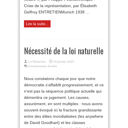
Crise de la représentation, par Élisabeth
Geffroy ENTRETIENMunich 1938 ...
Lire la suite...
Nécessité de la loi naturelle
La Rédaction
29 janvier 2025
sur
Commentaires fermés
Nécessité
de
Nous constatons chaque jour que notre
la
démocratie s’affaiblit progressivement, et ce
loi
naturelle
n’est pas la séquence politique actuelle qui
démentira ce jugement. Les causes,
assurément, en sont multiples : nous avons
souvent évoqué ici la fracture grandissante
entre des élites mondialisées (les anywhere
de David Goodhart) et les classes