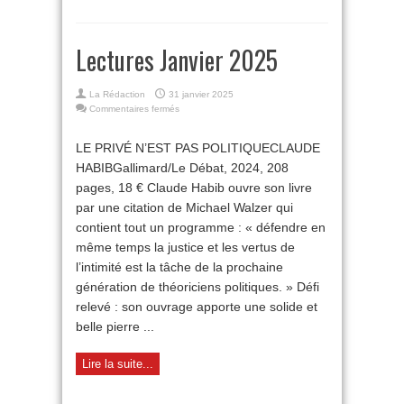
Lectures Janvier 2025
La Rédaction
31 janvier 2025
sur
Commentaires fermés
Lectures
Janvier
LE PRIVÉ N’EST PAS POLITIQUECLAUDE
2025
HABIBGallimard/Le Débat, 2024, 208
pages, 18 € Claude Habib ouvre son livre
par une citation de Michael Walzer qui
contient tout un programme : « défendre en
même temps la justice et les vertus de
l’intimité est la tâche de la prochaine
génération de théoriciens politiques. » Défi
relevé : son ouvrage apporte une solide et
belle pierre ...
Lire la suite...