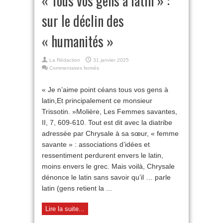
« Tous vos gens à latin » :
sur le déclin des
« humanités »
La Rédaction
31 janvier 2025
sur
Commentaires fermés
« Tous
vos
« Je n’aime point céans tous vos gens à
gens
latin,Et principalement ce monsieur
à
latin » :
Trissotin. »Molière, Les Femmes savantes,
sur
II, 7, 609-610. Tout est dit avec la diatribe
le
déclin
adressée par Chrysale à sa sœur, « femme
des
savante » : associations d’idées et
« humanités »
ressentiment perdurent envers le latin,
moins envers le grec. Mais voilà, Chrysale
dénonce le latin sans savoir qu’il … parle
latin (gens retient la ...
Lire la suite...