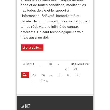
la
âges et de toutes conditions, modifiant les
lecture :
l’enjeu
habitudes de vie et le rapport à
mis
l’information. Brièveté, immédiateté et
en
variété : la communication circule partout en
avant
par
temps réel, via une infinité de canaux
le
différents. Un saut technologique certain,
Salon
mais aussi un défi ...
de
la
liberté
Lire la suite...
scolaire
« Début
...
10
«
Page 22 sur 109
20
21
22
23
24
»
30
40
50
...
Fin »
LA NEF