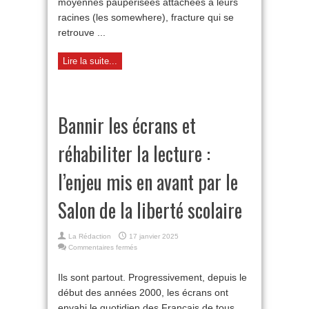
moyennes paupérisées attachées à leurs
racines (les somewhere), fracture qui se
retrouve ...
Lire la suite...
Bannir les écrans et
réhabiliter la lecture :
l’enjeu mis en avant par le
Salon de la liberté scolaire
La Rédaction
17 janvier 2025
sur
Commentaires fermés
Bannir
les
Ils sont partout. Progressivement, depuis le
écrans
début des années 2000, les écrans ont
et
réhabiliter
envahi le quotidien des Français de tous