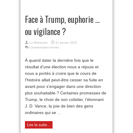
Face à Trump, euphorie …
ou vigilance ?
La Rédaction
31 janvier 2025
sur
Commentaires fermés
Face
à
À quand dater la dernière fois que le
Trump,
résultat d’une élection nous a réjouis et
euphorie
…
nous a portés à croire que le cours de
ou
l’histoire allait peut-être cesser sa fuite en
vigilance
?
avant pour s’engager dans une direction
plus souhaitable ? Certaines promesses de
Trump, le choix de son colistier, l’étonnant
J. D. Vance, la joie de bien des gens
ordinaires qui se ...
Lire la suite...