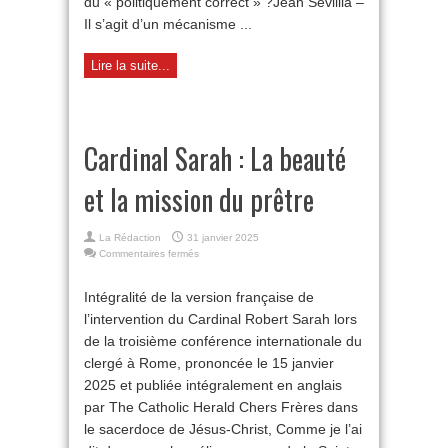
du « politiquement correct » ?Jean Sévillia –
Il s’agit d’un mécanisme ...
Lire la suite...
Cardinal Sarah : La beauté
et la mission du prêtre
La Rédaction
31 janvier 2025
sur
Commentaires fermés
Cardinal
Sarah :
Intégralité de la version française de
La
l’intervention du Cardinal Robert Sarah lors
beauté
et
de la troisième conférence internationale du
la
clergé à Rome, prononcée le 15 janvier
mission
du
2025 et publiée intégralement en anglais
prêtre
par The Catholic Herald Chers Frères dans
le sacerdoce de Jésus-Christ, Comme je l’ai