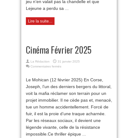
jeu n’en valait pas la chandelle et que
Lejeune a perdu sa ...
Lire la suite...
Cinéma Février 2025
La Rédaction
31 janvier 2025
sur
Commentaires fermés
Cinéma
Février
Le Mohican (12 février 2025) En Corse,
2025
Joseph, l’un des derniers bergers du littoral,
voit la mafia réclamer son terrain pour un
projet immobilier. Il ne cède pas et, menacé,
tue un homme accidentellement. Forcé de
fuir, il est la proie d’une traque acharnée.
Par les réseaux sociaux, il devient une
légende vivante, celle de la résistance
impossible.Ce thriller épique ...