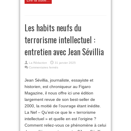
Lire la suite...
Les habits neufs du
terrorisme intellectuel :
entretien avec Jean Sévillia
La Rédaction
31 janvier 2025
sur
Commentaires fermés
Les
habits
Jean Sévillia, journaliste, essayiste et
neufs
historien, est chroniqueur au Figaro
du
terrorisme
Magazine, il nous offre ici une édition
intellectuel :
largement revue de son best-seller de
entretien
avec
2000, la moitié de l’ouvrage étant inédite.
Jean
La Nef – Qu’est-ce que le « terrorisme
Sévillia
intellectuel » et quelle en est l’origine ?
Comment reliez-vous ce phénomène à celui