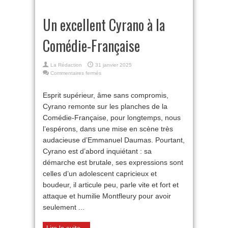
Un excellent Cyrano à la
Comédie-Française
La Rédaction
31 janvier 2025
sur
Commentaires fermés
Un
excellent
Esprit supérieur, âme sans compromis,
Cyrano
Cyrano remonte sur les planches de la
à
la
Comédie-Française, pour longtemps, nous
Comédie-
l’espérons, dans une mise en scène très
Française
audacieuse d’Emmanuel Daumas. Pourtant,
Cyrano est d’abord inquiétant : sa
démarche est brutale, ses expressions sont
celles d’un adolescent capricieux et
boudeur, il articule peu, parle vite et fort et
attaque et humilie Montfleury pour avoir
seulement ...