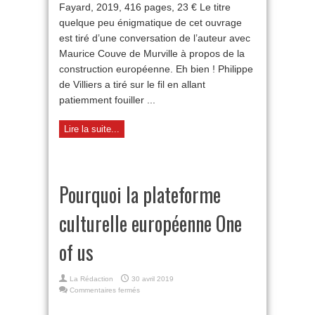
Fayard, 2019, 416 pages, 23 € Le titre
quelque peu énigmatique de cet ouvrage
est tiré d’une conversation de l’auteur avec
Maurice Couve de Murville à propos de la
construction européenne. Eh bien ! Philippe
de Villiers a tiré sur le fil en allant
patiemment fouiller ...
Lire la suite...
Pourquoi la plateforme
culturelle européenne One
of us
La Rédaction
30 avril 2019
sur
Commentaires fermés
Pourquoi
la