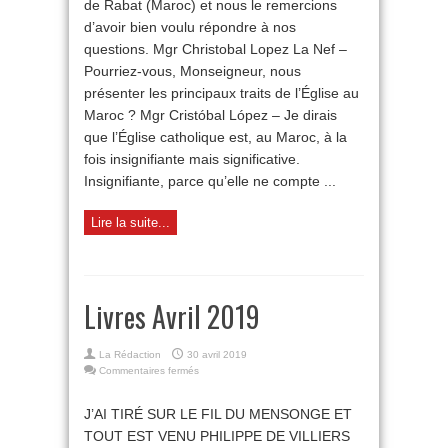
de Rabat (Maroc) et nous le remercions
Maroc
d’avoir bien voulu répondre à nos
questions. Mgr Christobal Lopez La Nef –
Pourriez-vous, Monseigneur, nous
présenter les principaux traits de l’Église au
Maroc ? Mgr Cristóbal López – Je dirais
que l’Église catholique est, au Maroc, à la
fois insignifiante mais significative.
Insignifiante, parce qu’elle ne compte ...
Lire la suite...
Livres Avril 2019
La Rédaction
30 avril 2019
sur
Commentaires fermés
Livres
Avril
J’AI TIRÉ SUR LE FIL DU MENSONGE ET
2019
TOUT EST VENU PHILIPPE DE VILLIERS