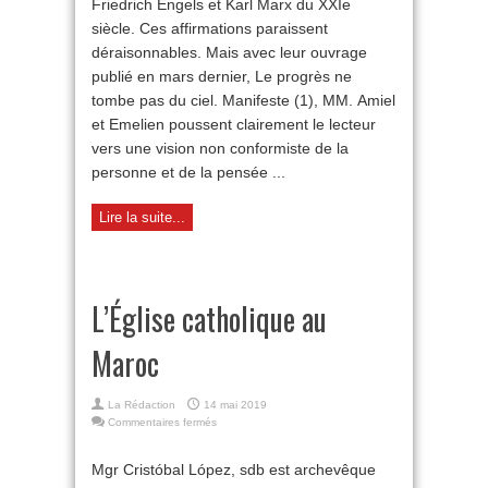
Friedrich Engels et Karl Marx du XXIe
siècle. Ces affirmations paraissent
déraisonnables. Mais avec leur ouvrage
publié en mars dernier, Le progrès ne
tombe pas du ciel. Manifeste (1), MM. Amiel
et Emelien poussent clairement le lecteur
vers une vision non conformiste de la
personne et de la pensée ...
Lire la suite...
L’Église catholique au
Maroc
La Rédaction
14 mai 2019
sur
Commentaires fermés
L’Église
catholique
Mgr Cristóbal López, sdb est archevêque
au