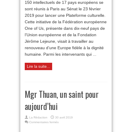
150 intellectuels de 17 pays européens se
plateforme
sont réunis à Paris au Sénat le 23 février
culturelle
européenne
2019 pour lancer une Plateforme culturelle.
One
Cette initiative de la Fédération européenne
of
us
One of Us, présente dans dix-neuf pays de
l’Union européenne et de la Fondation
Jérôme Lejeune, visait à travailler au
renouveau d’une Europe fidèle à la dignité
humaine. Parmi les intervenants qui ...
Lire la suite...
Mgr Thuan, un saint pour
aujourd’hui
La Rédaction
30 avril 2019
sur
Commentaires fermés
Mgr
Thuan,