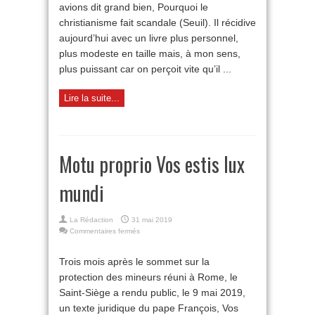
avions dit grand bien, Pourquoi le
christianisme fait scandale (Seuil). Il récidive
aujourd’hui avec un livre plus personnel,
plus modeste en taille mais, à mon sens,
plus puissant car on perçoit vite qu’il ...
Lire la suite...
Motu proprio Vos estis lux
mundi
La Rédaction
31 mai 2019
sur
Commentaires fermés
Motu
proprio
Trois mois après le sommet sur la
Vos
protection des mineurs réuni à Rome, le
estis
lux
Saint-Siège a rendu public, le 9 mai 2019,
mundi
un texte juridique du pape François, Vos