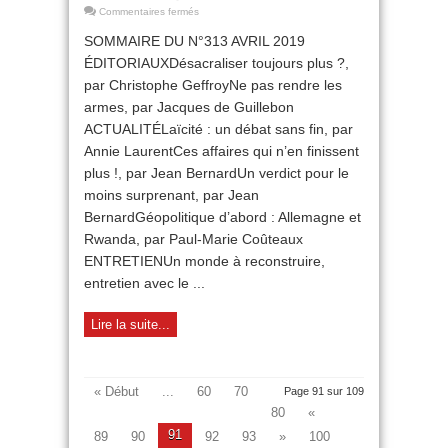
sur
Commentaires fermés
Sommaire
SOMMAIRE DU N°313 AVRIL 2019
n°313
Avril
ÉDITORIAUXDésacraliser toujours plus ?,
2019
par Christophe GeffroyNe pas rendre les
armes, par Jacques de Guillebon
ACTUALITÉLaïcité : un débat sans fin, par
Annie LaurentCes affaires qui n’en finissent
plus !, par Jean BernardUn verdict pour le
moins surprenant, par Jean
BernardGéopolitique d’abord : Allemagne et
Rwanda, par Paul-Marie Coûteaux
ENTRETIENUn monde à reconstruire,
entretien avec le ...
Lire la suite...
« Début
...
60
70
Page 91 sur 109
80
«
91
89
90
92
93
»
100