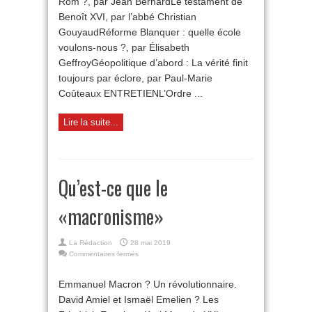
Rom ?, par Jean BernardLe testament de
Benoît XVI, par l’abbé Christian
GouyaudRéforme Blanquer : quelle école
voulons-nous ?, par Élisabeth
GeffroyGéopolitique d’abord : La vérité finit
toujours par éclore, par Paul-Marie
Coûteaux ENTRETIENL’Ordre ...
Lire la suite...
Qu’est-ce que le
«macronisme»
La Rédaction
28 mai 2019
sur
Commentaires fermés
Qu’est-
ce
Emmanuel Macron ? Un révolutionnaire.
que
David Amiel et Ismaël Emelien ? Les
le
«macronisme»