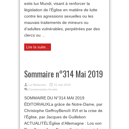
estis lux Mundi, visant à renforcer la
législation de l’Église en matière de lutte
contre les agressions sexuelles ou les
mauvais traitements de mineurs ou
d’adultes vulnérables, perpétrées par des
clercs ou ...
Lire la suite...
Sommaire n°314 Mai 2019
La Rédaction
31 mai 2019
sur
Commentaires fermés
Sommaire
SOMMAIRE DU N°314 MAI 2019
n°314
Mai
ÉDITORIAUXLa grâce de Notre-Dame, par
2019
Christophe GeffroyBenoît XVI et la crise de
l’Église, par Jacques de Guillebon
ACTUALITÉL’Église d’Allemagne : Los von