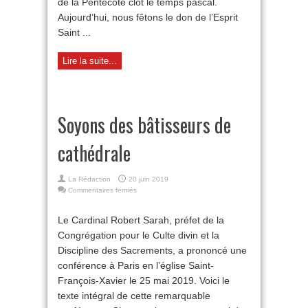
de la Pentecôte clôt le temps pascal.
Aujourd’hui, nous fêtons le don de l’Esprit
Saint ...
Lire la suite...
Soyons des bâtisseurs de
cathédrale
La Rédaction
20 juin 2019
sur
Commentaires fermés
Soyons
des
Le Cardinal Robert Sarah, préfet de la
bâtisseurs
Congrégation pour le Culte divin et la
de
cathédrale
Discipline des Sacrements, a prononcé une
conférence à Paris en l’église Saint-
François-Xavier le 25 mai 2019. Voici le
texte intégral de cette remarquable