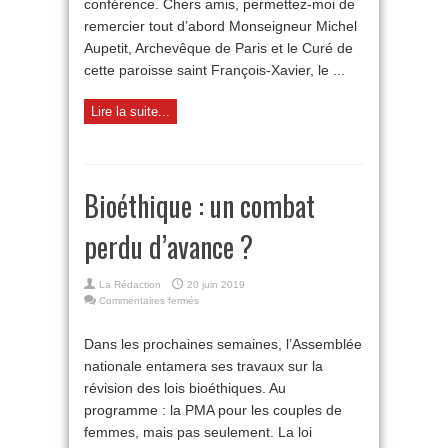
conférence. Chers amis, permettez-moi de
remercier tout d’abord Monseigneur Michel
Aupetit, Archevêque de Paris et le Curé de
cette paroisse saint François-Xavier, le ...
Lire la suite...
Bioéthique : un combat
perdu d’avance ?
La Rédaction
20 juin 2019
sur
Commentaires fermés
Bioéthique
:
Dans les prochaines semaines, l’Assemblée
un
nationale entamera ses travaux sur la
combat
perdu
révision des lois bioéthiques. Au
d’avance
programme : la PMA pour les couples de
?
femmes, mais pas seulement. La loi