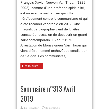
François-Xavier Nguyen Van Thuan (1928-
un
2002), homme d’une profonde spiritualité,
saint
pour
est un évêque vietnamien qui lutta
aujourd’hui
héroïquement contre le communisme et qui
a été reconnu vénérable en 2017. Une
magnifique biographie vient de lui être
consacrée, occasion de découvrir un grand
saint contemporain. 15 août 1975.
Arrestation de Monseigneur Van Thuan qui
vient d’être nommé archevêque coadjuteur
de Saïgon. Les communistes, ...
Lire la suite...
Sommaire n°313 Avril
2019
La Rédaction
30 avril 2019