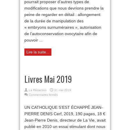
pourrait proposer d’autres types de
modifications que nous devrions prendre la
peine de regarder en détail : allongement
de la durée de manipulation des
« embryons surnuméraires », autorisation
de l’autoconservation ovocytaire afin de
pouvoir ...
Lire la suite...
Livres Mai 2019
La Rédaction
31 mai 2019
sur
Commentaires fermés
Livres
Mai
UN CATHOLIQUE S’EST ÉCHAPPÉ JEAN-
2019
PIERRE DENIS Cerf, 2019, 190 pages, 18 €
Jean-Pierre Denis, directeur de La Vie, avait
publié en 2010 un essai stimulant dont nous