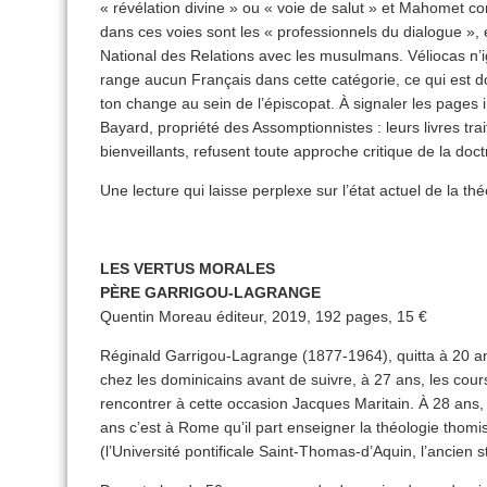
« révélation divine » ou « voie de salut » et Mahomet 
dans ces voies sont les « professionnels du dialogue »,
National des Relations avec les musulmans. Véliocas n’ig
range aucun Français dans cette catégorie, ce qui est d
ton change au sein de l’épiscopat. À signaler les pages i
Bayard, propriété des Assomptionnistes : leurs livres tra
bienveillants, refusent toute approche critique de la do
Une lecture qui laisse perplexe sur l’état actuel de la t
LES VERTUS MORALES
PÈRE GARRIGOU-LAGRANGE
Quentin Moreau éditeur, 2019, 192 pages, 15 €
Réginald Garrigou-Lagrange (1877-1964), quitta à 20 an
chez les dominicains avant de suivre, à 27 ans, les cou
rencontrer à cette occasion Jacques Maritain. À 28 ans,
ans c’est à Rome qu’il part enseigner la théologie thomis
(l’Université pontificale Saint-Thomas-d’Aquin, l’ancien