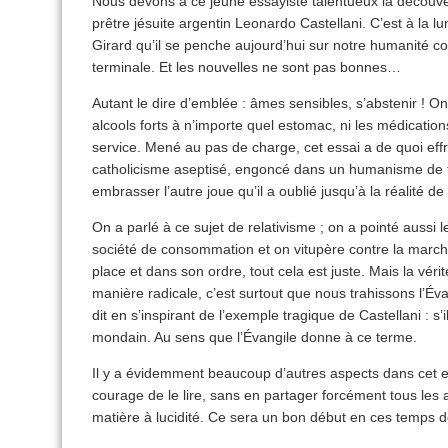
Nous devons à ce jeune essayiste talentueux la découver
prêtre jésuite argentin Leonardo Castellani. C’est à la l
Girard qu’il se penche aujourd’hui sur notre humanité
terminale. Et les nouvelles ne sont pas bonnes…
Autant le dire d’emblée : âmes sensibles, s’abstenir ! O
alcools forts à n’importe quel estomac, ni les médicatio
service. Mené au pas de charge, cet essai a de quoi eff
catholicisme aseptisé, engoncé dans un humanisme de f
embrasser l’autre joue qu’il a oublié jusqu’à la réalité d
On a parlé à ce sujet de relativisme ; on a pointé aussi l
société de consommation et on vitupère contre la march
place et dans son ordre, tout cela est juste. Mais la vé
manière radicale, c’est surtout que nous trahissons l’Év
dit en s’inspirant de l’exemple tragique de Castellani : s’il
mondain. Au sens que l’Évangile donne à ce terme.
Il y a évidemment beaucoup d’autres aspects dans cet es
courage de le lire, sans en partager forcément tous les 
matière à lucidité. Ce sera un bon début en ces temps d