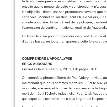
fédération européenne se substituant aux nations sur l
ensuite que le moteur de cette « construction » n’a ces
les objectifs ultimes, car ses promoteurs savaient que l
cette voie. Monnet et Hallstein, écrit Ph. De Villiers, « ne
volonté populaire. Ils se méfient de la politique, c’est-à
l’expression du sentiment national, qualifié de “nationali
Un livre clé à lire pour comprendre ce qu’est l’Europe et q
d’autres bases, en toute transparence cette fois-ci et a
COMPRENDRE L’APOCALYPSE
ÉRICK AUDOUARD
Pierre-Guillaume de Roux, 2018, 110 pages, 16 €.
On connaît la phrase célèbre de Paul Valery : « Nous aut
maintenant que nous sommes mortelles. » Écrite aux l
mondiale, elle révélait la prise de conscience de la fragi
mort donnée à l’échelle industrielle. Pour Érick Audouard,
qui risque de disparaître, mais plus largement l’espèce