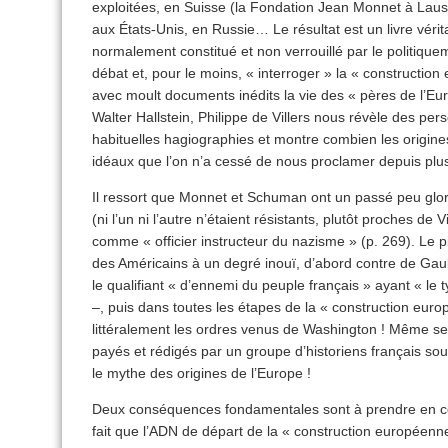
exploitées, en Suisse (la Fondation Jean Monnet à Lau
aux États-Unis, en Russie… Le résultat est un livre véri
normalement constitué et non verrouillé par le politiquem
débat et, pour le moins, « interroger » la « construction
avec moult documents inédits la vie des « pères de l’
Walter Hallstein, Philippe de Villers nous révèle des per
habituelles hagiographies et montre combien les origin
idéaux que l’on n’a cessé de nous proclamer depuis plu
Il ressort que Monnet et Schuman ont un passé peu glo
(ni l’un ni l’autre n’étaient résistants, plutôt proches de V
comme « officier instructeur du nazisme » (p. 269). Le 
des Américains à un degré inouï, d’abord contre de Gaulle
le qualifiant « d’ennemi du peuple français » ayant « le t
–, puis dans toutes les étapes de la « construction euro
littéralement les ordres venus de Washington ! Même 
payés et rédigés par un groupe d’historiens français sou
le mythe des origines de l’Europe !
Deux conséquences fondamentales sont à prendre en co
fait que l’ADN de départ de la « construction européenn