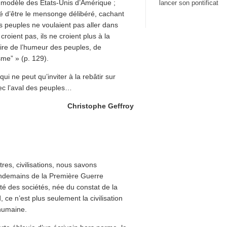
e modèle des États-Unis d’Amérique ;
lancer son pontificat
sé d’être le mensonge délibéré, cachant
es peuples ne voulaient pas aller dans
 croient pas, ils ne croient plus à la
-dire de l’humeur des peuples, de
sme” » (p. 129).
ui ne peut qu’inviter à la rebâtir sur
vec l’aval des peuples…
Christophe Geffroy
res, civilisations, nous savons
endemains de la Première Guerre
lité des sociétés, née du constat de la
 ce n’est plus seulement la civilisation
 humaine.