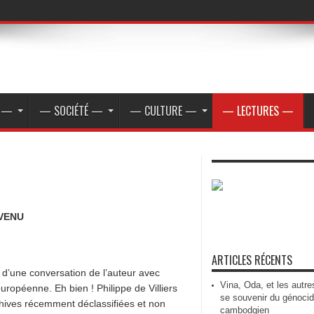
E —
— SOCIÉTÉ —
— CULTURE —
— LECTURES —
 VENU
ARTICLES RÉCENTS
 d’une conversation de l’auteur avec
Vina, Oda, et les autre
ropéenne. Eh bien ! Philippe de Villiers
se souvenir du génoci
archives récemment déclassifiées et non
cambodgien