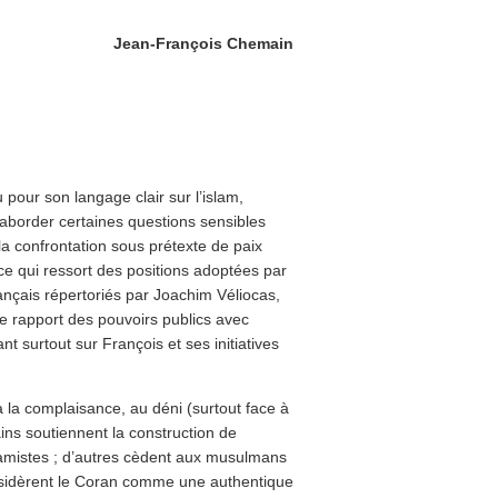
Jean-François Chemain
 pour son langage clair sur l’islam,
d’aborder certaines questions sensibles
a confrontation sous prétexte de paix
n ce qui ressort des positions adoptées par
français répertoriés par Joachim Véliocas,
e rapport des pouvoirs publics avec
nt surtout sur François et ses initiatives
à la complaisance, au déni (surtout face à
ins soutiennent la construction de
amistes ; d’autres cèdent aux musulmans
onsidèrent le Coran comme une authentique