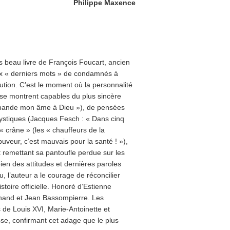
Philippe Maxence
s beau livre de François Foucart, ancien
 aux « derniers mots » de condamnés à
ution. C’est le moment où la personnalité
s se montrent capables du plus sincère
ommande mon âme à Dieu »), de pensées
ystiques (Jacques Fesch : « Dans cinq
 « crâne » (les « chauffeurs de la
uveur, c’est mauvais pour la santé ! »),
t remettant sa pantoufle perdue sur les
ien des attitudes et dernières paroles
, l’auteur a le courage de réconcilier
stoire officielle. Honoré d’Estienne
nand et Jean Bassompierre. Les
 de Louis XVI, Marie-Antoinette et
se, confirmant cet adage que le plus