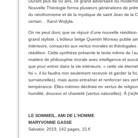
Durant plus de 50 ans, ce grand adversaire du modernism
Nouvelle Théologie forma plusieurs générations de prêt
du néothomisme et de la mystique de saint Jean de la Croi
certain… Karol Wojtyła.
On ne peut donc que se réjouir d’une nouvelle rééditio
grand styliste. L’éditeur belge Quentin Moreau publie ain
intérieure, consacrés aux vertus morales et théologales e
réédition. Cette synthèse présente le texte même de l’a
matière de philosophie morale avec intelligence et succ
que pour entrer dans la vie intérieure, « cette vie étern
foi », il lui faudra non seulement recevoir et garder la foi
surnaturelles), mais aussi entraîner et renforcer ses ver
tempérance. Elles-mêmes déclinée en vertus de religion
humilité, douceur et chasteté (vertus naturelles). À (re)lir
LE SOMMEIL, AMI DE L’HOMME
MARYVONNE GASSE
Salvator, 2019, 142 pages, 15 €