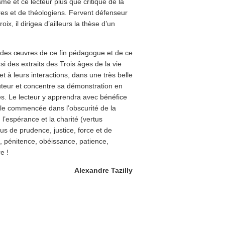
e et ce lecteur plus que critique de la
res et de théologiens. Fervent défenseur
x, il dirigea d’ailleurs la thèse d’un
n des œuvres de ce fin pédagogue et de ce
si des extraits des Trois âges de la vie
t à leurs interactions, dans une très belle
uteur et concentre sa démonstration en
ès. Le lecteur y apprendra avec bénéfice
elle commencée dans l’obscurité de la
, l’espérance et la charité (vertus
tus de prudence, justice, force et de
, pénitence, obéissance, patience,
e !
Alexandre Tazilly