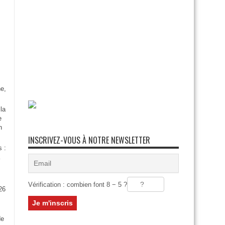
e,
la
e
n
INSCRIVEZ-VOUS À NOTRE NEWSLETTER
s :
Vérification : combien font 8 − 5 ?
26
:
de