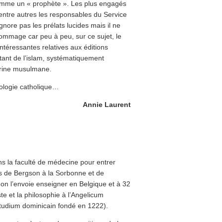
comme un « prophète ». Les plus engagés
 entre autres les responsables du Service
nore pas les prélats lucides mais il ne
ommage car peu à peu, sur ce sujet, le
ntéressantes relatives aux éditions
itant de l’islam, systématiquement
ctrine musulmane.
héologie catholique…
Annie Laurent
s la faculté de médecine pour entrer
rs de Bergson à la Sorbonne et de
 on l’envoie enseigner en Belgique et à 32
te et la philosophie à l’Angelicum
 studium dominicain fondé en 1222).