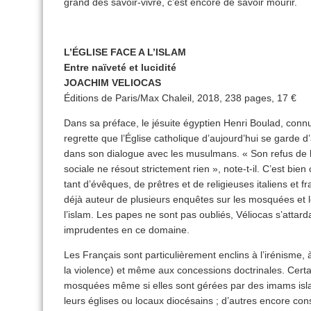
grand des savoir-vivre, c’est encore de savoir mourir.
L’ÉGLISE FACE A L’ISLAM
Entre naïveté et lucidité
JOACHIM VELIOCAS
Éditions de Paris/Max Chaleil, 2018, 238 pages, 17 €
Dans sa préface, le jésuite égyptien Henri Boulad, connu
regrette que l’Église catholique d’aujourd’hui se garde 
dans son dialogue avec les musulmans. « Son refus de l
sociale ne résout strictement rien », note-t-il. C’est bie
tant d’évêques, de prêtres et de religieuses italiens et 
déjà auteur de plusieurs enquêtes sur les mosquées et l
l’islam. Les papes ne sont pas oubliés, Véliocas s’attarda
imprudentes en ce domaine.
Les Français sont particulièrement enclins à l’irénisme, 
la violence) et même aux concessions doctrinales. Certa
mosquées même si elles sont gérées par des imams isl
leurs églises ou locaux diocésains ; d’autres encore c