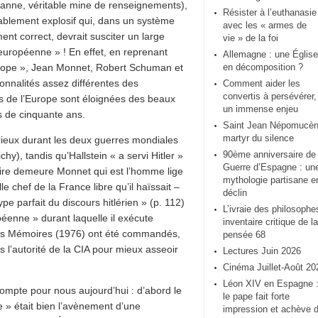
sanne, véritable mine de renseignements),
Résister à l’euthanasie
tablement explosif qui, dans un système
avec les « armes de
ent correct, devrait susciter un large
vie » de la foi
 européenne » ! En effet, en reprenant
Allemagne : une Église
Europe », Jean Monnet, Robert Schuman et
en décomposition ?
sonnalités assez différentes des
Comment aider les
convertis à persévérer,
es de l’Europe sont éloignées des beaux
un immense enjeu
s de cinquante ans.
Saint Jean Népomucèn
martyr du silence
rieux durant les deux guerres mondiales
90ème anniversaire de 
ichy), tandis qu’Hallstein « a servi Hitler »
Guerre d’Espagne : un
pire demeure Monnet qui est l’homme lige
mythologie partisane e
 chef de la France libre qu’il haïssait –
déclin
ype parfait du discours hitlérien » (p. 112)
L’ivraie des philosophe
péenne » durant laquelle il exécute
inventaire critique de la
ses Mémoires (1976) ont été commandés,
pensée 68
s l’autorité de la CIA pour mieux asseoir
Lectures Juin 2026
Cinéma Juillet-Août 20
Léon XIV en Espagne 
mpte pour nous aujourd’hui : d’abord le
le pape fait forte
e » était bien l’avènement d’une
impression et achève 