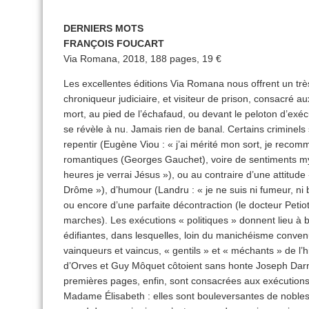
DERNIERS MOTS
FRANÇOIS FOUCART
Via Romana, 2018, 188 pages, 19 €
Les excellentes éditions Via Romana nous offrent un trè
chroniqueur judiciaire, et visiteur de prison, consacré
mort, au pied de l’échafaud, ou devant le peloton d’exéc
se révèle à nu. Jamais rien de banal. Certains criminel
repentir (Eugène Viou : « j’ai mérité mon sort, je rec
romantiques (Georges Gauchet), voire de sentiments m
heures je verrai Jésus »), ou au contraire d’une attitude
Drôme »), d’humour (Landru : « je ne suis ni fumeur, ni b
ou encore d’une parfaite décontraction (le docteur Petio
marches). Les exécutions « politiques » donnent lieu à b
édifiantes, dans lesquelles, loin du manichéisme convenu
vainqueurs et vaincus, « gentils » et « méchants » de l’hi
d’Orves et Guy Môquet côtoient sans honte Joseph Dar
premières pages, enfin, sont consacrées aux exécutions
Madame Élisabeth : elles sont bouleversantes de nobles