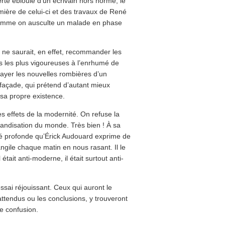
te éblouie d’un écrivain hors norme, le
umière de celui-ci et des travaux de René
 comme on ausculte un malade en phase
n ne saurait, en effet, recommander les
ns les plus vigoureuses à l’enrhumé de
rayer les nouvelles rombières d’un
açade, qui prétend d’autant mieux
e sa propre existence.
es effets de la modernité. On refuse la
andisation du monde. Très bien ! À sa
rité profonde qu’Érick Audouard exprime de
angile chaque matin en nous rasant. Il le
 était anti-moderne, il était surtout anti-
sai réjouissant. Ceux qui auront le
attendus ou les conclusions, y trouveront
e confusion.