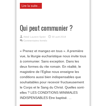
Lire la suite...
Qui peut communier ?
Abbé Laurent Spriet
30 avril 2018
sur
Commentaires fermés
Qui
peut
« Prenez et mangez-en tous ». A première
communier
vue, la liturgie eucharistique nous invite tous
?
à communier. Sans exception. Dans les
deux formes du rite romain. En réalité, le
magistère de l’Eglise nous enseigne les
conditions aussi bien indispensables que
souhaitables pour recevoir fructueusement
le Corps et le Sang du Christ. Quelles sont-
elles ? LES CONDITIONS MINIMALES
INDISPENSABLES Etre baptisé. ...