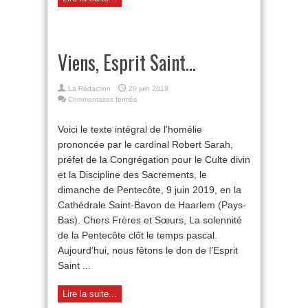
Viens, Esprit Saint…
La Rédaction
20 juin 2019
sur
Commentaires fermés
Viens,
Esprit
Voici le texte intégral de l’homélie
Saint…
prononcée par le cardinal Robert Sarah,
préfet de la Congrégation pour le Culte divin
et la Discipline des Sacrements, le
dimanche de Pentecôte, 9 juin 2019, en la
Cathédrale Saint-Bavon de Haarlem (Pays-
Bas). Chers Frères et Sœurs, La solennité
de la Pentecôte clôt le temps pascal.
Aujourd’hui, nous fêtons le don de l’Esprit
Saint ...
Lire la suite...