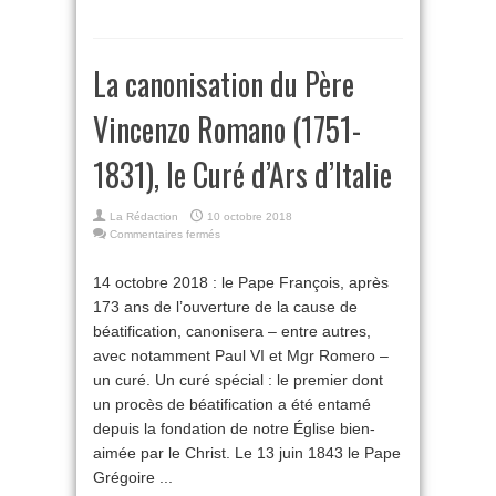
La canonisation du Père
Vincenzo Romano (1751-
1831), le Curé d’Ars d’Italie
La Rédaction
10 octobre 2018
sur
Commentaires fermés
La
canonisation
14 octobre 2018 : le Pape François, après
du
173 ans de l’ouverture de la cause de
Père
Vincenzo
béatification, canonisera – entre autres,
Romano
avec notamment Paul VI et Mgr Romero –
(1751-
1831),
un curé. Un curé spécial : le premier dont
le
un procès de béatification a été entamé
Curé
depuis la fondation de notre Église bien-
d’Ars
d’Italie
aimée par le Christ. Le 13 juin 1843 le Pape
Grégoire ...