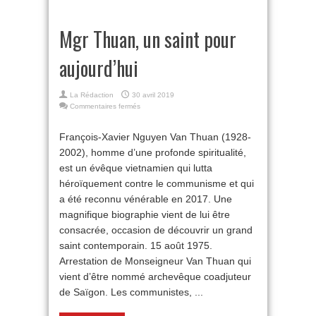
Mgr Thuan, un saint pour
aujourd’hui
La Rédaction
30 avril 2019
sur
Commentaires fermés
Mgr
Thuan,
François-Xavier Nguyen Van Thuan (1928-
un
2002), homme d’une profonde spiritualité,
saint
pour
est un évêque vietnamien qui lutta
aujourd’hui
héroïquement contre le communisme et qui
a été reconnu vénérable en 2017. Une
magnifique biographie vient de lui être
consacrée, occasion de découvrir un grand
saint contemporain. 15 août 1975.
Arrestation de Monseigneur Van Thuan qui
vient d’être nommé archevêque coadjuteur
de Saïgon. Les communistes, ...