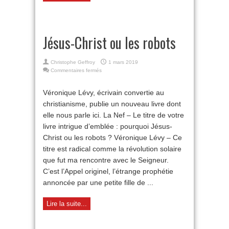
Jésus-Christ ou les robots
Christophe Geffroy
1 mars 2019
sur
Commentaires fermés
Jésus-
Christ
Véronique Lévy, écrivain convertie au
ou
christianisme, publie un nouveau livre dont
les
robots
elle nous parle ici. La Nef – Le titre de votre
livre intrigue d’emblée : pourquoi Jésus-
Christ ou les robots ? Véronique Lévy – Ce
titre est radical comme la révolution solaire
que fut ma rencontre avec le Seigneur.
C’est l’Appel originel, l’étrange prophétie
annoncée par une petite fille de ...
Lire la suite...