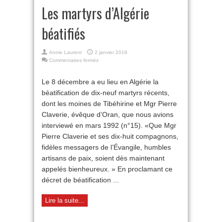
Les martyrs d’Algérie
béatifiés
Annie Laurent
2 janvier 2019
sur
Commentaires fermés
Les
martyrs
Le 8 décembre a eu lieu en Algérie la
d’Algérie
béatification de dix-neuf martyrs récents,
béatifiés
dont les moines de Tibéhirine et Mgr Pierre
Claverie, évêque d’Oran, que nous avions
interviewé en mars 1992 (n°15). «Que Mgr
Pierre Claverie et ses dix-huit compagnons,
fidèles messagers de l’Évangile, humbles
artisans de paix, soient dès maintenant
appelés bienheureux. » En proclamant ce
décret de béatification ...
Lire la suite...