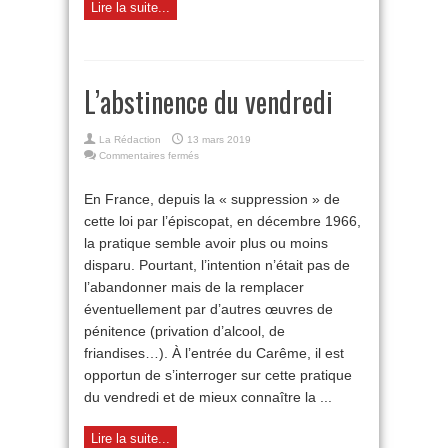
Lire la suite...
L’abstinence du vendredi
La Rédaction
13 mars 2019
sur
Commentaires fermés
L’abstinence
du
En France, depuis la « suppression » de
vendredi
cette loi par l’épiscopat, en décembre 1966,
la pratique semble avoir plus ou moins
disparu. Pourtant, l’intention n’était pas de
l’abandonner mais de la remplacer
éventuellement par d’autres œuvres de
pénitence (privation d’alcool, de
friandises…). À l’entrée du Carême, il est
opportun de s’interroger sur cette pratique
du vendredi et de mieux connaître la ...
Lire la suite...