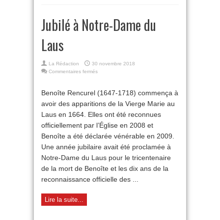
Jubilé à Notre-Dame du
Laus
La Rédaction
30 novembre 2018
sur
Commentaires fermés
Jubilé
à
Benoîte Rencurel (1647-1718) commença à
Notre-
avoir des apparitions de la Vierge Marie au
Dame
du
Laus en 1664. Elles ont été reconnues
Laus
officiellement par l’Église en 2008 et
Benoîte a été déclarée vénérable en 2009.
Une année jubilaire avait été proclamée à
Notre-Dame du Laus pour le tricentenaire
de la mort de Benoîte et les dix ans de la
reconnaissance officielle des ...
Lire la suite...