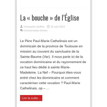
La « bouche » de l’Église
Christophe Geffroy
30 avril 2019
sur
Commentaires fermés
La
«
Le Père Paul-Marie Cathelinais est un
bouche
dominicain de la province de Toulouse en
»
de
mission au couvent du sanctuaire de la
l’Église
Sainte-Baume (Var). Il nous parle ici de la
vocation dominicaine et du rayonnement de
ce haut lieu dédié à sainte Marie-
Madeleine. La Nef – Pourquoi êtes-vous
entré chez les dominicains et comment
caractériser cette vocation ? Paul-Marie
Cathelinais, op – ...
Lire la suite...