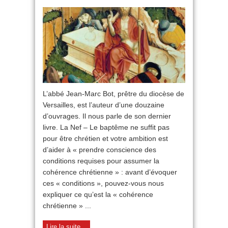
Ils
reconnaîtront
en
vous
mes
disciples
L’abbé Jean-Marc Bot, prêtre du diocèse de
Versailles, est l’auteur d’une douzaine
d’ouvrages. Il nous parle de son dernier
livre. La Nef – Le baptême ne suffit pas
pour être chrétien et votre ambition est
d’aider à « prendre conscience des
conditions requises pour assumer la
cohérence chrétienne » : avant d’évoquer
ces « conditions », pouvez-vous nous
expliquer ce qu’est la « cohérence
chrétienne » ...
Lire la suite...