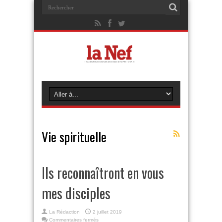
Vie spirituelle
Ils reconnaîtront en vous
mes disciples
La Rédaction
2 juillet 2019
sur
Commentaires fermés