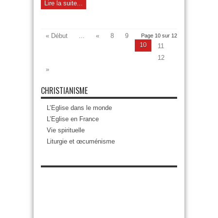
Lire la suite...
« Début
...
«
8
9
Page 10 sur 12
10
11
12
»
CHRISTIANISME
L’Eglise dans le monde
L’Eglise en France
Vie spirituelle
Liturgie et œcuménisme