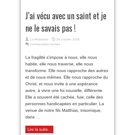
J’ai vécu avec un saint et je
ne le savais pas !
La Rédaction
26 octobre 2018
sur
Commentaires fermés
J’ai
vécu
La fragilité s’impose à nous, elle nous
avec
habite, elle nous traverse, elle nous
un
saint
transforme. Elle nous rapproche des autres
et
et de nous-mêmes. Elle nous rapproche du
je
ne
Christ, et nous invite à une espérance
le
autre, à vivre une foi nouvelle, différente.
savais
Elle a souvent été cachée, fuie, celle des
pas
!
personnes handicapées en particulier. La
venue de notre fils Matthias, trisomique,
dans ...
Lire la suite...