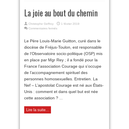
La joie au bout du chemin
Christophe Geffroy
1 février 2019
sur
Commentaires fermés
La
joie
Le Père Louis-Marie Guitton, curé dans le
au
diocèse de Fréjus-Toulon, est responsable
bout
du
de l’Observatoire socio-politique (OSP) mis
chemin
en place par Mgr Rey ; il a fondé pour la
France l’association Courage qui s’occupe
de l’accompagnement spirituel des
personnes homosexuelles. Entretien. La
Nef – L’apostolat Courage est né aux États-
Unis : comment et dans quel but est née
cette association ? ...
Lire la suite...