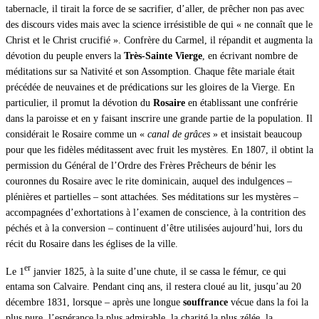
tabernacle, il tirait la force de se sacrifier, d’aller, de prêcher non pas avec
des discours vides mais avec la science irrésistible de qui « ne connaît que le
Christ et le Christ crucifié ». Confrère du Carmel, il répandit et augmenta la
dévotion du peuple envers la
Très-Sainte Vierge
, en écrivant nombre de
méditations sur sa Nativité et son Assomption. Chaque fête mariale était
précédée de neuvaines et de prédications sur les gloires de la Vierge. En
particulier, il promut la dévotion du
Rosaire
en établissant une confrérie
dans la paroisse et en y faisant inscrire une grande partie de la population. Il
considérait le Rosaire comme un «
canal de grâces
» et insistait beaucoup
pour que les fidèles méditassent avec fruit les mystères. En 1807, il obtint la
permission du Général de l’Ordre des Frères Prêcheurs de bénir les
couronnes du Rosaire avec le rite dominicain, auquel des indulgences –
plénières et partielles – sont attachées. Ses méditations sur les mystères –
accompagnées d’exhortations à l’examen de conscience, à la contrition des
péchés et à la conversion – continuent d’être utilisées aujourd’hui, lors du
récit du Rosaire dans les églises de la ville.
er
Le 1
janvier 1825, à la suite d’une chute, il se cassa le fémur, ce qui
entama son Calvaire. Pendant cinq ans, il restera cloué au lit, jusqu’au 20
décembre 1831, lorsque – après une longue
souffrance
vécue dans la foi la
plus pure, l’espérance la plus admirable, la charité la plus zélée, la