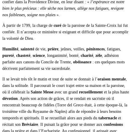
confier dans la Providence Divine, en leur disant : «
l’espérance est notre
bien le plus précieux : elle sèche nos larmes, allège nos fatigues, revigore
nos faiblesses, soigne nos plaies
».
À partir de 1799, la charge de
curé
de la paroisse de la Sainte-Croix lui fut
confiée. Il n’accepta ce ministère si exigeant et difficile que pour accomplir
la volonté de Dieu.
Humilité
,
sainteté
de vie,
prière
, jeûnes, veilles,
pénitences
, fatigues,
pureté
,
chasteté
,
science
, longanimité, bonté,
charité
,
zèle
, adhésion
parfaite aux canons du Concile de Trente,
obéissance
: ces quelques mots
décrivent parfaitement sa vie sacerdotale.
Il se levait très tôt le matin et tout de suite se donnait à l’
oraison mentale
,
dans la solitude. Il parcourait le court trajet entre sa maison et la paroisse,
où il célébrait la
Sainte Messe
avec un grand
recueillement
et la plus haute
dévotion
. Après son action de grâces, il se rendait en sacristie où il
rencontrait beaucoup de fidèles (Torre del Greco était, à cette époque-là, la
troisième ville du Royaume de Naples) afin de répondre à leurs besoins
temporels et spirituels. Il se recueillait alors aux pieds du
tabernacle
et
récitait son
Bréviaire
. Il puisait la grâce pour se donner aux
confessions
dans la prière et dans l’Eucharistie. Au confessionnel, il agissait avec