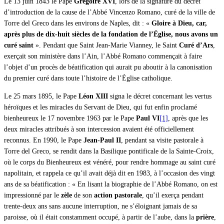
Le 13 juin 1843 le Pape
Grégoire XVI
, lors de la signature du décret
d’introduction de la cause de l’Abbé Vincenzo Romano, curé de la ville de
Torre del Greco dans les environs de Naples, dit : «
Gloire à Dieu, car,
après plus de dix-huit siècles de la fondation de l’Église, nous avons un
curé saint
». Pendant que Saint Jean-Marie Vianney, le Saint
Curé d’Ars
,
exerçait son ministère dans l’Ain, l’Abbé Romano commençait à faire
l’objet d’un procès de béatification qui aurait pu aboutir à la canonisation
du premier curé dans toute l’histoire de l’Église catholique.
Le 25 mars 1895, le Pape
Léon XIII
signa le décret concernant les vertus
héroïques et les miracles du Servant de Dieu, qui fut enfin proclamé
bienheureux le 17 novembre 1963 par le Pape
Paul VI
[1]
, après que les
deux miracles attribués à son intercession avaient été officiellement
reconnus. En 1990, le Pape
Jean-Paul II
, pendant sa visite pastorale à
Torre del Greco, se rendit dans la Basilique pontificale de la Sainte-Croix,
où le corps du Bienheureux est vénéré, pour rendre hommage au saint curé
napolitain, et rappela ce qu’il avait déjà dit en 1983, à l’occasion des vingt
ans de sa béatification : « En lisant la biographie de l’Abbé Romano, on est
impressionné par le
zèle
de son
action pastorale
, qu’il exerça pendant
trente-deux ans sans aucune interruption, ne s’éloignant jamais de sa
paroisse, où il était constamment occupé, à partir de l’aube, dans la
prière
,