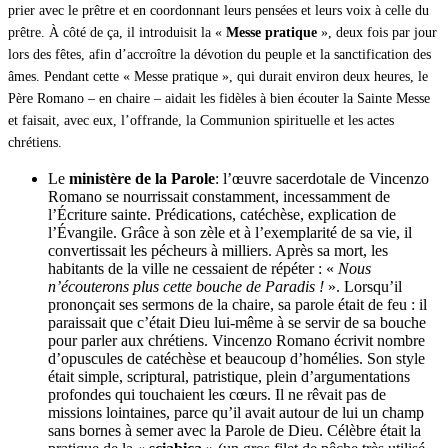
prier avec le prêtre et en coordonnant leurs pensées et leurs voix à celle du
prêtre. À côté de ça, il introduisit la «
Messe pratique
», deux fois par jour
lors des fêtes, afin d’accroître la dévotion du peuple et la sanctification des
âmes. Pendant cette « Messe pratique », qui durait environ deux heures, le
Père Romano – en chaire – aidait les fidèles à bien écouter la Sainte Messe
et faisait, avec eux, l’offrande, la Communion spirituelle et les actes
chrétiens.
Le
ministère de la Parole
: l’œuvre sacerdotale de Vincenzo
Romano se nourrissait constamment, incessamment de
l’Écriture sainte. Prédications, catéchèse, explication de
l’Évangile. Grâce à son zèle et à l’exemplarité de sa vie, il
convertissait les pécheurs à milliers. Après sa mort, les
habitants de la ville ne cessaient de répéter : «
Nous
n’écouterons plus cette bouche de Paradis !
». Lorsqu’il
prononçait ses sermons de la chaire, sa parole était de feu : il
paraissait que c’était Dieu lui-même à se servir de sa bouche
pour parler aux chrétiens. Vincenzo Romano écrivit nombre
d’opuscules de catéchèse et beaucoup d’homélies. Son style
était simple, scriptural, patristique, plein d’argumentations
profondes qui touchaient les cœurs. Il ne rêvait pas de
missions lointaines, parce qu’il avait autour de lui un champ
sans bornes à semer avec la Parole de Dieu. Célèbre était la