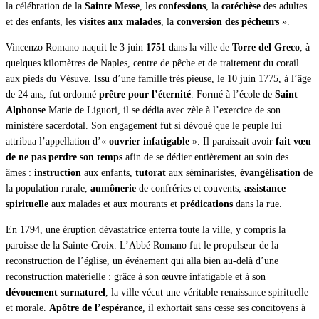
la célébration de la
Sainte Messe
, les
confessions
, la
catéchèse
des adultes
et des enfants, les
visites aux malades
, la
conversion des pécheurs
».
Vincenzo Romano naquit le 3 juin
1751
dans la ville de
Torre del Greco
, à
quelques kilomètres de Naples, centre de pêche et de traitement du corail
aux pieds du Vésuve. Issu d’une famille très pieuse, le 10 juin 1775, à l’âge
de 24 ans, fut ordonné
prêtre pour l’éternité
. Formé à l’école de
Saint
Alphonse
Marie de Liguori, il se dédia avec zèle à l’exercice de son
ministère sacerdotal. Son engagement fut si dévoué que le peuple lui
attribua l’appellation d’«
ouvrier infatigable
». Il paraissait avoir
fait vœu
de ne pas perdre son temps
afin de se dédier entièrement au soin des
âmes :
instruction
aux enfants,
tutorat
aux séminaristes,
évangélisation
de
la population rurale,
aumônerie
de confréries et couvents,
assistance
spirituelle
aux malades et aux mourants et
prédications
dans la rue.
En 1794, une éruption dévastatrice enterra toute la ville, y compris la
paroisse de la Sainte-Croix. L’Abbé Romano fut le propulseur de la
reconstruction de l’église, un événement qui alla bien au-delà d’une
reconstruction matérielle : grâce à son œuvre infatigable et à son
dévouement surnaturel
, la ville vécut une véritable renaissance spirituelle
et morale.
Apôtre de l’espérance
, il exhortait sans cesse ses concitoyens à