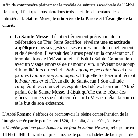
Afin de comprendre pleinement le modèle de sainteté sacerdotale de l’Abbé
Romano, il faut que nous abordions trois sujets fondamentaux de son
ministère : la
Sainte Messe
, le
ministère de la Parole
et l’
Évangile de la
charité
.
La
Sainte Messe
: il était extrêmement précis lors de la
célébration du Très-Saint Sacrifice, révélant une
exactitude
angélique
dans ses gestes et ses expressions de recueillement
et de dévotion. Il versait des larmes pendant la consécration, il
tremblait lors de l’élévation et il faisait la Sainte Communion
avec un visage embrasé de l’amour divin. Il révélait beaucoup
d’humilité lors du récit du
Nobis quoque peccatoribus
et des
paroles
Domine non sum dignus
. Et quelle foi lorsqu’il récitait
le
Pater noster
et l’Évangile de Saint-Jean ! Son attitude
conquérait les cœurs et les esprits des fidèles. Lorsque l’Abbé
parlait de la Sainte Messe, il disait qu’elle est le trésor des
grâces. Toute sa vie était centrée sur la Messe, c’était la source
et le but de son existence.
L’Abbé Romano s’efforça de promouvoir la pleine compréhension de la
liturgie sacrée par le peuple : en 1820, il publia, à cet effet, le livret
«
Manière pratique pour écouter avec fruit la Sainte Messe
», réimprimé en
1834 et 1848. Il avait compris la nécessité pour les fidèles de bien prier, de