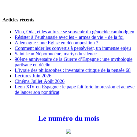
Articles récents
Vina, Oda, et les autres : se souvenir du génocide cambodgien
Résister à l’euthanasie avec les « armes de vie » de la foi
Allemagne : une Église en décomposition ?
Comment aider les convertis à persévérer, un immense enjeu
Saint Jean Népomucène, martyr du silence
90ème anniversaire de la Guerre d’Espagne : une mythologie
partisane en déclin
L’ivraie des philosophes : inventaire critique de la pensée 68
Lectures Juin 2026
Cinéma Juillet-Août 2026
Léon XIV en Espagne : le pape fait forte impression et achève
de lancer son pontificat
Le numéro du mois