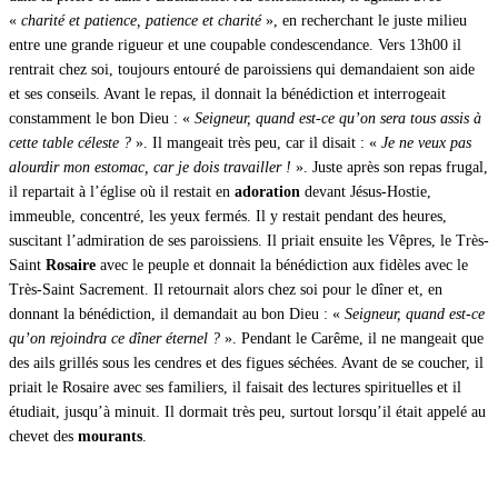
«
charité et patience, patience et charité
», en recherchant le juste milieu
entre une grande rigueur et une coupable condescendance. Vers 13h00 il
rentrait chez soi, toujours entouré de paroissiens qui demandaient son aide
et ses conseils. Avant le repas, il donnait la bénédiction et interrogeait
constamment le bon Dieu : «
Seigneur, quand est-ce qu’on sera tous assis à
cette table céleste ?
». Il mangeait très peu, car il disait : «
Je ne veux pas
alourdir mon estomac, car je dois travailler !
». Juste après son repas frugal,
il repartait à l’église où il restait en
adoration
devant Jésus-Hostie,
immeuble, concentré, les yeux fermés. Il y restait pendant des heures,
suscitant l’admiration de ses paroissiens. Il priait ensuite les Vêpres, le Très-
Saint
Rosaire
avec le peuple et donnait la bénédiction aux fidèles avec le
Très-Saint Sacrement. Il retournait alors chez soi pour le dîner et, en
donnant la bénédiction, il demandait au bon Dieu : «
Seigneur, quand est-ce
qu’on rejoindra ce dîner éternel ?
». Pendant le Carême, il ne mangeait que
des ails grillés sous les cendres et des figues séchées. Avant de se coucher, il
priait le Rosaire avec ses familiers, il faisait des lectures spirituelles et il
étudiait, jusqu’à minuit. Il dormait très peu, surtout lorsqu’il était appelé au
chevet des
mourants
.