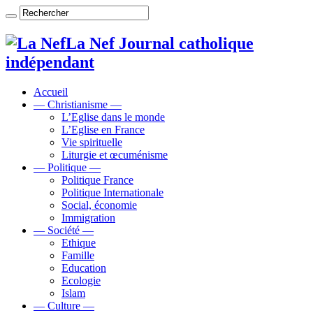
La Nef Journal catholique
indépendant
Accueil
— Christianisme —
L’Eglise dans le monde
L’Eglise en France
Vie spirituelle
Liturgie et œcuménisme
— Politique —
Politique France
Politique Internationale
Social, économie
Immigration
— Société —
Ethique
Famille
Education
Ecologie
Islam
— Culture —