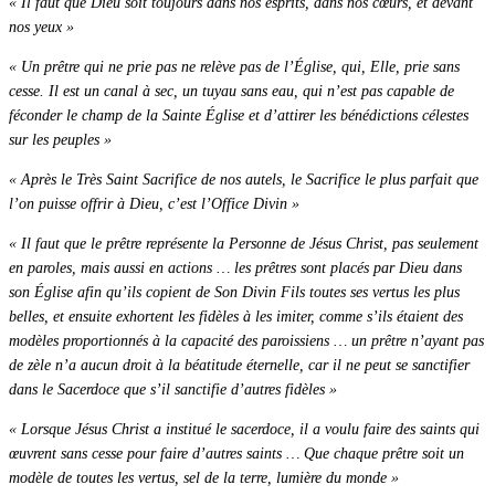
« Il faut que Dieu soit toujours dans nos esprits, dans nos cœurs, et devant
nos yeux »
« Un prêtre qui ne prie pas ne relève pas de l’Église, qui, Elle, prie sans
cesse. Il est un canal à sec, un tuyau sans eau, qui n’est pas capable de
féconder le champ de la Sainte Église et d’attirer les bénédictions célestes
sur les peuples »
« Après le Très Saint Sacrifice de nos autels, le Sacrifice le plus parfait que
l’on puisse offrir à Dieu, c’est l’Office Divin »
« Il faut que le prêtre représente la Personne de Jésus Christ, pas seulement
en paroles, mais aussi en actions … les prêtres sont placés par Dieu dans
son Église afin qu’ils copient de Son Divin Fils toutes ses vertus les plus
belles, et ensuite exhortent les fidèles à les imiter, comme s’ils étaient des
modèles proportionnés à la capacité des paroissiens … un prêtre n’ayant pas
de zèle n’a aucun droit à la béatitude éternelle, car il ne peut se sanctifier
dans le Sacerdoce que s’il sanctifie d’autres fidèles »
« Lorsque Jésus Christ a institué le sacerdoce, il a voulu faire des saints qui
œuvrent sans cesse pour faire d’autres saints … Que chaque prêtre soit un
modèle de toutes les vertus, sel de la terre, lumière du monde »