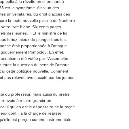
rop belle à la révolte en cherchant à
68 est le symptôme. Ainsi un des
ités universitaires, du droit d’accès des
ure la toute nouvelle piscine de Nanterre
lu votre livre blanc. Six cents pages
s des jeunes. » Et le ministre de lui
us feriez mieux de plonger trois fois
ponse était proportionnée à l’attaque
du gouvernement Pompidou. En effet,
traception a été votée par l’Assemblée
st toute la question du sens de l’amour
par cette politique nouvelle. Comment
it pas relevée avec acuité par les jeunes
orité du professeur, mais aussi du prêtre
renvoie à « faire grandir en
celui qui en est le dépositaire ne la reçoit
ux dont il a la charge de réaliser
orsqu’elle est perçue comme instrumentale,