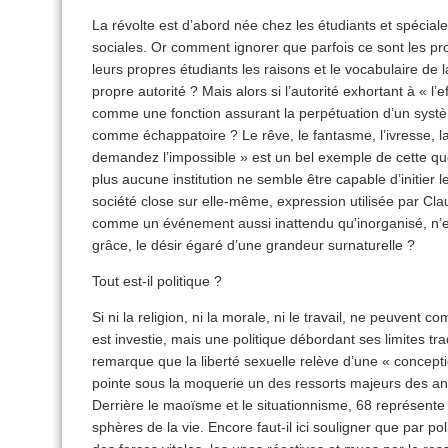
La révolte est d’abord née chez les étudiants et spéciale
sociales. Or comment ignorer que parfois ce sont les 
leurs propres étudiants les raisons et le vocabulaire de 
propre autorité ? Mais alors si l’autorité exhortant à « l’e
comme une fonction assurant la perpétuation d’un systèm
comme échappatoire ? Le rêve, le fantasme, l’ivresse, la
demandez l’impossible » est un bel exemple de cette qu
plus aucune institution ne semble être capable d’initier 
société close sur elle-même, expression utilisée par Clau
comme un événement aussi inattendu qu’inorganisé, n’es
grâce, le désir égaré d’une grandeur surnaturelle ?
Tout est-il politique ?
Si ni la religion, ni la morale, ni le travail, ne peuvent com
est investie, mais une politique débordant ses limites tr
remarque que la liberté sexuelle relève d’une « conceptio
pointe sous la moquerie un des ressorts majeurs des a
Derrière le maoïsme et le situationnisme, 68 représente 
sphères de la vie. Encore faut-il ici souligner que par pol