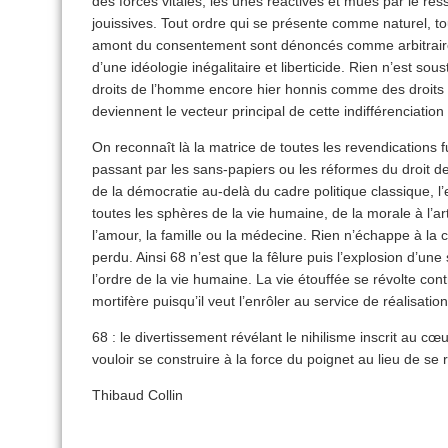
des forces vitales, les unes réactives et mues par le ress
jouissives. Tout ordre qui se présente comme naturel, t
amont du consentement sont dénoncés comme arbitraires
d’une idéologie inégalitaire et liberticide. Rien n’est sous
droits de l’homme encore hier honnis comme des droits 
deviennent le vecteur principal de cette indifférenciation e
On reconnaît là la matrice de toutes les revendications 
passant par les sans-papiers ou les réformes du droit de 
de la démocratie au-delà du cadre politique classique, l
toutes les sphères de la vie humaine, de la morale à l’art
l’amour, la famille ou la médecine. Rien n’échappe à la c
perdu. Ainsi 68 n’est que la fêlure puis l’explosion d’une
l’ordre de la vie humaine. La vie étouffée se révolte con
mortifère puisqu’il veut l’enrôler au service de réalisati
68 : le divertissement révélant le nihilisme inscrit au cœ
vouloir se construire à la force du poignet au lieu de se 
Thibaud Collin