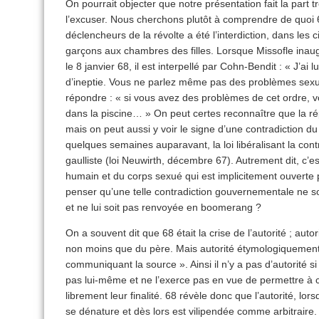
On pourrait objecter que notre présentation fait la part t
l’excuser. Nous cherchons plutôt à comprendre de quoi 
déclencheurs de la révolte a été l’interdiction, dans les c
garçons aux chambres des filles. Lorsque Missofle inaug
le 8 janvier 68, il est interpellé par Cohn-Bendit : « J’ai 
d’ineptie. Vous ne parlez même pas des problèmes sexuel
répondre : « si vous avez des problèmes de cet ordre, vo
dans la piscine… » On peut certes reconnaître que la ré
mais on peut aussi y voir le signe d’une contradiction 
quelques semaines auparavant, la loi libéralisant la con
gaulliste (loi Neuwirth, décembre 67). Autrement dit, c’e
humain et du corps sexué qui est implicitement ouverte 
penser qu’une telle contradiction gouvernementale ne so
et ne lui soit pas renvoyée en boomerang ?
On a souvent dit que 68 était la crise de l’autorité ; aut
non moins que du père. Mais autorité étymologiquement 
communiquant la source ». Ainsi il n’y a pas d’autorité si 
pas lui-même et ne l’exerce pas en vue de permettre à ce
librement leur finalité. 68 révèle donc que l’autorité, l
se dénature et dès lors est vilipendée comme arbitraire.