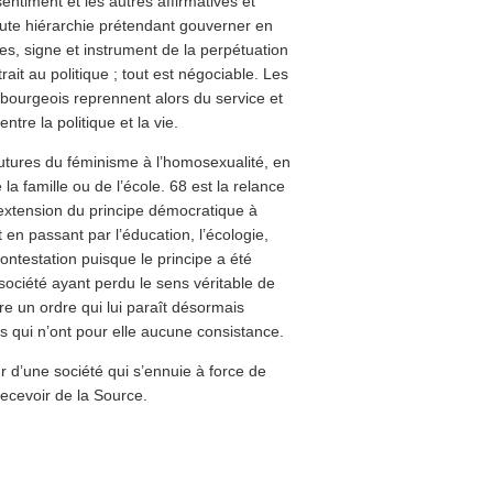
entiment et les autres affirmatives et
oute hiérarchie prétendant gouverner en
, signe et instrument de la perpétuation
trait au politique ; tout est négociable. Les
bourgeois reprennent alors du service et
ntre la politique et la vie.
futures du féminisme à l’homosexualité, en
la famille ou de l’école. 68 est la relance
’extension du principe démocratique à
 en passant par l’éducation, l’écologie,
ontestation puisque le principe a été
 société ayant perdu le sens véritable de
tre un ordre qui lui paraît désormais
ons qui n’ont pour elle aucune consistance.
ur d’une société qui s’ennuie à force de
recevoir de la Source.