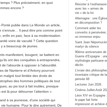
tre temps ? Plus précisément, en quoi
Résister à l’euthanasie
 sommes encore ?
avec les « armes de
vie » de la foi
Allemagne : une Église
en décomposition ?
n-Ponté publie dans Le Monde un article,
Comment aider les
e s’ennuie… Il peut être pris comme point
convertis à persévérer,
e, enfin en paix, face à sa modernisation.
un immense enjeu
anité voire de vacuité ? Cette question
Saint Jean Népomucèn
 il y a beaucoup de jeunes.
martyr du silence
90ème anniversaire de 
ants manifestent, bougent, se battent en
Guerre d’Espagne : un
n qu’ils ont des conquêtes à entreprendre,
mythologie partisane e
déclin
 de l’absurde à opposer à l’absurdité.
lles de Nanterre et d’Antony pourront
L’ivraie des philosophe
inventaire critique de la
 malgré tout limitée des droits de
pensée 68
strophes des hommes politiques de tout
Lectures Juin 2026
es, au pis tout à fait inutiles, presque
Cinéma Juillet-Août 20
est là pour détourner l’attention ».
Léon XIV en Espagne 
le pape fait forte
 grand à sa jeunesse, d’une société qui
impression et achève 
a vie humaine. Pour le dire autrement, De