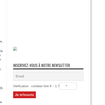
e,
la
e
n
INSCRIVEZ-VOUS À NOTRE NEWSLETTER
s :
Vérification : combien font 9 − 1 ?
26
:
de