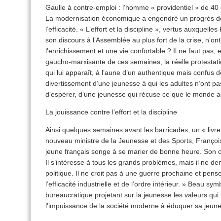
Gaulle à contre-emploi : l’homme « providentiel » de 40 o
La modernisation économique a engendré un progrès de l
l’efficacité. « L’effort et la discipline », vertus auxquell
son discours à l’Assemblée au plus fort de la crise, n’ont
l’enrichissement et une vie confortable ? Il ne faut pas, 
gaucho-marxisante de ces semaines, la réelle protestati
qui lui apparaît, à l’aune d’un authentique mais confus d
divertissement d’une jeunesse à qui les adultes n’ont p
d’espérer, d’une jeunesse qui récuse ce que le monde ad
La jouissance contre l’effort et la discipline
Ainsi quelques semaines avant les barricades, un « livre 
nouveau ministre de la Jeunesse et des Sports, François
jeune français songe à se marier de bonne heure. Son obj
Il s’intéresse à tous les grands problèmes, mais il ne de
politique. Il ne croit pas à une guerre prochaine et pens
l’efficacité industrielle et de l’ordre intérieur. » Beau s
bureaucratique projetant sur la jeunesse les valeurs qui 
l’impuissance de la société moderne à éduquer sa jeun