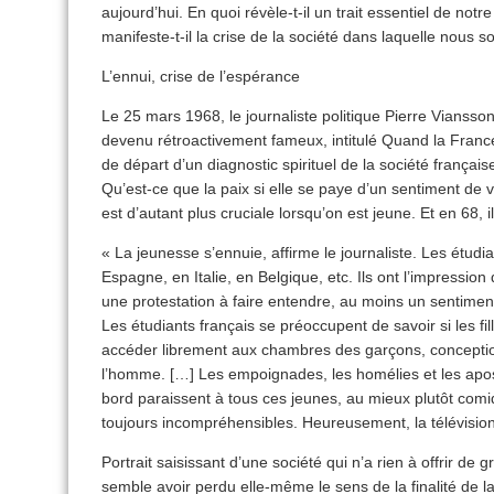
aujourd’hui. En quoi révèle-t-il un trait essentiel de no
manifeste-t-il la crise de la société dans laquelle nous
L’ennui, crise de l’espérance
Le 25 mars 1968, le journaliste politique Pierre Viansso
devenu rétroactivement fameux, intitulé Quand la Franc
de départ d’un diagnostic spirituel de la société français
Qu’est-ce que la paix si elle se paye d’un sentiment de v
est d’autant plus cruciale lorsqu’on est jeune. Et en 68,
« La jeunesse s’ennuie, affirme le journaliste. Les étudi
Espagne, en Italie, en Belgique, etc. Ils ont l’impressio
une protestation à faire entendre, au moins un sentiment
Les étudiants français se préoccupent de savoir si les fi
accéder librement aux chambres des garçons, conception
l’homme. […] Les empoignades, les homélies et les apo
bord paraissent à tous ces jeunes, au mieux plutôt comiqu
toujours incompréhensibles. Heureusement, la télévision 
Portrait saisissant d’une société qui n’a rien à offrir de
semble avoir perdu elle-même le sens de la finalité de l