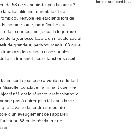
lancer son pontificat
u de 58 ne s’ennuie-t-il pas lui aussi ?
a rationalité instrumentale et de
es Pompidou renvoie les étudiants lors de
-ils, somme toute, pour finalité que
en effet, sous-estimer, sous la logorrhée
on de la jeunesse face à un modèle social
ésir de grandeur, petit-bourgeois. 68 ou le
as transmis des raisons assez nobles
ulte lui transmet pour étancher sa soif.
blanc sur la jeunesse » voulu par le tout
 Missofle, conclut en affirmant que « le
ectif n°1 est la réussite professionnelle.
mande pas à entrer plus tôt dans la vie
e que l’avenir dépendra surtout de
ymbole d’un aveuglement de l’appareil
l’animent. 68 ou le révélateur de
esse.