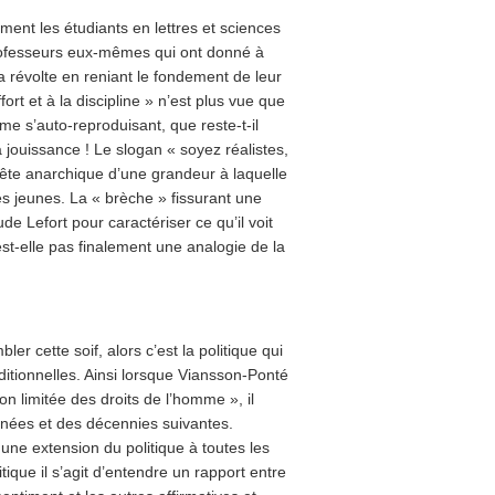
ment les étudiants en lettres et sciences
professeurs eux-mêmes qui ont donné à
la révolte en reniant le fondement de leur
ffort et à la discipline » n’est plus vue que
e s’auto-reproduisant, que reste-t-il
 jouissance ! Le slogan « soyez réalistes,
ête anarchique d’une grandeur à laquelle
les jeunes. La « brèche » fissurant une
de Lefort pour caractériser ce qu’il voit
t-elle pas finalement une analogie de la
bler cette soif, alors c’est la politique qui
aditionnelles. Ainsi lorsque Viansson-Ponté
n limitée des droits de l’homme », il
nnées et des décennies suivantes.
une extension du politique à toutes les
itique il s’agit d’entendre un rapport entre