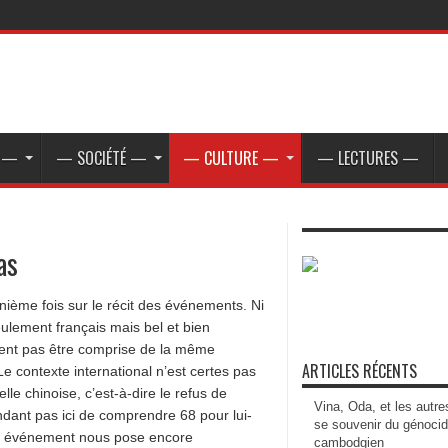
E —
— SOCIÉTÉ —
— CULTURE —
— LECTURES —
as
énième fois sur le récit des événements. Ni
ulement français mais bel et bien
ment pas être comprise de la même
ARTICLES RÉCENTS
e contexte international n’est certes pas
lle chinoise, c’est-à-dire le refus de
Vina, Oda, et les autre
pendant pas ici de comprendre 68 pour lui-
se souvenir du génoci
cet événement nous pose encore
cambodgien