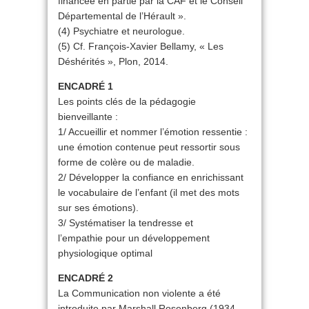
financée en partie par la CAF et le Conseil
Départemental de l’Hérault ».
(4) Psychiatre et neurologue.
(5) Cf. François-Xavier Bellamy, « Les
Déshérités », Plon, 2014.
ENCADRÉ 1
Les points clés de la pédagogie
bienveillante :
1/ Accueillir et nommer l’émotion ressentie :
une émotion contenue peut ressortir sous
forme de colère ou de maladie.
2/ Développer la confiance en enrichissant
le vocabulaire de l’enfant (il met des mots
sur ses émotions).
3/ Systématiser la tendresse et
l’empathie pour un développement
physiologique optimal
ENCADRÉ 2
La Communication non violente a été
introduite par Marshall Rosenberg (1934-