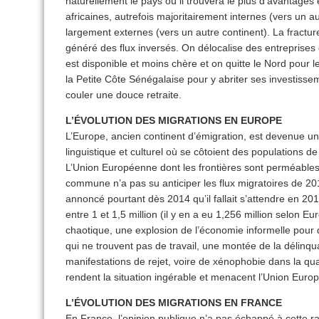
naturellement le pays où il trouvera le plus d’avantages 
africaines, autrefois majoritairement internes (vers un a
largement externes (vers un autre continent). La fractu
généré des flux inversés. On délocalise des entreprise
est disponible et moins chère et on quitte le Nord pour 
la Petite Côte Sénégalaise pour y abriter ses investisse
couler une douce retraite.
L’ÉVOLUTION DES MIGRATIONS EN EUROPE
L’Europe, ancien continent d’émigration, est devenue un
linguistique et culturel où se côtoient des populations d
L’Union Européenne dont les frontières sont perméables e
commune n’a pas su anticiper les flux migratoires de 2
annoncé pourtant dès 2014 qu’il fallait s’attendre en 2
entre 1 et 1,5 million (il y en a eu 1,256 million selon Eur
chaotique, une explosion de l’économie informelle pour
qui ne trouvent pas de travail, une montée de la délinq
manifestations de rejet, voire de xénophobie dans la qua
rendent la situation ingérable et menacent l’Union Euro
L’ÉVOLUTION DES MIGRATIONS EN FRANCE
En France, l’opinion publique n’a pas échappé à cette r