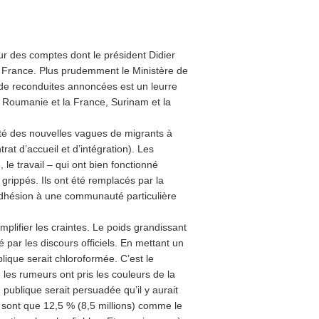
ur des comptes dont le président Didier
n France. Plus prudemment le Ministère de
e de reconduites annoncées est un leurre
la Roumanie et la France, Surinam et la
ité des nouvelles vagues de migrants à
rat d’accueil et d’intégration). Les
é, le travail – qui ont bien fonctionné
grippés. Ils ont été remplacés par la
l’adhésion à une communauté particulière
mplifier les craintes. Le poids grandissant
ar les discours officiels. En mettant un
blique serait chloroformée. C’est le
e les rumeurs ont pris les couleurs de la
publique serait persuadée qu’il y aurait
sont que 12,5 % (8,5 millions) comme le