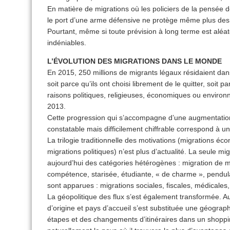
En matière de migrations où les policiers de la pensée 
le port d’une arme défensive ne protège même plus des 
Pourtant, même si toute prévision à long terme est aléatoi
indéniables.
L’ÉVOLUTION DES MIGRATIONS DANS LE MONDE
En 2015, 250 millions de migrants légaux résidaient dans
soit parce qu’ils ont choisi librement de le quitter, soit pa
raisons politiques, religieuses, économiques ou environn
2013.
Cette progression qui s’accompagne d’une augmentation 
constatable mais difficilement chiffrable correspond à un
La trilogie traditionnelle des motivations (migrations éc
migrations politiques) n’est plus d’actualité. La seule
aujourd’hui des catégories hétérogènes : migration de 
compétence, starisée, étudiante, « de charme », pendu
sont apparues : migrations sociales, fiscales, médicale
La géopolitique des flux s’est également transformée. Au
d’origine et pays d’accueil s’est substituée une géogra
étapes et des changements d’itinéraires dans un shoppi