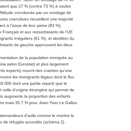
aient que 27 % (contre 73 %) à vouloir
 Attitude corroborée par un sondage de
res coercitives recueillent une majorité
rs à l’issue de leur peine (83 %),
x Français et aux ressortissants de l’UE
grants irréguliers (61 %), et abolition du
thisants de gauche approuvent les deux
augmentation de la population immigrée au
aine selon Eurostat) et plus largement
nts experts) nourrit des craintes qu’une
moins les immigrants légaux dont le flux
0 000 dont une partie repart) que le
et celle d’origine étrangère qui permet de
is augmente la proportion des enfants
ions mais 35,7 % pour Jean-Yves Le Gallou
es demandeurs d’asile comme le montre le
s de réfugiés accordés (schéma 2).