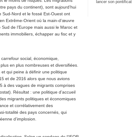
et le moins de risques. Les migrations
lancer son pontificat
utre pays du continent), sont aujourd’hui
re Sud-Nord et le fossé Est-Ouest ont
s en Extrême-Orient où la main-d’œuvre
le Sud de l’Europe mais aussi le Maroc et
ments immobiliers, échapper au fisc et y
 carrefour social, économique,
e plus en plus nombreuses et diversifiées.
t qui peine à définir une politique
015 et de 2016 alors que nous avions
015 à des vagues de migrants comprises
ostat). Résultat : une politique d’accueil
 des migrants politiques et économiques
uance et corrélativement des
si-totalité des pays concernés, qui
péenne d’implosion.
adicalisation. Selon un sondage de l’IFOP