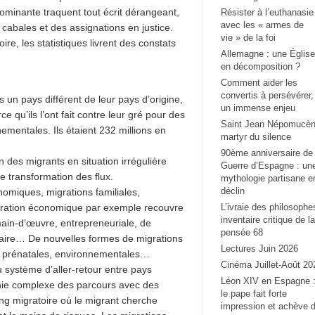
dominante traquent tout écrit dérangeant,
Résister à l’euthanasie
avec les « armes de
cabales et des assignations en justice.
vie » de la foi
re, les statistiques livrent des constats
Allemagne : une Église
en décomposition ?
Comment aider les
convertis à persévérer,
 un pays différent de leur pays d’origine,
un immense enjeu
rce qu’ils l’ont fait contre leur gré pour des
Saint Jean Népomucèn
ementales. Ils étaient 232 millions en
martyr du silence
90ème anniversaire de 
des migrants en situation irrégulière
Guerre d’Espagne : un
e transformation des flux.
mythologie partisane e
déclin
onomiques, migrations familiales,
 migration économique par exemple recouvre
L’ivraie des philosophe
inventaire critique de la
main-d’œuvre, entrepreneuriale, de
pensée 68
laire… De nouvelles formes de migrations
Lectures Juin 2026
s, prénatales, environnementales…
Cinéma Juillet-Août 20
 système d’aller-retour entre pays
Léon XIV en Espagne 
phie complexe des parcours avec des
le pape fait forte
ng migratoire où le migrant cherche
impression et achève 