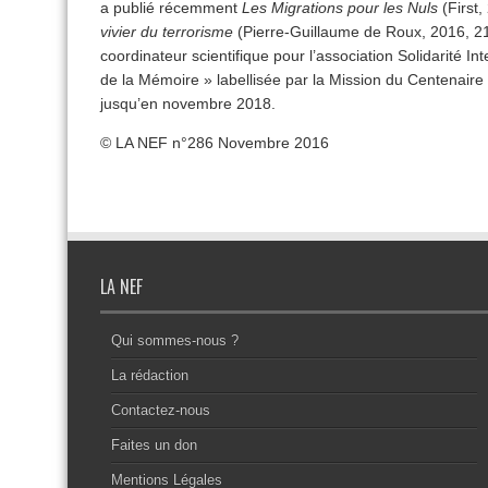
a publié récemment
Les Migrations pour les Nuls
(First,
vivier du terrorisme
(Pierre-Guillaume de Roux, 2016, 216
coordinateur scientifique pour l’association Solidarité I
de la Mémoire » labellisée par la Mission du Centenair
jusqu’en novembre 2018.
© LA NEF n°286 Novembre 2016
LA NEF
Qui sommes-nous ?
La rédaction
Contactez-nous
Faites un don
Mentions Légales