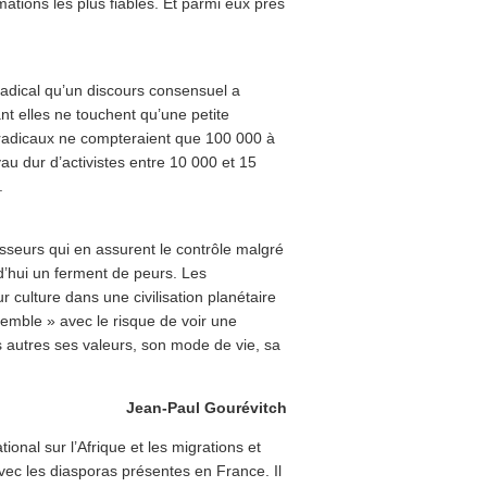
ations les plus fiables. Et parmi eux près
radical qu’un discours consensuel a
t elles ne touchent qu’une petite
radicaux ne compteraient que 100 000 à
au dur d’activistes entre 10 000 et 15
.
seurs qui en assurent le contrôle malgré
rd’hui un ferment de peurs. Les
r culture dans une civilisation planétaire
nsemble » avec le risque de voir une
 autres ses valeurs, son mode de vie, sa
Jean-Paul Gourévitch
onal sur l’Afrique et les migrations et
avec les diasporas présentes en France. Il