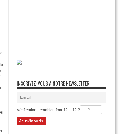
e,
la
e
n
INSCRIVEZ-VOUS À NOTRE NEWSLETTER
s :
Vérification : combien font 12 + 12 ?
26
:
de