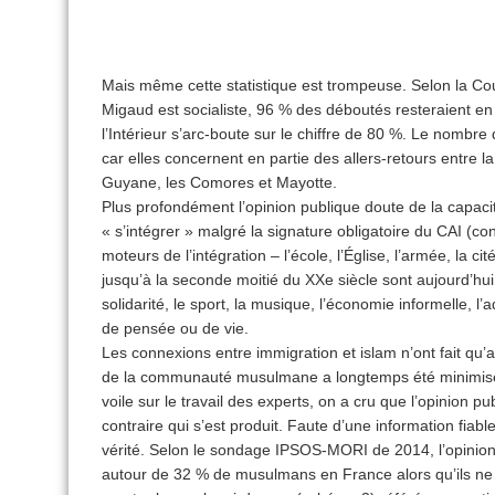
Mais même cette statistique est trompeuse. Selon la Co
Migaud est socialiste, 96 % des déboutés resteraient e
l’Intérieur s’arc-boute sur le chiffre de 80 %. Le nombr
car elles con­cernent en partie des allers-retours entre 
Guyane, les Comores et Mayotte.
Plus profondément l’opinion publique doute de la capac
« s’intégrer » malgré la signature obligatoire du CAI (cont
moteurs de l’intégration – l’école, l’Église, l’armée, la cit
jusqu’à la seconde moitié du XXe siècle sont aujourd’hui 
solidarité, le sport, la musique, l’économie informelle, 
de pensée ou de vie.
Les connexions entre immigration et islam n’ont fait qu’a
de la communauté musulmane a longtemps été minimisé p
voile sur le travail des experts, on a cru que l’opinion pu
contraire qui s’est produit. Faute d’une information fiabl
vérité. Selon le sondage IPSOS-MORI de 2014, l’opinion 
autour de 32 % de musulmans en France alors qu’ils ne 