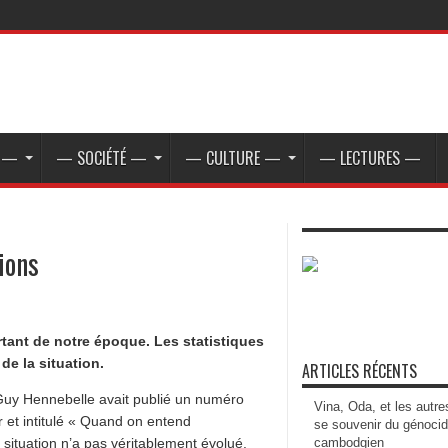
E —
— SOCIÉTÉ —
— CULTURE —
— LECTURES —
ions
ant de notre époque. Les statistiques
de la situation.
ARTICLES RÉCENTS
 Guy Hennebelle avait publié un numéro
Vina, Oda, et les autre
et intitulé « Quand on entend
se souvenir du génoci
a situation n’a pas véritablement évolué.
cambodgien