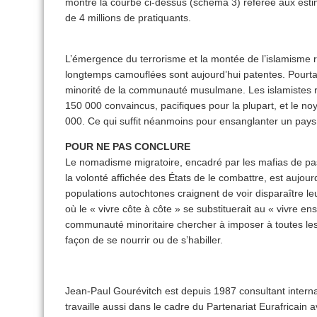
montre la courbe ci-dessus (schéma 3) référée aux estim
de 4 millions de pratiquants.
L’émergence du terrorisme et la montée de l’islamisme 
longtemps camouflées sont aujourd’hui patentes. Pourtan
minorité de la communauté musulmane. Les islamistes 
150 000 convaincus, pacifiques pour la plupart, et le noy
000. Ce qui suffit néanmoins pour ensanglanter un pays
POUR NE PAS CONCLURE
Le nomadisme migratoire, encadré par les mafias de pas
la volonté affichée des États de le combattre, est aujou
populations autochtones craignent de voir disparaître leu
où le « vivre côte à côte » se substituerait au « vivre e
communauté minoritaire chercher à imposer à toutes les
façon de se nourrir ou de s’habiller.
Jean-Paul Gourévitch est depuis 1987 consultant internati
travaille aussi dans le cadre du Partenariat Eurafricain 