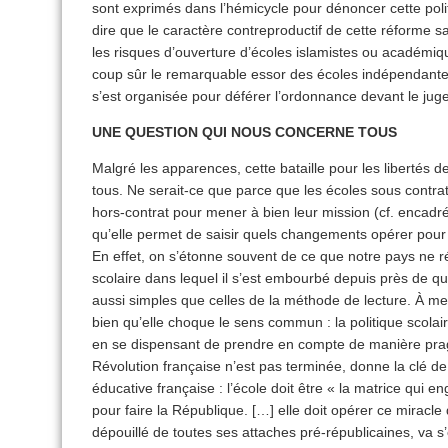
sont exprimés dans l’hémicycle pour dénoncer cette polit
dire que le caractère contreproductif de cette réforme s
les risques d’ouverture d’écoles islamistes ou académiq
coup sûr le remarquable essor des écoles indépendantes
s’est organisée pour déférer l’ordonnance devant le jug
UNE QUESTION QUI NOUS CONCERNE TOUS
Malgré les apparences, cette bataille pour les libertés d
tous. Ne serait-ce que parce que les écoles sous contrat
hors-contrat pour mener à bien leur mission (cf. encadré
qu’elle permet de saisir quels changements opérer pour 
En effet, on s’étonne souvent de ce que notre pays ne 
scolaire dans lequel il s’est embourbé depuis près de q
aussi simples que celles de la méthode de lecture. À me
bien qu’elle choque le sens commun : la politique scolai
en se dispensant de prendre en compte de manière pragm
Révolution française n’est pas terminée, donne la clé de
éducative française : l’école doit être « la matrice qu
pour faire la République. […] elle doit opérer ce miracle
dépouillé de toutes ses attaches pré-républicaines, va s’