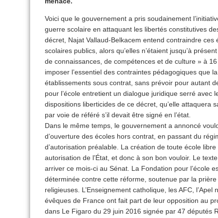
menacé.
Voici que le gouvernement a pris soudainement l’initiativ
guerre scolaire en attaquant les libertés constitutives d
décret, Najat Vallaud-Belkacem entend contraindre ces
scolaires publics, alors qu’elles n’étaient jusqu’à prés
de connaissances, de compétences et de culture » à 16
imposer l’essentiel des contraintes pédagogiques que la 
établissements sous contrat, sans prévoir pour autant 
pour l’école entretient un dialogue juridique serré avec 
dispositions liberticides de ce décret, qu’elle attaquera s
par voie de référé s’il devait être signé en l’état.
Dans le même temps, le gouvernement a annoncé vouloi
d’ouverture des écoles hors contrat, en passant du régi
d’autorisation préalable. La création de toute école lib
autorisation de l’État, et donc à son bon vouloir. Le tex
arriver ce mois-ci au Sénat. La Fondation pour l’école es
déterminée contre cette réforme, soutenue par la priè
religieuses. L’Enseignement catholique, les AFC, l’Apel
évêques de France ont fait part de leur opposition au pr
dans Le Figaro du 29 juin 2016 signée par 47 députés