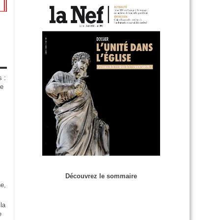
s :
de
Découvrez le sommaire
e,
la
e