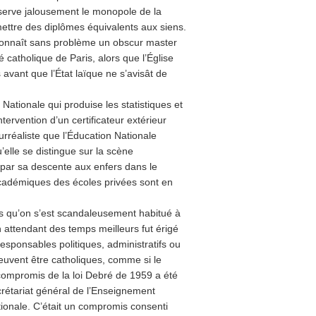
onserve jalousement le monopole de la
émettre des diplômes équivalents aux siens.
econnaît sans problème un obscur master
é catholique de Paris, alors que l’Église
 avant que l’État laïque ne s’avisât de
 Nationale qui produise les statistiques et
ervention d’un certificateur extérieur
surréaliste que l’Éducation Nationale
’elle se distingue sur la scène
e par sa descente aux enfers dans le
académiques des écoles privées sont en
ves qu’on s’est scandaleusement habitué à
en attendant des temps meilleurs fut érigé
responsables politiques, administratifs ou
peuvent être catholiques, comme si le
e compromis de la loi Debré de 1959 a été
rétariat général de l’Enseignement
tionale. C’était un compromis consenti