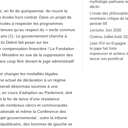
mythologie partisane e
déclin
e, en fin de quinquennat, de rouvrir la
L’ivraie des philosophe
es écoles hors contrat. Dans un projet de
inventaire critique de la
 écoles à respecter les programmes
pensée 68
ent tenues qu’au respect du « socle commun
Lectures Juin 2026
 ans (1). Le gouvernement cherche à
Cinéma Juillet-Août 20
loi Debré fait peser sur les
Léon XIV en Espagne 
le pape fait forte
de compensation financière ! La Fondation
impression et achève 
le Ministère en vue de la suppression des
lancer son pontificat
ans coup férir devant le juge administratif
r changer les modalités légales
me actuel de déclaration à un régime
re serait désormais soumise à une
te, en cours d’adoption au Parlement, doit
t le fer de lance d’une résistance
re de nombreux clercs et communautés
 nationale et même la Conférence des
ojet gouvernemental ; outre la tribune
 Républicains, des hommes de gauche se