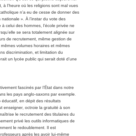
, à l’heure où les religions sont mal vues
 catholique n’a eu de cesse de donner des
 nationale ». À l’instar du vote des
ue à celui des hommes, l’école privée ne
qu’elle se sera totalement alignée sur
cours de recrutement, même gestion de
s, mêmes volumes horaires et mêmes
s discrimination, et limitation du
it un lycée public qui serait doté d’une
tivement fascinés par l’État dans notre
dans les pays anglo-saxons par exemple.
éducatif, en dépit des résultats
ut enseigner, octroie la gratuité à son
maîtrise le recrutement des titulaires du
ement privé les outils informatiques de
emment le redoublement. Il est
s professeurs après les avoir lui-même