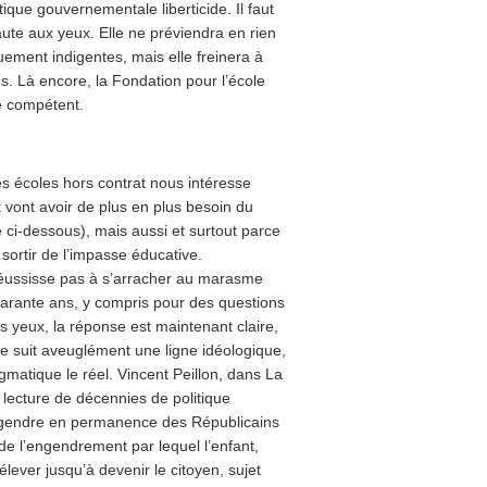
ique gouvernementale liberticide. Il faut
aute aux yeux. Elle ne préviendra en rien
uement indigentes, mais elle freinera à
. Là encore, la Fondation pour l’école
e compétent.
es écoles hors contrat nous intéresse
 vont avoir de plus en plus besoin du
 ci-dessous), mais aussi et surtout parce
sortir de l’impasse éducative.
réussisse pas à s’arracher au marasme
uarante ans, y compris pour des questions
s yeux, la réponse est maintenant claire,
re suit aveuglément une ligne idéologique,
atique le réel. Vincent Peillon, dans La
 lecture de décennies de politique
i engendre en permanence des Républicains
 de l’engendrement par lequel l’enfant,
élever jusqu’à devenir le citoyen, sujet