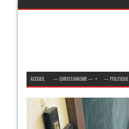
ACCUEIL
— CHRISTIANISME —
— POLITIQU