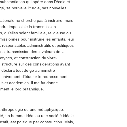
ubstantiation qui opère dans l’école et
gé, sa nouvelle liturgie, ses nouvelles
tionale ne cherche pas à instruire, mais
endre impossible la transmission
 qu’elles soient familiale, religieuse ou
missionnés pour instruire les enfants, leur
s responsables administratifs et politiques
les, transmission des « valeurs de la
otypes, et construction du vivre-
t structuré sur des considérations avant
e déclara tout de go au ministre
it naïvement d’étudier le redressement
ols et academies. Il me fut donné
ment le lord britannique.
 anthropologie ou une métaphysique.
té, un homme idéal ou une société idéale
atif, est politique par construction. Mais,