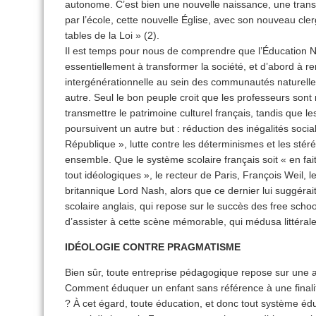
autonome. C’est bien une nouvelle naissance, une transs
par l’école, cette nouvelle Église, avec son nouveau cler
tables de la Loi » (2).
Il est temps pour nous de comprendre que l’Éducation Na
essentiellement à transformer la société, et d’abord à r
intergénérationnelle au sein des communautés naturelles,
autre. Seul le bon peuple croit que les professeurs sont 
transmettre le patrimoine culturel français, tandis que le
poursuivent un autre but : réduction des inégalités socia
République », lutte contre les déterminismes et les stéré
ensemble. Que le système scolaire français soit « en fai
tout idéologiques », le recteur de Paris, François Weil, l
britannique Lord Nash, alors que ce dernier lui suggéra
scolaire anglais, qui repose sur le succès des free scho
d’assister à cette scène mémorable, qui médusa littérale
IDÉOLOGIE CONTRE PRAGMATISME
Bien sûr, toute entreprise pédagogique repose sur une
Comment éduquer un enfant sans référence à une finali
? À cet égard, toute éducation, et donc tout système éduc