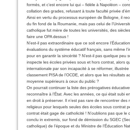
formés, et c’est encore lui qui – fidèle à Napoléon – c
collation des grades, refusant à toute faculté privée d’
Ainsi en vertu du processus européen de Bologne, il r
du fin fond de la Roumanie, mais pas celui de l’Universit
catholique fut mère de toutes les universités, des siècles
faire une OPA dessus !
N’est-il pas extraordinaire que ce soit encore l’Éducation
évaluations du système éducatif français, sans même l’int
pour en garantir la sincérité ? N’est-il pas quelque peu 
inspecte les écoles privées sous et hors contrat, alors qu
internationale par son incapacité à se réformer, illustré
classement PISA de l’OCDE, et alors que les résultats 
moyenne supérieurs à ceux du public ?
On pourrait continuer la liste des prérogatives éducati
reconnaître à l’État. Avec les années, ce qui était subi 
en droit à préserver. Il n’est pas rare de rencontrer des 
religieux pour lesquels seules des écoles sous contrat 
contrat était gage de catholicité ! N’oublions pas que l
conclu in extremis, sur fond de démission du SGEC (Sec
catholique) de l’époque et du Ministre de l’Éducation Na