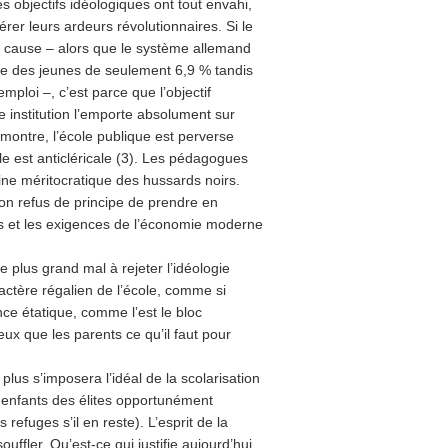
es objectifs idéologiques ont tout envahi,
er leurs ardeurs révolutionnaires. Si le
en cause – alors que le système allemand
age des jeunes de seulement 6,9 % tandis
ploi –, c’est parce que l’objectif
 institution l’emporte absolument sur
ontre, l’école publique est perverse
e est anticléricale (3). Les pédagogues
caine méritocratique des hussards noirs.
son refus de principe de prendre en
es et les exigences de l’économie moderne
e plus grand mal à rejeter l’idéologie
actère régalien de l’école, comme si
nce étatique, comme l’est le bloc
eux que les parents ce qu’il faut pour
 plus s’imposera l’idéal de la scolarisation
 enfants des élites opportunément
refuges s’il en reste). L’esprit de la
ffler. Qu’est-ce qui justifie aujourd’hui