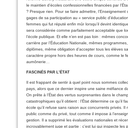
le maintien d’écoles confessionnelles financées par l’État
? Presque rien. Pour se faire admettre, l’Enseignement
gages de sa participation au « service public d’éducation
femmes qui fut réputé enfin mûr lorsqu’il devint identiq
sera considérée comme parfaitement acceptable que lors
l’école publique. Et elle n’en est pas loin : mêmes con
carrière par l’Éducation Nationale, mêmes programme
diplômes, même obligation d’accepter tous les élèves san
caractère propre hors des heures de cours, comme le fera
aumônerie…
FASCINÉS PAR L’ÉTAT
Il est frappant de sentir à quel point nous sommes collec
pays, alors que ce dernier inspire une saine méfiance 
On prête à l’État des vertus surprenantes dans le champ 
catastrophiques qu’il obtient : l’État détermine ce qu’il fa
école qu’il refuse sans raison aux concurrents privés. Il 
public comme du privé, tout comme il impose à l’enseign
gestion. Il a supprimé les évaluations nationales et réc
incroyablement juge et partie : c’est lui qui inspecte le