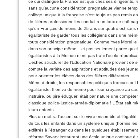
ce qui distingue la France est que chez ses dirigeants, l
sans qu’aucune considération pragmatique vienne tempér
collège unique à la française n’est toujours pas remis 
de filières professionnelles conduit à un taux de chôm
qu’un Français de moins de 25 ans sur quatre est sans em
égalitariste de garder tous les collégiens dans une même
toute considération pragmatique. Comme Yves Morel le m
dans son principe même – et pas seulement parce qu’ell
égalitaristes à la Meirieu n’ont pas trahi l’école républi
L’échec structurel de l’Éducation Nationale provient de 
compte la variété des aspirations et aptitudes des jeun
pour orienter les élèves dans des filières différentes.
Même à droite, les responsables politiques français ont l
égalitariste. Il en va de même pour leur croyance au car
instruire, ou pire éduquer, était par nature une compéte
classique police-justice-armée-diplomatie ! L’État sait mi
leurs enfants.
Plus on mettra l’accent sur le vivre ensemble et l’égalité,
de tous les enfants dans un système unique (hormis les
exfiltrés à l’étranger ou dans les quelques établissements 
réforme Savary instaurant une école unique continue à sou