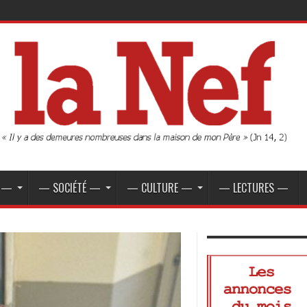
E —
— SOCIÉTÉ —
— CULTURE —
— LECTURES —