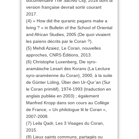
documentaire The Sacred City, 2016 dont la
version française devrait sortir courant
2017.
(4) « How did the quranic pagans make a
living ? » in Bulletin of the School of Oriental
and African Studies, 2005 (De quoi vivaient
les païens décrits par le Coran ?).
(5) Mehdi Azaiez, Le Coran, nouvelles
approches, CNRS Éditions, 2013.
(6) Christophe Luxenberg, Die syro-
aramäische Lesart des Korans (La Lecture
syro-araméenne du Coran), 2000, à la suite
de Günter Lüling, Über den Ur-Qur’an (Sur
le Coran primitif), 1974-1993 (traduction en
anglais publiée en 2003) ; également
Manfred Kropp dans son cours au Collège
de France, « Un philologue lit le Coran »,
2007-2008.
(7) Leila Qadr, Les 3 Visages du Coran,
2015.
(8) Lieux saints communs, partagés ou