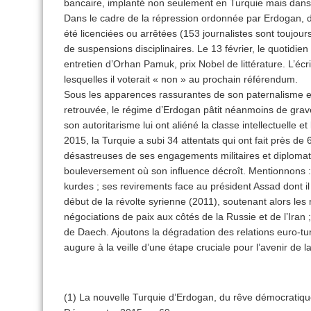
bancaire, implanté non seulement en Turquie mais dans
Dans le cadre de la répression ordonnée par Erdogan, d
été licenciées ou arrêtées (153 journalistes sont toujours
de suspensions disciplinaires. Le 13 février, le quotidien
entretien d’Orhan Pamuk, prix Nobel de littérature. L’écr
lesquelles il voterait « non » au prochain référendum.
Sous les apparences rassurantes de son paternalisme et
retrouvée, le régime d’Erdogan pâtit néanmoins de graves
son autoritarisme lui ont aliéné la classe intellectuelle 
2015, la Turquie a subi 34 attentats qui ont fait près d
désastreuses de ses engagements militaires et diploma
bouleversement où son influence décroît. Mentionnons 
kurdes ; ses revirements face au président Assad dont il
début de la révolte syrienne (2011), soutenant alors les 
négociations de paix aux côtés de la Russie et de l’Iran 
de Daech. Ajoutons la dégradation des relations euro-tu
augure à la veille d’une étape cruciale pour l’avenir de 
(1) La nouvelle Turquie d’Erdogan, du rêve démocratique 