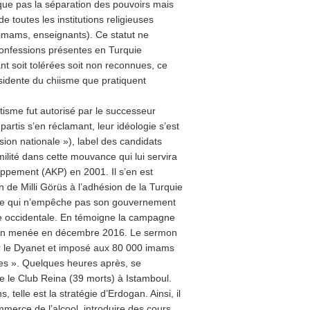
plique pas la séparation des pouvoirs mais
e toutes les institutions religieuses
imams, enseignants). Ce statut ne
confessions présentes en Turquie
nt soit tolérées soit non reconnues, ce
issidente du chiisme que pratiquent
rtisme fut autorisé par le successeur
partis s’en réclamant, leur idéologie s’est
ision nationale »), label des candidats
lité dans cette mouvance qui lui servira
loppement (AKP) en 2001. Il s’en est
de Milli Görüs à l’adhésion de la Turquie
 Ce qui n’empêche pas son gouvernement
ce occidentale. En témoigne la campagne
el An menée en décembre 2016. Le sermon
 le Dyanet et imposé aux 80 000 imams
es ». Quelques heures après, se
tre le Club Reina (39 morts) à Istamboul.
, telle est la stratégie d’Erdogan. Ainsi, il
mmerce de l’alcool, introduire des cours