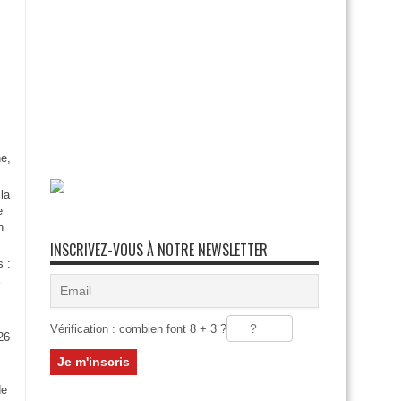
e,
la
e
n
INSCRIVEZ-VOUS À NOTRE NEWSLETTER
s :
Vérification : combien font 8 + 3 ?
26
:
de