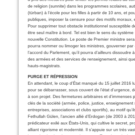
de religion (sunnite) dans les programmes scolaires, auto
(türban) à l’école pour les filles à partir de 10 ans, et p
publiques, imposer la censure pour des motifs moraux, e
Pour supprimer tout obstacle institutionnel susceptible 
être seul maître à bord. Tel est bien le sens du système
nouvelle Constitution. Le poste de Premier ministre sera 
pourra nommer ou limoger les ministres, gouverner par d
l’accord du Parlement, qu’il pourra d’ailleurs dissoudre
des armées et des services de renseignement, ainsi que 
hauts-magistrats.
PURGE ET RÉPRESSION
En attendant, le coup d’État manqué du 15 juillet 2016 l
pour se débarrasser, sous couvert de l’état d’urgence, 
à son projet. Des fermetures arbitraires et d’immenses 
clés de la société (armée, police, justice, enseignement 
entreprises, associations et clubs sportifs), au motif qu’il
Fethullah Gülen, l’ancien allié d’Erdogan (de 2003 à 2010
prédicateur exilé aux États-Unis, qui cultive le secret, pr
alliant rigorisme et modernité. Il s’appuie sur un très va