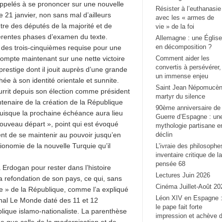
appelés à se prononcer sur une nouvelle
Résister à l’euthanasie
e 21 janvier, non sans mal d’ailleurs
avec les « armes de
re des députés de la majorité et de
vie » de la foi
fférentes phases d’examen du texte.
Allemagne : une Église
en décomposition ?
é des trois-cinquièmes requise pour une
 compte maintenant sur une nette victoire
Comment aider les
convertis à persévérer,
restige dont il jouit auprès d’une grande
un immense enjeu
hée à son identité orientale et sunnite.
Saint Jean Népomucèn
ourrit depuis son élection comme président
martyr du silence
tenaire de la création de la République
90ème anniversaire de 
puisque la prochaine échéance aura lieu
Guerre d’Espagne : un
 nouveau départ », point qui est évoqué
mythologie partisane e
ent de se maintenir au pouvoir jusqu’en
déclin
ionomie de la nouvelle Turquie qu’il
L’ivraie des philosophe
inventaire critique de la
pensée 68
Erdogan pour rester dans l’histoire
Lectures Juin 2026
a refondation de son pays, ce qui, sans
Cinéma Juillet-Août 20
re » de la République, comme l’a expliqué
Léon XIV en Espagne 
urnal Le Monde daté des 11 et 12
le pape fait forte
lique islamo-nationaliste. La parenthèse
impression et achève 