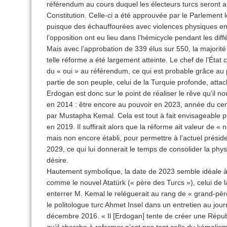
référendum au cours duquel les électeurs turcs seront 
Constitution. Celle-ci a été approuvée par le Parlement l
puisque des échauffourées avec violences physiques ent
l’opposition ont eu lieu dans l’hémicycle pendant les di
Mais avec l’approbation de 339 élus sur 550, la majorit
telle réforme a été largement atteinte. Le chef de l’État
du « oui » au référendum, ce qui est probable grâce au p
partie de son peuple, celui de la Turquie profonde, attac
Erdogan est donc sur le point de réaliser le rêve qu’il n
en 2014 : être encore au pouvoir en 2023, année du cen
par Mustapha Kemal. Cela est tout à fait envisageable 
en 2019. Il suffirait alors que la réforme ait valeur de «
mais non encore établi, pour permettre à l’actuel présid
2029, ce qui lui donnerait le temps de consolider la phys
désire.
Hautement symbolique, la date de 2023 semble idéale à 
comme le nouvel Atatürk (« père des Turcs »), celui de l
enterrer M. Kemal le reléguerait au rang de « grand-pè
le politologue turc Ahmet Insel dans un entretien au jo
décembre 2016. « Il [Erdogan] tente de créer une Répub