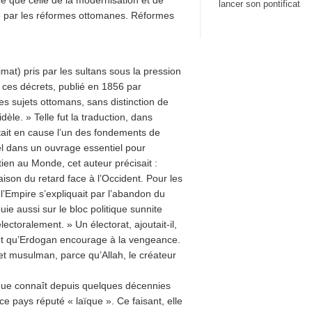
me que celle de la modernisation et de
lancer son pontificat
cle par les réformes ottomanes. Réformes
zimat) pris par les sultans sous la pression
de ces décrets, publié en 1856 par
 les sujets ottomans, sans distinction de
fidèle. » Telle fut la traduction, dans
tait en cause l’un des fondements de
el dans un ouvrage essentiel pour
ien au Monde, cet auteur précisait :
aison du retard face à l’Occident. Pour les
l’Empire s’expliquait par l’abandon du
uie aussi sur le bloc politique sunnite
ectoralement. » Un électorat, ajoutait-il,
, et qu’Erdogan encourage à la vengeance.
e et musulman, parce qu’Allah, le créateur
ue connaît depuis quelques décennies
e pays réputé « laïque ». Ce faisant, elle