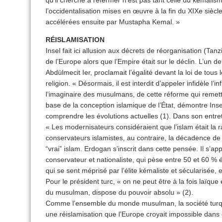
qu’il cherche à refermer n’est pas tant celle du kémalis
l’occidentalisation mises en œuvre à la fin du XIXe siè
accélérées ensuite par Mustapha Kemal. »
RÉISLAMISATION
Insel fait ici allusion aux décrets de réorganisation (Tan
de l’Europe alors que l’Empire était sur le déclin. L’un 
Abdülmecit Ier, proclamait l’égalité devant la loi de tous
religion. « Désormais, il est interdit d’appeler infidèle l’in
l’imaginaire des musulmans, de cette réforme qui remet
base de la conception islamique de l’État, démontre Ins
comprendre les évolutions actuelles (1). Dans son entret
« Les modernisateurs considéraient que l’islam était la r
conservateurs islamistes, au contraire, la décadence de 
“vrai” islam. Erdogan s’inscrit dans cette pensée. Il s’app
conservateur et nationaliste, qui pèse entre 50 et 60 % él
qui se sent méprisé par l’élite kémaliste et sécularisée
Pour le président turc, « on ne peut être à la fois laïqu
du musulman, dispose du pouvoir absolu » (2).
Comme l’ensemble du monde musulman, la société turq
une réislamisation que l’Europe croyait impossible dans c