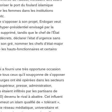
riser le port du foulard islamique
our les femmes dans les institutions
tc.
de s’opposer à son projet, Erdogan veut
 hyper-présidentiel envisagé par la
supprimé, tandis que le chef de l’État
écrets, déclarer l’état d’urgence sans
 à son gré, nommer les chefs d’état-major
les hauts-fonctionnaires et certains
ui a fourni une très opportune occasion
de tous ceux qu’il soupçonne de s’opposer
purges ont été opérées dans les secteurs
supérieur, presse, administration,
s étaient infiltrés par les partisans de
) devenu le rival à abattre. Cet influent
omeut un islam qualifié de « tolérant »,
ste réseau médiatique, universitaire et