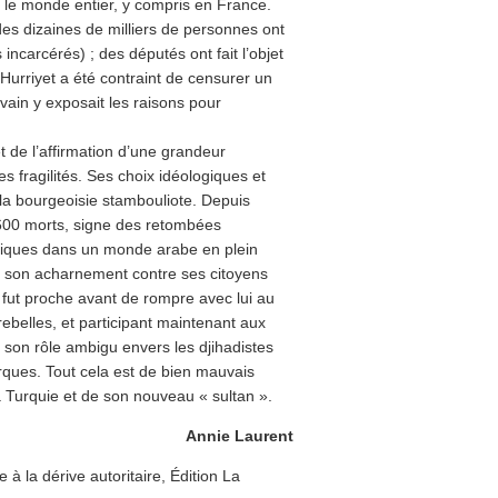
 le monde entier, y compris en France.
es dizaines de milliers de personnes ont
 incarcérés) ; des députés ont fait l’objet
 Hurriyet a été contraint de censurer un
ivain y exposait les raisons pour
 de l’affirmation d’une grandeur
 fragilités. Ses choix idéologiques et
et la bourgeoisie stambouliote. Depuis
e 600 morts, signe des retombées
tiques dans un monde arabe en plein
: son acharnement contre ses citoyens
 fut proche avant de rompre avec lui au
rebelles, et participant maintenant aux
; son rôle ambigu envers les djihadistes
rques. Tout cela est de bien mauvais
la Turquie et de son nouveau « sultan ».
Annie Laurent
à la dérive autoritaire, Édition La