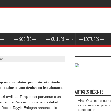
E —
— SOCIÉTÉ —
— CULTURE —
— LECTURES —
an.
pare des pleins pouvoirs et oriente
plication d’une évolution inquiétante.
ARTICLES RÉCENTS
 16 avril. La Turquie est parvenue à un
Vina, Oda, et les autre
ement. » Par ces propos tenus début
se souvenir du génoci
ent Recep Tayyip Erdogan annonçait le
cambodgien