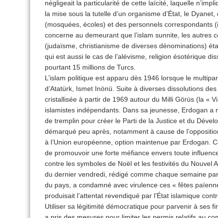
négligeait la particularité de cette laïcité, laquelle n’im
la mise sous la tutelle d’un organisme d’État, le Dyanet, d
(mosquées, écoles) et des personnels correspondants (
concerne au demeurant que l’islam sunnite, les autres 
(judaïsme, christianisme de diverses dénominations) éta
qui est aussi le cas de l’alévisme, religion ésotérique d
pourtant 15 millions de Turcs.
L’islam politique est apparu dès 1946 lorsque le multipa
d’Atatürk, Ismet Inönü. Suite à diverses dissolutions des 
cristallisée à partir de 1969 autour du Milli Görüs (la « V
islamistes indépendants. Dans sa jeunesse, Erdogan a mi
de tremplin pour créer le Parti de la Justice et du Déve
démarqué peu après, notamment à cause de l’opposition 
à l’Union européenne, option maintenue par Erdogan.
de promouvoir une forte méfiance envers toute influen
contre les symboles de Noël et les festivités du Nouv
du dernier vendredi, rédigé comme chaque semaine par
du pays, a condamné avec virulence ces « fêtes païenn
produisait l’attentat revendiqué par l’État islamique con
Utiliser sa légitimité démocratique pour parvenir à ses fins
a pris des mesures pour limiter les permis relatifs au co