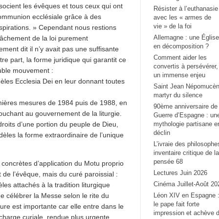
ocient les évêques et tous ceux qui ont
Résister à l’euthanasie
a communion ecclésiale grâce à des
avec les « armes de
vie » de la foi
spirations. » Cependant nous restions
Allemagne : une Église
elâchement de la loi purement
en décomposition ?
ment dit il n’y avait pas une suffisante
Comment aider les
tre part, la forme juridique qui garantit ce
convertis à persévérer,
double mouvement :
un immense enjeu
idèles Ecclesia Dei en leur donnant toutes
Saint Jean Népomucèn
martyr du silence
remières mesures de 1984 puis de 1988, en
90ème anniversaire de 
touchant au gouvernement de la liturgie.
Guerre d’Espagne : un
 droits d’une portion du peuple de Dieu,
mythologie partisane e
déclin
dèles la forme extraordinaire de l’unique
L’ivraie des philosophe
inventaire critique de la
pensée 68
 concrètes d’application du Motu proprio
Lectures Juin 2026
de l’évêque, mais du curé paroissial :
Cinéma Juillet-Août 20
les attachés à la tradition liturgique
e célébrer la Messe selon le rite du
Léon XIV en Espagne 
le pape fait forte
ure est importante car elle entre dans le
impression et achève 
 charge curiale, rendue plus urgente