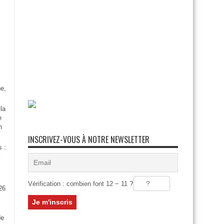
e,
la
e
n
INSCRIVEZ-VOUS À NOTRE NEWSLETTER
s :
Vérification : combien font 12 − 11 ?
26
:
de