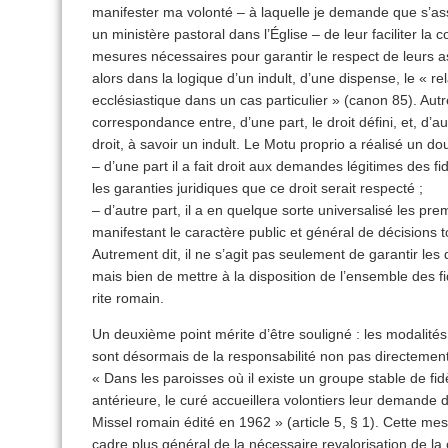
manifester ma volonté – à laquelle je demande que s’ass
un ministère pastoral dans l’Église – de leur faciliter l
mesures nécessaires pour garantir le respect de leurs a
alors dans la logique d’un indult, d’une dispense, le « r
ecclésiastique dans un cas particulier » (canon 85). Autre
correspondance entre, d’une part, le droit défini, et, d’au
droit, à savoir un indult. Le Motu proprio a réalisé un 
– d’une part il a fait droit aux demandes légitimes des f
les garanties juridiques que ce droit serait respecté ;
– d’autre part, il a en quelque sorte universalisé les p
manifestant le caractère public et général de décisions 
Autrement dit, il ne s’agit pas seulement de garantir les
mais bien de mettre à la disposition de l’ensemble des fi
rite romain.
Un deuxième point mérite d’être souligné : les modalités
sont désormais de la responsabilité non pas directement 
« Dans les paroisses où il existe un groupe stable de fidè
antérieure, le curé accueillera volontiers leur demande d
Missel romain édité en 1962 » (article 5, § 1). Cette mes
cadre plus général de la nécessaire revalorisation de la