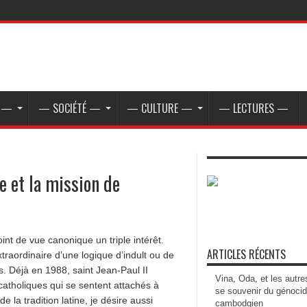
E —
— SOCIÉTÉ —
— CULTURE —
— LECTURES —
 et la mission de
t de vue canonique un triple intérêt.
ARTICLES RÉCENTS
extraordinaire d’une logique d’indult ou de
us. Déjà en 1988, saint Jean-Paul II
Vina, Oda, et les autre
s catholiques qui se sentent attachés à
se souvenir du génoci
e la tradition latine, je désire aussi
cambodgien