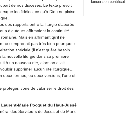
lancer son pontificat
upart de nos diocèses. Le texte prévoit
lorsque les fidèles, ce qu’à Dieu ne plaise,
êque.
pos des rapports entre la liturgie élaborée
coup d’auteurs affirmaient la continuité
romaine. Mais en affirmant qu’il ne
on ne comprenait pas très bien pourquoi le
risation spéciale (il n’est guère besoin
e la nouvelle liturgie dans sa première
uti à un nouveau rite, alors on allait
 vouloir supprimer aucun rite liturgique…
en deux formes, ou deux versions, l’une et
 protéger, voire de valoriser le droit des
 Laurent-Marie Pocquet du Haut-Jussé
néral des Serviteurs de Jésus et de Marie