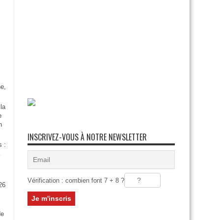
e,
la
e
n
INSCRIVEZ-VOUS À NOTRE NEWSLETTER
s :
Vérification : combien font 7 + 8 ?
26
:
de