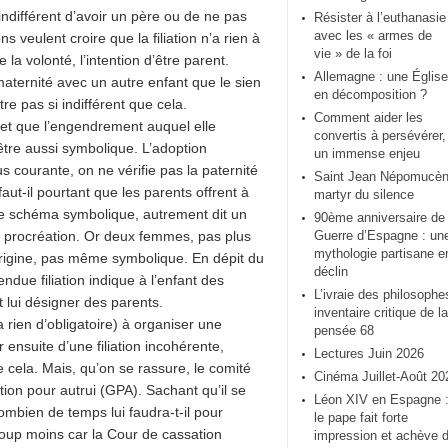
 indifférent d’avoir un père ou de ne pas
Résister à l’euthanasie
avec les « armes de
veulent croire que la filiation n’a rien à
vie » de la foi
la volonté, l’intention d’être parent.
Allemagne : une Église
 maternité avec un autre enfant que le sien
en décomposition ?
re pas si indifférent que cela.
Comment aider les
ie et que l’engendrement auquel elle
convertis à persévérer,
t être aussi symbolique. L’adoption
un immense enjeu
 courante, on ne vérifie pas la paternité
Saint Jean Népomucèn
ut-il pourtant que les parents offrent à
martyr du silence
 ce schéma symbolique, autrement dit un
90ème anniversaire de 
a procréation. Or deux femmes, pas plus
Guerre d’Espagne : un
mythologie partisane e
rigine, pas même symbolique. En dépit du
déclin
endue filiation indique à l’enfant des
L’ivraie des philosophe
 lui désigner des parents.
inventaire critique de la
a rien d’obligatoire) à organiser une
pensée 68
 ensuite d’une filiation incohérente,
Lectures Juin 2026
ue cela. Mais, qu’on se rassure, le comité
Cinéma Juillet-Août 20
ion pour autrui (GPA). Sachant qu’il se
Léon XIV en Espagne 
mbien de temps lui faudra-t-il pour
le pape fait forte
oup moins car la Cour de cassation
impression et achève 