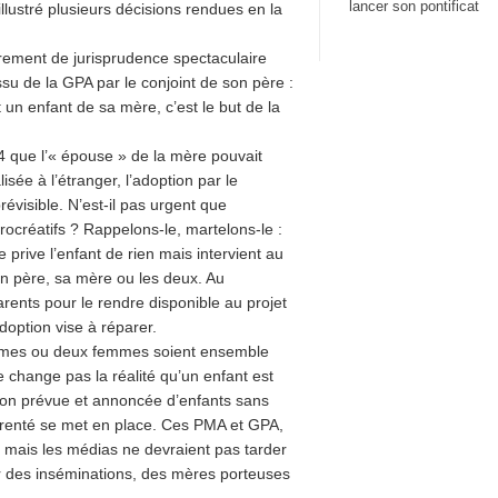
lancer son pontificat
lustré plusieurs décisions rendues en la
irement de jurisprudence spectaculaire
ssu de la GPA par le conjoint de son père :
un enfant de sa mère, c’est le but de la
 que l’« épouse » de la mère pouvait
sée à l’étranger, l’adoption par le
révisible. N’est-il pas urgent que
rocréatifs ? Rappelons-le, martelons-le :
e prive l’enfant de rien mais intervient au
son père, sa mère ou les deux. Au
arents pour le rendre disponible au projet
doption vise à réparer.
hommes ou deux femmes soient ensemble
 change pas la réalité qu’un enfant est
tion prévue et annoncée d’enfants sans
parenté se met en place. Ces PMA et GPA,
ger mais les médias ne devraient pas tarder
er des inséminations, des mères porteuses