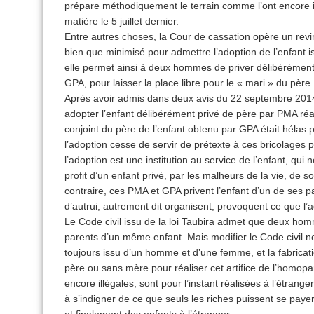
prépare méthodiquement le terrain comme l’ont encore il
matière le 5 juillet dernier.
Entre autres choses, la Cour de cassation opère un rev
bien que minimisé pour admettre l’adoption de l’enfant i
elle permet ainsi à deux hommes de priver délibérément 
GPA, pour laisser la place libre pour le « mari » du père.
Après avoir admis dans deux avis du 22 septembre 2014
adopter l’enfant délibérément privé de père par PMA réali
conjoint du père de l’enfant obtenu par GPA était hélas p
l’adoption cesse de servir de prétexte à ces bricolages p
l’adoption est une institution au service de l’enfant, qui n
profit d’un enfant privé, par les malheurs de la vie, de 
contraire, ces PMA et GPA privent l’enfant d’un de ses p
d’autrui, autrement dit organisent, provoquent ce que l’a
Le Code civil issu de la loi Taubira admet que deux 
parents d’un même enfant. Mais modifier le Code civil ne
toujours issu d’un homme et d’une femme, et la fabrica
père ou sans mère pour réaliser cet artifice de l’homo
encore illégales, sont pour l’instant réalisées à l’étran
à s’indigner de ce que seuls les riches puissent se pay