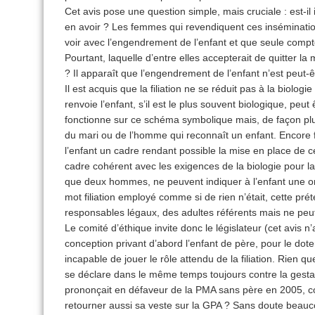
Cet avis pose une question simple, mais cruciale : est-il
en avoir ? Les femmes qui revendiquent ces inséminations 
voir avec l’engendrement de l’enfant et que seule compte 
Pourtant, laquelle d’entre elles accepterait de quitter la
? Il apparaît que l’engendrement de l’enfant n’est peut-êt
Il est acquis que la filiation ne se réduit pas à la biolog
renvoie l’enfant, s’il est le plus souvent biologique, peu
fonctionne sur ce schéma symbolique mais, de façon plus
du mari ou de l’homme qui reconnaît un enfant. Encore fa
l’enfant un cadre rendant possible la mise en place de
cadre cohérent avec les exigences de la biologie pour l
que deux hommes, ne peuvent indiquer à l’enfant une o
mot filiation employé comme si de rien n’était, cette prét
responsables légaux, des adultes référents mais ne peut
Le comité d’éthique invite donc le législateur (cet avis n’
conception privant d’abord l’enfant de père, pour le doter
incapable de jouer le rôle attendu de la filiation. Rien q
se déclare dans le même temps toujours contre la gestat
prononçait en défaveur de la PMA sans père en 2005, co
retourner aussi sa veste sur la GPA ? Sans doute beauc