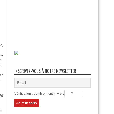
e,
la
e
n
INSCRIVEZ-VOUS À NOTRE NEWSLETTER
s :
Vérification : combien font 4 + 5 ?
26
:
de