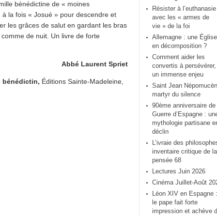
amille bénédictine de « moines
Résister à l’euthanasie
 : à la fois « Josué » pour descendre et
avec les « armes de
er les grâces de salut en gardant les bras
vie » de la foi
 comme de nuit. Un livre de forte
Allemagne : une Église
en décomposition ?
Comment aider les
Abbé Laurent Spriet
convertis à persévérer,
un immense enjeu
 bénédictin,
Éditions Sainte-Madeleine,
Saint Jean Népomucèn
martyr du silence
90ème anniversaire de 
Guerre d’Espagne : un
mythologie partisane e
déclin
L’ivraie des philosophe
inventaire critique de la
pensée 68
Lectures Juin 2026
Cinéma Juillet-Août 20
Léon XIV en Espagne 
le pape fait forte
impression et achève 