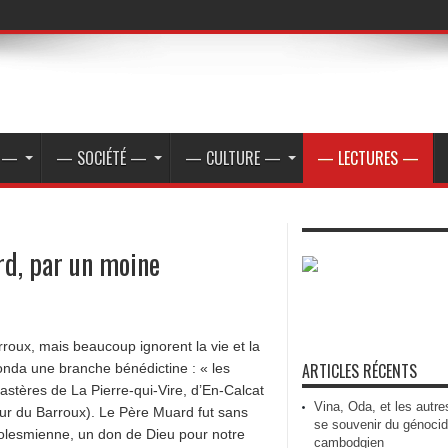
E —
— SOCIÉTÉ —
— CULTURE —
— LECTURES —
d, par un moine
roux, mais beaucoup ignorent la vie et la
ARTICLES RÉCENTS
nda une branche bénédictine : « les
astères de La Pierre-qui-Vire, d’En-Calcat
Vina, Oda, et les autre
eur du Barroux). Le Père Muard fut sans
se souvenir du génoci
olesmienne, un don de Dieu pour notre
cambodgien