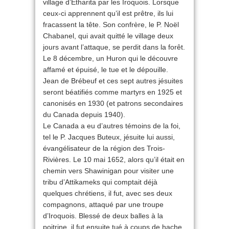
village d’Etharita par les Iroquois. Lorsque
ceux-ci apprennent qu’il est prêtre, ils lui
fracassent la tête. Son confrère, le P. Noël
Chabanel, qui avait quitté le village deux
jours avant l’attaque, se perdit dans la forêt.
Le 8 décembre, un Huron qui le découvre
affamé et épuisé, le tue et le dépouille.
Jean de Brébeuf et ces sept autres jésuites
seront béatifiés comme martyrs en 1925 et
canonisés en 1930 (et patrons secondaires
du Canada depuis 1940).
Le Canada a eu d’autres témoins de la foi,
tel le P. Jacques Buteux, jésuite lui aussi,
évangélisateur de la région des Trois-
Rivières. Le 10 mai 1652, alors qu’il était en
chemin vers Shawinigan pour visiter une
tribu d’Attikameks qui comptait déjà
quelques chrétiens, il fut, avec ses deux
compagnons, attaqué par une troupe
d’Iroquois. Blessé de deux balles à la
poitrine, il fut ensuite tué à coups de hache