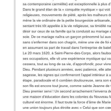
sa contemporaine carmélite) est exceptionnelle à plus d’u
Dans le grand élan de la « conquête mystique » qui voit 
religieuses, mouvements de piété, après les malheurs de
mène la vie ordinaire de la petite bourgeoisie artisanale,
sentant très tôt appelée à la vie religieuse, sa timidité n
désir sur ceux de sa famille qui la conduisit au mariage
soie. De ce mariage naîtra un garçon prénommé lui auss
sans s’enfermer dans son chagrin, mène une vie de foi e
en assumant sa part de travail dans l’entreprise de batel
Le 20 mars 1620, à Saint-Pierre-des-Corps, alors faubou
ses occupations, elle vit une expérience mystique qui va 
cessera, tout au long de sa vie, d’approfondir, pour vivr
Dieu. Pendant plusieurs années, avec patience, elle att
sagesse, les signes qui confirmeront l’appel intérieur à
étape, paradoxale et ô combien douloureuse, sera son en
son fils est encore tout jeune, comme sainte Jeanne de
Dieu premier servi ! Un second arrachement l’enverra de 
une maison d’éducation dans les colonies du Nouveau M
culturel est énorme. Il faut toute la force d’âme de Mari
une union toujours plus étroite avec « Celui que son cœu