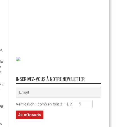
e,
la
e
n
INSCRIVEZ-VOUS À NOTRE NEWSLETTER
s :
Vérification : combien font 3 − 1 ?
26
:
de