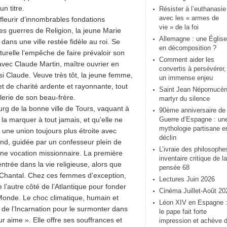
n titre.
Résister à l’euthanasie
avec les « armes de
fleurir d’innombrables fondations
vie » de la foi
s guerres de Religion, la jeune Marie
Allemagne : une Église
 dans une ville restée fidèle au roi. Se
en décomposition ?
aturelle l’empêche de faire prévaloir son
Comment aider les
 avec Claude Martin, maître ouvrier en
convertis à persévérer,
i Claude. Veuve très tôt, la jeune femme,
un immense enjeu
t de charité ardente et rayonnante, tout
Saint Jean Népomucèn
lerie de son beau-frère.
martyr du silence
rg de la bonne ville de Tours, vaquant à
90ème anniversaire de 
la marquer à tout jamais, et qu’elle ne
Guerre d’Espagne : un
mythologie partisane e
e une union toujours plus étroite avec
déclin
end, guidée par un confesseur plein de
L’ivraie des philosophe
 une vocation missionnaire. La première
inventaire critique de la
trée dans la vie religieuse, alors que
pensée 68
 Chantal. Chez ces femmes d’exception,
Lectures Juin 2026
l’autre côté de l’Atlantique pour fonder
Cinéma Juillet-Août 20
onde. Le choc climatique, humain et
Léon XIV en Espagne 
e de l’Incarnation pour le surmonter dans
le pape fait forte
r aime ». Elle offre ses souffrances et
impression et achève 