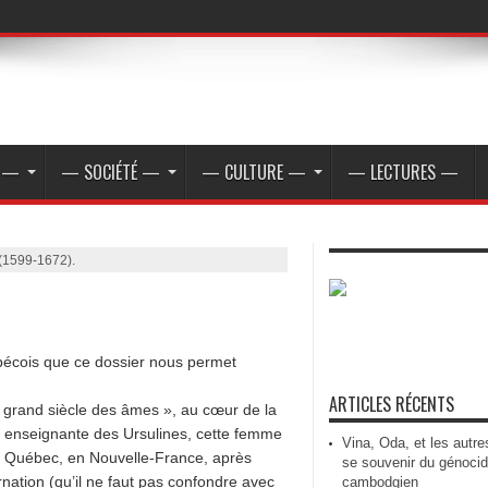
E —
— SOCIÉTÉ —
— CULTURE —
— LECTURES —
 (1599-1672).
uébécois que ce dossier nous permet
ARTICLES RÉCENTS
« grand siècle des âmes », au cœur de la
 enseignante des Ursulines, cette femme
Vina, Oda, et les autre
 à Québec, en Nouvelle-France, après
se souvenir du génoci
rnation (qu’il ne faut pas confondre avec
cambodgien