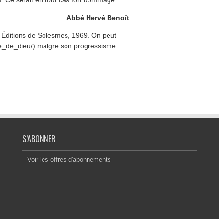
a. Ce serait en tout cas fort dommage.
Abbé Hervé Benoît
, Éditions de Solesmes, 1969. On peut
olle_de_dieu/) malgré son progressisme
S’ABONNER
Voir les offres d'abonnements