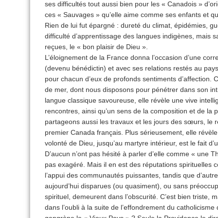
ses difficultés tout aussi bien pour les « Canadois » d’or
ces « Sauvages » qu’elle aime comme ses enfants et qu’e
Rien de lui fut épargné : dureté du climat, épidémies, g
difficulté d’apprentissage des langues indigènes, mais sa
reçues, le « bon plaisir de Dieu ».
L’éloignement de la France donna l’occasion d’une corre
(devenu bénédictin) et avec ses relations restés au pays. 
pour chacun d’eux de profonds sentiments d’affection. C’
de mer, dont nous disposons pour pénétrer dans son inti
langue classique savoureuse, elle révèle une vive intell
rencontres, ainsi qu’un sens de la composition et de l
partageons aussi les travaux et les jours des sœurs, le ré
premier Canada français. Plus sérieusement, elle révèle
volonté de Dieu, jusqu’au martyre intérieur, est le fait 
D’aucun n’ont pas hésité à parler d’elle comme « une Th
pas exagéré. Mais il en est des réputations spirituelles 
l’appui des communautés puissantes, tandis que d’autr
aujourd’hui disparues (ou quasiment), ou sans préoccup
spirituel, demeurent dans l’obscurité. C’est bien triste, 
dans l’oubli à la suite de l’effondrement du catholicism