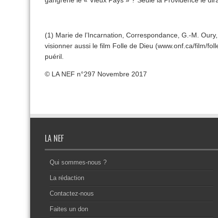
gangrène le « Vieux Pays » ? Seule la Providence le dir
(1) Marie de l’Incarnation, Correspondance, G.-M. Oury
visionner aussi le film Folle de Dieu (www.onf.ca/film/f
puéril.
© LA NEF n°297 Novembre 2017
LA NEF
Qui sommes-nous ?
La rédaction
Contactez-nous
Faites un don