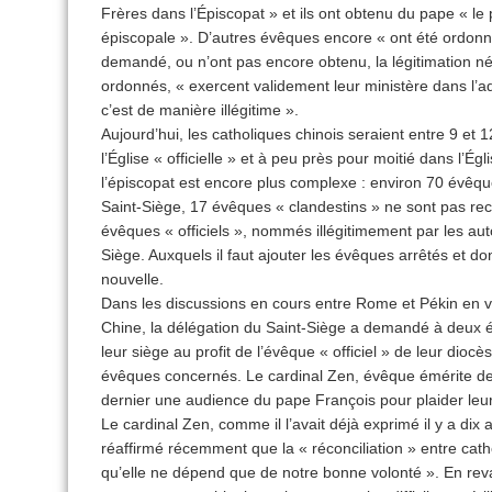
Frères dans l’Épiscopat » et ils ont obtenu du pape « le pl
épiscopale ». D’autres évêques encore « ont été ordonné
demandé, ou n’ont pas encore obtenu, la légitimation n
ordonnés, « exercent validement leur ministère dans l’
c’est de manière illégitime ».
Aujourd’hui, les catholiques chinois seraient entre 9 et 
l’Église « officielle » et à peu près pour moitié dans l’Ég
l’épiscopat est encore plus complexe : environ 70 évêque
Saint-Siège, 17 évêques « clandestins » ne sont pas reco
évêques « officiels », nommés illégitimement par les aut
Siège. Auxquels il faut ajouter les évêques arrêtés et d
nouvelle.
Dans les discussions en cours entre Rome et Pékin en vu
Chine, la délégation du Saint-Siège a demandé à deux 
leur siège au profit de l’évêque « officiel » de leur dio
évêques concernés. Le cardinal Zen, évêque émérite de
dernier une audience du pape François pour plaider leu
Le cardinal Zen, comme il l’avait déjà exprimé il y a dix 
réaffirmé récemment que la « réconciliation » entre cath
qu’elle ne dépend que de notre bonne volonté ». En rev