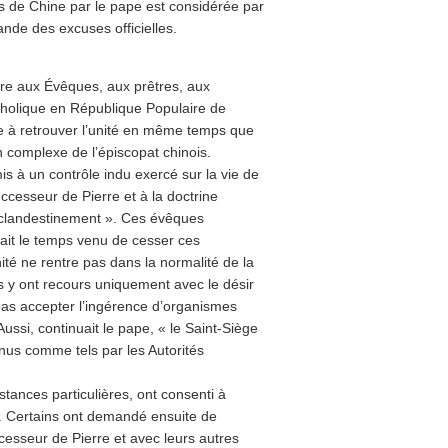
rs de Chine par le pape est considérée par
de des excuses officielles.
tre aux Évêques, aux prêtres, aux
atholique en République Populaire de
ne à retrouver l’unité en même temps que
on complexe de l’épiscopat chinois.
s à un contrôle indu exercé sur la vie de
uccesseur de Pierre et à la doctrine
r clandestinement ». Ces évêques
ait le temps venu de cesser ces
ité ne rentre pas dans la normalité de la
les y ont recours uniquement avec le désir
 pas accepter l’ingérence d’organismes
 Aussi, continuait le pape, « le Saint-Siège
nus comme tels par les Autorités
tances particulières, ont consenti à
 ». Certains ont demandé ensuite de
cesseur de Pierre et avec leurs autres