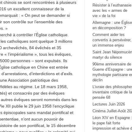
t chinois se sont rencontrées à plusieurs
Résister à l’euthanasie
016 un excellent connaisseur de la
avec les « armes de
remarquait : « On peut se demander si
vie » de la foi
ir son contrôle sur l’ensemble des
Allemagne : une Église
en décomposition ?
s. »
rché à contrôler l’Église catholique.
Comment aider les
convertis à persévérer,
es catholiques sont quelque 3 millions
un immense enjeu
 20 archevêchés, 84 évêchés et 35
Saint Jean Népomucèn
re « l’impérialisme », tous les évêques,
martyr du silence
e 5000 personnes – sont expulsés. Ils
90ème anniversaire de 
Église catholique en Chine est entrée
Guerre d’Espagne : un
arrestations, d’interdictions et d’exils.
mythologie partisane e
 une Association patriotique des
déclin
 fidèles au régime. Le 18 mars 1958,
L’ivraie des philosophe
inventaire critique de la
rités) et consacrés par des évêques
pensée 68
e autres évêques seront nommés dans les
Lectures Juin 2026
e XII publie le 29 juin 1958 l’encyclique
Cinéma Juillet-Août 20
s épiscopales sans mandat pontifical et
Léon XIV en Espagne 
ententiae, n’ont aucun pouvoir de
le pape fait forte
sistoire de son pontificat, le 15 décembre
impression et achève 