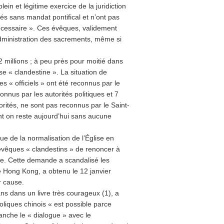
ein et légitime exercice de la juridiction
s sans mandat pontifical et n’ont pas
écessaire ». Ces évêques, validement
administration des sacrements, même si
12 millions ; à peu près pour moitié dans
lise « clandestine ». La situation de
s « officiels » ont été reconnus par le
nnus par les autorités politiques et 7
orités, ne sont pas reconnus par le Saint-
ont on reste aujourd’hui sans aucune
e de la normalisation de l’Église en
évêques « clandestins » de renoncer à
cèse. Cette demande a scandalisé les
 Hong Kong, a obtenu le 12 janvier
r cause.
ans dans un livre très courageux (1), a
oliques chinois « est possible parce
anche le « dialogue » avec le