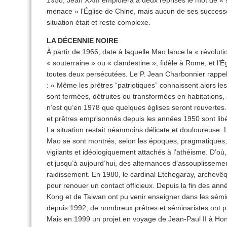
1958, Jean XXIII emploiera à deux reprises le mot de « s
menace » l’Église de Chine, mais aucun de ses successe
situation était et reste complexe.
LA DÉCENNIE NOIRE
À partir de 1966, date à laquelle Mao lance la « révolution
« souterraine » ou « clandestine », fidèle à Rome, et l’Égli
toutes deux persécutées. Le P. Jean Charbonnier rappelai
: « Même les prêtres “patriotiques” connaissent alors les
sont fermées, détruites ou transformées en habitations,
n’est qu’en 1978 que quelques églises seront rouvertes
et prêtres emprisonnés depuis les années 1950 sont lib
La situation restait néanmoins délicate et douloureuse. 
Mao se sont montrés, selon les époques, pragmatiques, 
vigilants et idéologiquement attachés à l’athéisme. D’où,
et jusqu’à aujourd’hui, des alternances d’assouplissemen
raidissement. En 1980, le cardinal Etchegaray, archevê
pour renouer un contact officieux. Depuis la fin des an
Kong et de Taiwan ont pu venir enseigner dans les sémina
depuis 1992, de nombreux prêtres et séminaristes ont pu
Mais en 1999 un projet en voyage de Jean-Paul II à Ho