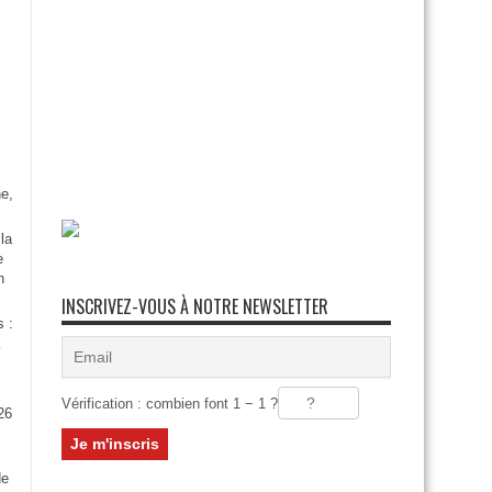
e,
la
e
n
INSCRIVEZ-VOUS À NOTRE NEWSLETTER
s :
Vérification : combien font 1 − 1 ?
26
:
de