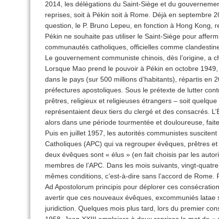
2014, les délégations du Saint-Siège et du gouvernemen
reprises, soit à Pékin soit à Rome. Déjà en septembre 2
question, le P. Bruno Lepeu, en fonction à Hong Kong, 
Pékin ne souhaite pas utiliser le Saint-Siège pour afferm
communautés catholiques, officielles comme clandestine
Le gouvernement communiste chinois, dès l’origine, a che
Lorsque Mao prend le pouvoir à Pékin en octobre 1949, l
dans le pays (sur 500 millions d’habitants), répartis en
préfectures apostoliques. Sous le prétexte de lutter cont
prêtres, religieux et religieuses étrangers – soit quelqu
représentaient deux tiers du clergé et des consacrés. L’
alors dans une période tourmentée et douloureuse, faite d’
Puis en juillet 1957, les autorités communistes suscitent
Catholiques (APC) qui va regrouper évêques, prêtres et
deux évêques sont « élus » (en fait choisis par les auto
membres de l’APC. Dans les mois suivants, vingt-quatr
mêmes conditions, c’est-à-dire sans l’accord de Rome. Pi
Ad Apostolorum principis pour déplorer ces consécration
avertir que ces nouveaux évêques, excommuniés latae s
juridiction. Quelques mois plus tard, lors du premier con