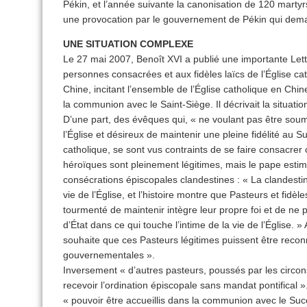
Pékin, et l’année suivante la canonisation de 120 marty
une provocation par le gouvernement de Pékin qui deman
UNE SITUATION COMPLEXE
Le 27 mai 2007, Benoît XVI a publié une importante Let
personnes consacrées et aux fidèles laïcs de l’Église c
Chine, incitant l’ensemble de l’Église catholique en Chi
la communion avec le Saint-Siège. Il décrivait la situati
D’une part, des évêques qui, « ne voulant pas être soumi
l’Église et désireux de maintenir une pleine fidélité au S
catholique, se sont vus contraints de se faire consacre
héroïques sont pleinement légitimes, mais le pape estim
consécrations épiscopales clandestines : « La clandestin
vie de l’Église, et l’histoire montre que Pasteurs et fidè
tourmenté de maintenir intègre leur propre foi et de ne
d’État dans ce qui touche l’intime de la vie de l’Église. »
souhaite que ces Pasteurs légitimes puissent être recon
gouvernementales ».
Inversement « d’autres pasteurs, poussés par les circons
recevoir l’ordination épiscopale sans mandat pontifical
« pouvoir être accueillis dans la communion avec le Suc