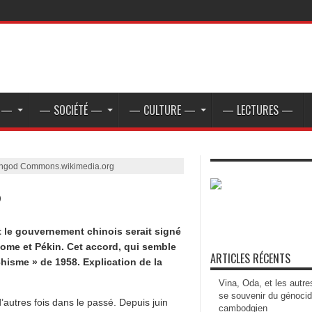
E —
— SOCIÉTÉ —
— CULTURE —
— LECTURES —
ujahgod Commons.wikimedia.org
?
t le gouvernement chinois serait signé
Rome et Pékin. Cet accord, qui semble
ARTICLES RÉCENTS
schisme » de 1958. Explication de la
Vina, Oda, et les autre
se souvenir du génoci
 d’autres fois dans le passé. Depuis juin
cambodgien