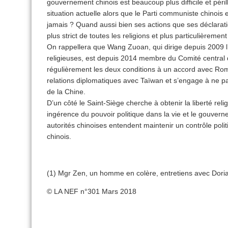
gouvernement chinois est beaucoup plus difficile et péril
situation actuelle alors que le Parti communiste chinois
jamais ? Quand aussi bien ses actions que ses déclaratio
plus strict de toutes les religions et plus particulièremen
On rappellera que Wang Zuoan, qui dirige depuis 2009 l’
religieuses, est depuis 2014 membre du Comité central 
régulièrement les deux conditions à un accord avec Ro
relations diplomatiques avec Taïwan et s’engage à ne pas
de la Chine.
D’un côté le Saint-Siège cherche à obtenir la liberté reli
ingérence du pouvoir politique dans la vie et le gouverne
autorités chinoises entendent maintenir un contrôle politi
chinois.
(1) Mgr Zen, un homme en colère, entretiens avec Dori
© LA NEF n°301 Mars 2018