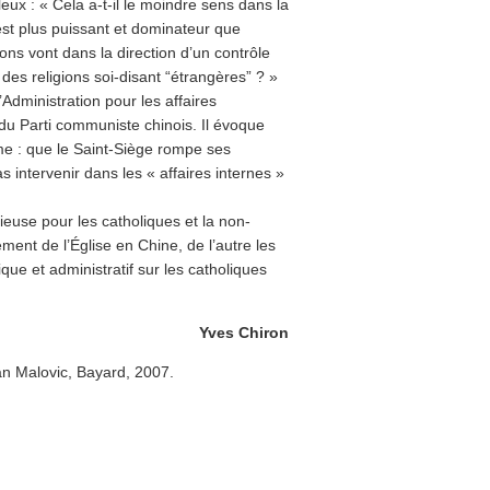
leux : « Cela a-t-il le moindre sens dans la
 est plus puissant et dominateur que
ns vont dans la direction d’un contrôle
t des religions soi-disant “étrangères” ? »
Administration pour les affaires
du Parti communiste chinois. Il évoque
me : que le Saint-Siège rompe ses
 intervenir dans les « affaires internes »
gieuse pour les catholiques et la non-
ment de l’Église en Chine, de l’autre les
que et administratif sur les catholiques
Yves Chiron
an Malovic, Bayard, 2007.