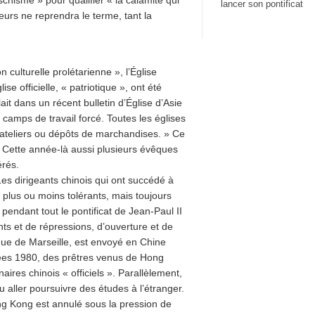
chisme » pour qualifier « la calamité qui
lancer son pontificat
urs ne reprendra le terme, tant la
 culturelle prolétarienne », l’Église
se officielle, « patriotique », ont été
t dans un récent bulletin d’Église d’Asie
 camps de travail forcé. Toutes les églises
 ateliers ou dépôts de marchandises. » Ce
. Cette année-là aussi plusieurs évêques
érés.
Les dirigeants chinois qui ont succédé à
plus ou moins tolérants, mais toujours
 pendant tout le pontificat de Jean-Paul II
ts et de répressions, d’ouverture et de
que de Marseille, est envoyé en Chine
nées 1980, des prêtres venus de Hong
ires chinois « officiels ». Parallèlement,
 aller poursuivre des études à l’étranger.
ng Kong est annulé sous la pression de