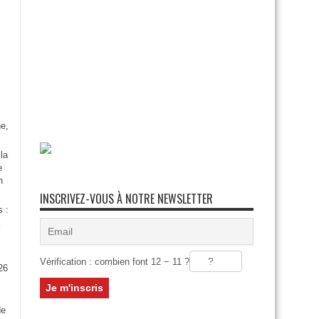
e,
la
e
n
INSCRIVEZ-VOUS À NOTRE NEWSLETTER
s :
Vérification : combien font 12 − 11 ?
26
:
de