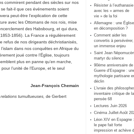
s commirent pendant des siècles sur nos
Résister à l’euthanasie
t se fait-il que ces événements soient
avec les « armes de
vera peut-être l’explication de cette
vie » de la foi
ature avec les Ottomans de nos rois, mise
Allemagne : une Église
en décomposition ?
l’encerclement des Habsbourg, et qui dura,
 (1853-1856). La France a régulièrement
Comment aider les
convertis à persévérer,
le refus de nos dirigeants déchristianisés,
un immense enjeu
à l’islam dans nos conquêtes en Afrique du
Saint Jean Népomucèn
rement joué contre l’Église, toujours
martyr du silence
 semblent plus en panne qu’en marche,
90ème anniversaire de 
pour l’unité de l’Europe, et le seul
Guerre d’Espagne : un
mythologie partisane e
déclin
Jean-François Chemain
L’ivraie des philosophe
inventaire critique de la
e relations tumultueuses,
de Gerbert
pensée 68
Lectures Juin 2026
Cinéma Juillet-Août 20
Léon XIV en Espagne 
le pape fait forte
impression et achève 