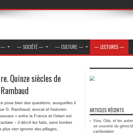
E —
— SOCIÉTÉ —
— CULTURE —
— LECTURES —
ire. Quinze siècles de
t Rambaud
e pose bien des questions, auxquelles il
ARTICLES RÉCENTS
que G. Rambaud, avocat et historien
ueuses » entre la France et l’islam est
Vina, Oda, et les autre
ritate – il décrit les faits, sans tomber
se souvenir du génoci
 plus rien ignorer des pillages,
cambodgien