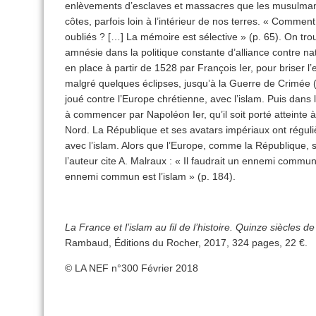
enlèvements d’esclaves et massacres que les musulman
côtes, parfois loin à l’intérieur de nos terres. « Commen
oubliés ? […] La mémoire est sélective » (p. 65). On trou
amnésie dans la politique constante d’alliance contre n
en place à partir de 1528 par François Ier, pour briser 
malgré quelques éclipses, jusqu’à la Guerre de Crimée
joué contre l’Europe chrétienne, avec l’islam. Puis dans 
à commencer par Napoléon Ier, qu’il soit porté atteinte 
Nord. La République et ses avatars impériaux ont réguliè
avec l’islam. Alors que l’Europe, comme la République,
l’auteur cite A. Malraux : « Il faudrait un ennemi commun 
ennemi commun est l’islam » (p. 184).
La France et l’islam au fil de l’histoire. Quinze siècles d
Rambaud, Éditions du Rocher, 2017, 324 pages, 22 €.
© LA NEF n°300 Février 2018