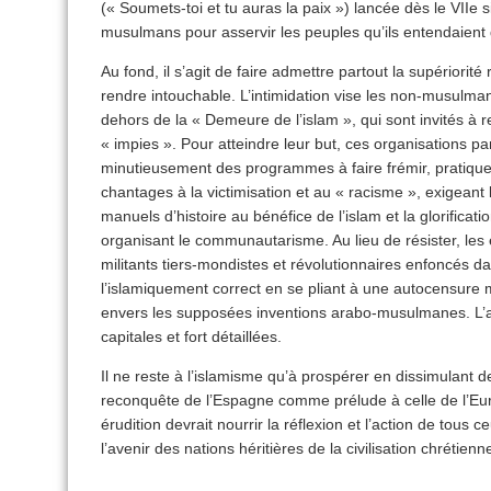
(« Soumets-toi et tu auras la paix ») lancée dès le VIIe 
musulmans pour asservir les peuples qu’ils entendaient
Au fond, il s’agit de faire admettre partout la supériorité 
rendre intouchable. L’intimidation vise les non-musulm
dehors de la « Demeure de l’islam », qui sont invités à r
« impies ». Pour atteindre leur but, ces organisations pa
minutieusement des programmes à faire frémir, pratiquent 
chantages à la victimisation et au « racisme », exigeant l
manuels d’histoire au bénéfice de l’islam et la glorificat
organisant le communautarisme. Au lieu de résister, les é
militants tiers-mondistes et révolutionnaires enfoncés da
l’islamiquement correct en se pliant à une autocensure mo
envers les supposées inventions arabo-musulmanes. L’a
capitales et fort détaillées.
Il ne reste à l’islamisme qu’à prospérer en dissimulant 
reconquête de l’Espagne comme prélude à celle de l’Eu
érudition devrait nourrir la réflexion et l’action de tous c
l’avenir des nations héritières de la civilisation chrétienn