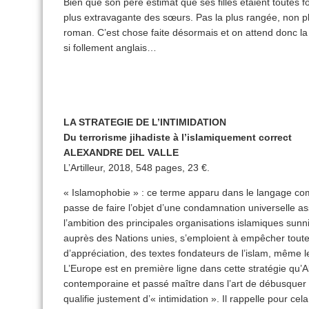
Bien que son père estimât que ses filles étaient toutes f
plus extravagante des sœurs. Pas la plus rangée, non plu
roman. C’est chose faite désormais et on attend donc la 
si follement anglais…
LA STRATEGIE DE L’INTIMIDATION
Du terrorisme jihadiste à l’islamiquement correct
ALEXANDRE DEL VALLE
L’Artilleur, 2018, 548 pages, 23 €.
« Islamophobie » : ce terme apparu dans le langage com
passe de faire l’objet d’une condamnation universelle as
l’ambition des principales organisations islamiques sunn
auprès des Nations unies, s’emploient à empêcher toute c
d’appréciation, des textes fondateurs de l’islam, même le
L’Europe est en première ligne dans cette stratégie qu’A
contemporaine et passé maître dans l’art de débusquer l
qualifie justement d’« intimidation ». Il rappelle pour ce