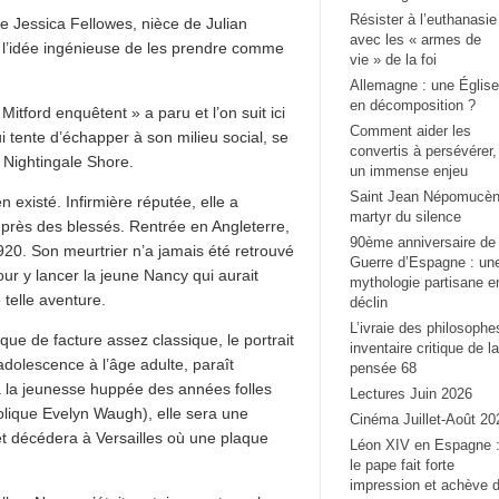
Résister à l’euthanasie
e Jessica Fellowes, nièce de Julian
avec les « armes de
u l’idée ingénieuse de les prendre comme
vie » de la foi
Allemagne : une Église
en décomposition ?
itford enquêtent » a paru et l’on suit ici
Comment aider les
i tente d’échapper à son milieu social, se
convertis à persévérer,
e Nightingale Shore.
un immense enjeu
Saint Jean Népomucèn
existé. Infirmière réputée, elle a
martyr du silence
près des blessés. Rentrée en Angleterre,
90ème anniversaire de 
920. Son meurtrier n’a jamais été retrouvé
Guerre d’Espagne : un
our y lancer la jeune Nancy qui aurait
mythologie partisane e
telle aventure.
déclin
L’ivraie des philosophe
que de facture assez classique, le portrait
inventaire critique de la
dolescence à l’âge adulte, paraît
pensée 68
à la jeunesse huppée des années folles
Lectures Juin 2026
lique Evelyn Waugh), elle sera une
Cinéma Juillet-Août 20
et décédera à Versailles où une plaque
Léon XIV en Espagne 
le pape fait forte
impression et achève 