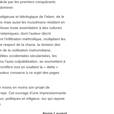
siècle par les premiers conquérants
 dominer.
religieuse et idéologique de l’islam, de le
ans mais aussi les musulmans résidant en
efuser toute assimilation à des cultures
nislamiques, dont l’auteur décrit
l’infiltration méthodique, multipliant les
e respect de la charia, la révision des
ion de la civilisation mahométane,
lites occidentales sécularisées, les
ns l’auto-culpabilisation, se soumettent à
rtifère tout en exaltant la « dette »
uteur consacre à ce sujet des pages
de moins en moins son projet de
rope. Cet ouvrage d’une impressionnante
eux, politiques et religieux, sur qui repose
e.
Annie Laurent