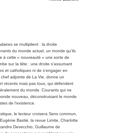
aires se multiplient : la droite
enants du monde actuel, un monde qu’ils
e à cette « nouveauté » une sorte de
mbe sur la tête : une droite s’assumant
es et catholiques ni de s’engager en
n chef adjointe de La Vie, donne un
rt récents mais pas tous, qui défendent
généralement du monde. Courants qui ne
n monde nouveau, déconstruisant le monde
stes de l’existence.
istique, le lecteur croisera Sens commun,
Eugénie Bastié, la revue Limite, Charlotte
lexandre Devecchio, Guillaume de