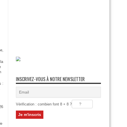
e,
la
e
n
INSCRIVEZ-VOUS À NOTRE NEWSLETTER
s :
Vérification : combien font 8 + 8 ?
26
:
de