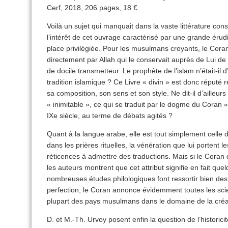
Cerf, 2018, 206 pages, 18 €.
Voilà un sujet qui manquait dans la vaste littérature co
l’intérêt de cet ouvrage caractérisé par une grande érudi
place privilégiée. Pour les musulmans croyants, le Cora
directement par Allah qui le conservait auprès de Lui de
de docile transmetteur. Le prophète de l’islam n’était-il d’
tradition islamique ? Ce Livre « divin » est donc réputé 
sa composition, son sens et son style. Ne dit-il d’ailleur
« inimitable », ce qui se traduit par le dogme du Coran
IXe siècle, au terme de débats agités ?
Quant à la langue arabe, elle est tout simplement celle d
dans les prières rituelles, la vénération que lui portent 
réticences à admettre des traductions. Mais si le Coran 
les auteurs montrent que cet attribut signifie en fait q
nombreuses études philologiques font ressortir bien des 
perfection, le Coran annonce évidemment toutes les scien
plupart des pays musulmans dans le domaine de la créat
D. et M.-Th. Urvoy posent enfin la question de l’historic