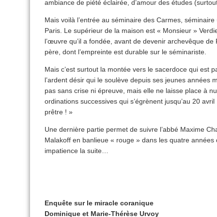
ambiance de piété éclairée, d’amour des études (surtout l
Mais voilà l’entrée au séminaire des Carmes, séminaire uni
Paris. Le supérieur de la maison est « Monsieur » Verdi
l’œuvre qu’il a fondée, avant de devenir archevêque de P
père, dont l’empreinte est durable sur le séminariste.
Mais c’est surtout la montée vers le sacerdoce qui est
l’ardent désir qui le soulève depuis ses jeunes années m
pas sans crise ni épreuve, mais elle ne laisse place à nul
ordinations successives qui s’égrènent jusqu’au 20 avril 1
prêtre ! »
Une dernière partie permet de suivre l’abbé Maxime Cha
Malakoff en banlieue « rouge » dans les quatre années 
impatience la suite…
Enquête sur le miracle coranique
Dominique et Marie-Thérèse Urvoy