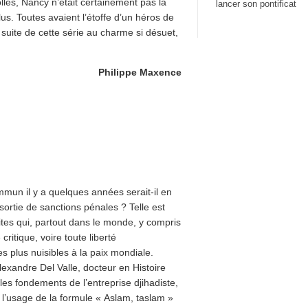
olles, Nancy n’était certainement pas la
lancer son pontificat
s. Toutes avaient l’étoffe d’un héros de
suite de cette série au charme si désuet,
Philippe Maxence
mun il y a quelques années serait-il en
sortie de sanctions pénales ? Telle est
ites qui, partout dans le monde, y compris
ritique, voire toute liberté
s plus nuisibles à la paix mondiale.
lexandre Del Valle, docteur en Histoire
es fondements de l’entreprise djihadiste,
la l’usage de la formule « Aslam, taslam »