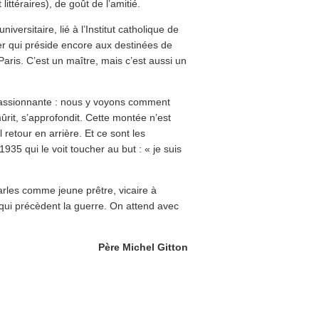
ittéraires), de goût de l’amitié.
versitaire, lié à l’Institut catholique de
er qui préside encore aux destinées de
aris. C’est un maître, mais c’est aussi un
 passionnante : nous y voyons comment
ûrit, s’approfondit. Cette montée n’est
 retour en arrière. Et ce sont les
935 qui le voit toucher au but : « je suis
rles comme jeune prêtre, vicaire à
qui précèdent la guerre. On attend avec
Père Michel Gitton