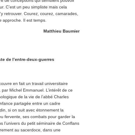
bre de conceptions qui semblent pouvoir
. C’est un peu simpliste mais cela
s’y retrouver. Courez, courez, camarades,
e approche. Il est temps.
Matthieu Baumier
te de l’entre-deux-guerres
uvre en fait un travail universitaire
1 par Michel Emmanuel. L’intérêt de ce
ologique de la vie de l’abbé Charles
enfance partagée entre un cadre
din, si on suit avec étonnement la
eu fervente, ses combats pour garder la
s l’univers du petit séminaire de Conflans
irement au sacerdoce, dans une