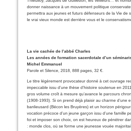
Thieulloy, Jacques de Guillebon, les Veilleurs… et nom
donner naissance à un mouvement politique conservateur
permettra aux jeunes et futurs défenseurs de la Vie de 
le vrai vieux monde est derrière vous et le conservatism
La vie cachée de l’abbé Charles
Les années de formation sacerdotale d’un séminaris
Michel Emmanuel
Parole et Silence, 2018, 888 pages, 32 €.
Le titre légèrement provocateur donné à cet ouvrage reco
impeccable issu d’une thèse d’histoire soutenue en 201
gros volume croît à mesure qu’avance le parcours chron
(1908-1993). Si on prend déjà plaisir au charme d’une 
banlieusard (Bécon les Bruyères) et un horizon périgour
vocation précoce d’un jeune garçon issu d’une famille p
foi et imposer son choix, on est heureux de pénétrer dan
: monde clos, où se forme une jeunesse vouée majorita