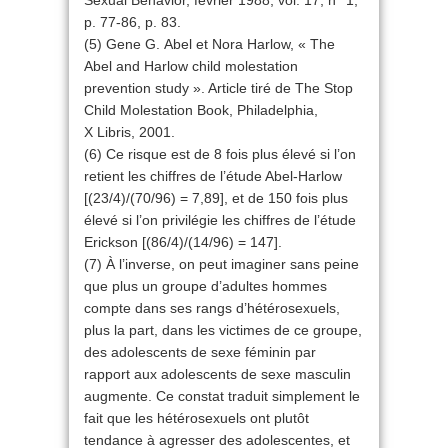
Sexual Behavior, février 1988, vol. 17, n° 1,
p. 77-86, p. 83.
(5) Gene G. Abel et Nora Harlow, « The
Abel and Harlow child molestation
prevention study ». Article tiré de The Stop
Child Molestation Book, Philadelphia,
X Libris, 2001.
(6) Ce risque est de 8 fois plus élevé si l’on
retient les chiffres de l’étude Abel-Harlow
[(23/4)/(70/96) = 7,89], et de 150 fois plus
élevé si l’on privilégie les chiffres de l’étude
Erickson [(86/4)/(14/96) = 147].
(7) À l’inverse, on peut imaginer sans peine
que plus un groupe d’adultes hommes
compte dans ses rangs d’hétérosexuels,
plus la part, dans les victimes de ce groupe,
des adolescents de sexe féminin par
rapport aux adolescents de sexe masculin
augmente. Ce constat traduit simplement le
fait que les hétérosexuels ont plutôt
tendance à agresser des adolescentes, et