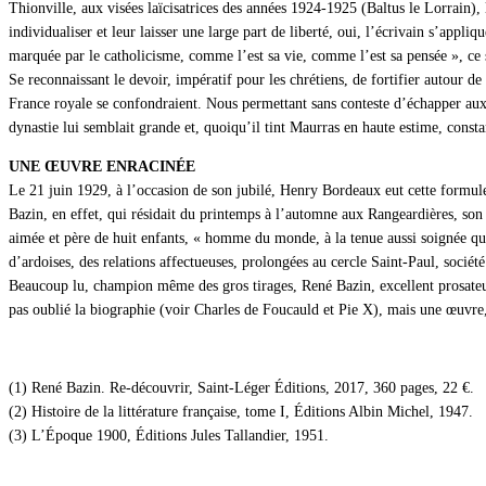
Thionville, aux visées laïcisatrices des années 1924-1925 (Baltus le Lorrain), l’
individualiser et leur laisser une large part de liberté, oui, l’écrivain s’appli
marquée par le catholicisme, comme l’est sa vie, comme l’est sa pensée », ce
Se reconnaissant le devoir, impératif pour les chrétiens, de fortifier autour de
France royale se confondraient. Nous permettant sans conteste d’échapper aux «
dynastie lui semblait grande et, quoiqu’il tint Maurras en haute estime, consta
UNE ŒUVRE ENRACINÉE
Le 21 juin 1929, à l’occasion de son jubilé, Henry Bordeaux eut cette formule
Bazin, en effet, qui résidait du printemps à l’automne aux Rangeardières, son 
aimée et père de huit enfants, « homme du monde, à la tenue aussi soignée que 
d’ardoises, des relations affectueuses, prolongées au cercle Saint-Paul, société
Beaucoup lu, champion même des gros tirages, René Bazin, excellent prosateur, 
pas oublié la biographie (voir Charles de Foucauld et Pie X), mais une œuvre, 
(1) René Bazin. Re-découvrir, Saint-Léger Éditions, 2017, 360 pages, 22 €.
(2) Histoire de la littérature française, tome I, Éditions Albin Michel, 1947.
(3) L’Époque 1900, Éditions Jules Tallandier, 1951.