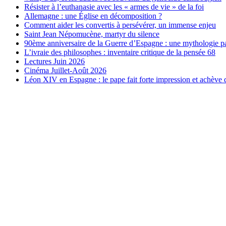
Résister à l’euthanasie avec les « armes de vie » de la foi
Allemagne : une Église en décomposition ?
Comment aider les convertis à persévérer, un immense enjeu
Saint Jean Népomucène, martyr du silence
90ème anniversaire de la Guerre d’Espagne : une mythologie pa
L’ivraie des philosophes : inventaire critique de la pensée 68
Lectures Juin 2026
Cinéma Juillet-Août 2026
Léon XIV en Espagne : le pape fait forte impression et achève d