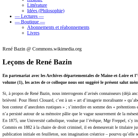
Littérature
Idées (Philosophie)
— Lectures —
— Boutique —
Abonnements et réabonnements
Livres
René Bazin @ Commons.wikimedia.org
Leçons de René Bazin
En partenariat avec les Archives départementales de Maine-et-Loire et l’
volume (1), les actes de ce colloque nous ont suggéré le présent salut mém
Si, à propos de René Bazin, nous interrogeons d’avisés connaisseurs (déjà anci
brièveté. Pour Henri Clouard, c’est à un « art d’imagerie moralisante » qu’abou
bon conteur d’anecdotes rustiques » ; s’interdire en somme des « prétentions 
n’a persisté autour de sa mémoire pâlie que le vague susurrement de la méses
En 1875, une Université catholique, voulue par l’évêque, Mgr Freppel, s’y ins
Commis en 1882 à la chaire de droit criminel, il en demeurerait le titulaire j
publication initiale en feuilleton, son imagination créatrice – pourvu qu’elle s