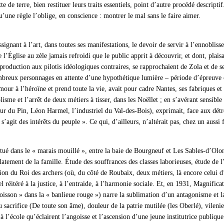
e de terre, bien restituer leurs traits essentiels, point d’autre procédé descrip
une règle l’oblige, en conscience : montrer le mal sans le faire aimer.
signant à l’art, dans toutes ses manifestations, le devoir de servir à l’ennobliss
 l’Église au zèle jamais refroidi que le public apprit à découvrir, et dont, plais
roduction aux pilotis idéologiques contraires, se rapprochaient de Zola et de se
mbreux personnages en attente d’une hypothétique lumière – période d’épreuve cons
ur à l’héroïne et prend toute la vie, avait pour cadre Nantes, ses fabriques et 
isme et l’arrêt de deux métiers à tisser, dans les Noëllet ; en s’avérant sensibl
u Pin, Léon Harmel, l’industriel du Val-des-Bois), exprimait, face aux détress
s’agit des intérêts du peuple ». Ce qui, d’ailleurs, n’altérait pas, chez un aussi
é dans le « marais mouillé », entre la baie de Bourgneuf et Les Sables-d’Olonne
atement de la famille. Étude des souffrances des classes laborieuses, étude de 
n du Roi des archers (où, du côté de Roubaix, deux métiers, là encore celui d’un
el réitéré à la justice, à l’entraide, à l’harmonie sociale. Et, en 1931, Magnif
isson » dans la « banlieue rouge ») narre la sublimation d’un antagonisme et la
u sacrifice (De toute son âme), douleur de la patrie mutilée (les Oberlé), vilenie 
 l’école qu’éclairent l’angoisse et l’ascension d’une jeune institutrice publique