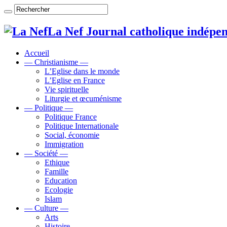
La Nef Journal catholique indépe
Accueil
— Christianisme —
L’Eglise dans le monde
L’Eglise en France
Vie spirituelle
Liturgie et œcuménisme
— Politique —
Politique France
Politique Internationale
Social, économie
Immigration
— Société —
Ethique
Famille
Education
Ecologie
Islam
— Culture —
Arts
Histoire