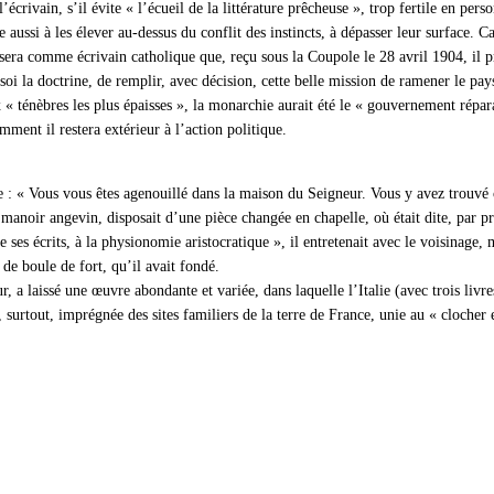
écrivain, s’il évite « l’écueil de la littérature prêcheuse », trop fertile en pers
que aussi à les élever au-dessus du conflit des instincts, à dépasser leur surface
 sera comme écrivain catholique que, reçu sous la Coupole le 28 avril 1904, il
 soi la doctrine, de remplir, avec décision, cette belle mission de ramener le pa
 ténèbres les plus épaisses », la monarchie aurait été le « gouvernement réparat
mment il restera extérieur à l’action politique.
 : « Vous vous êtes agenouillé dans la maison du Seigneur. Vous y avez trouvé 
manoir angevin, disposait d’une pièce changée en chapelle, où était dite, par pr
ses écrits, à la physionomie aristocratique », il entretenait avec le voisinage
 de boule de fort, qu’il avait fondé.
a laissé une œuvre abondante et variée, dans laquelle l’Italie (avec trois livre
surtout, imprégnée des sites familiers de la terre de France, unie au « clocher e