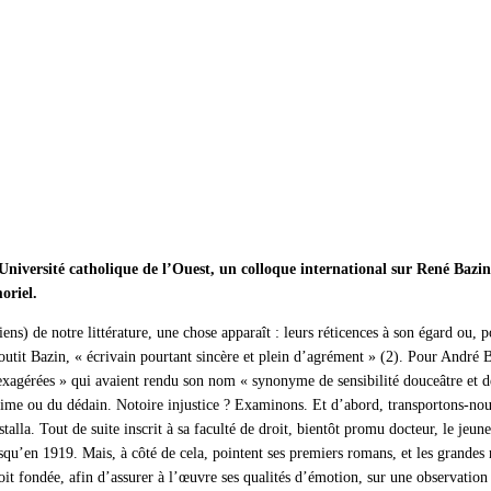
Université catholique de l’Ouest, un colloque international sur René Bazi
oriel.
ens) de notre littérature, une chose apparaît : leurs réticences à son égard ou
tit Bazin, « écrivain pourtant sincère et plein d’agrément » (2). Pour André Bil
exagérées » qui avaient rendu son nom « synonyme de sensibilité douceâtre et de
time ou du dédain. Notoire injustice ? Examinons. Et d’abord, transportons-nous
talla. Tout de suite inscrit à sa faculté de droit, bientôt promu docteur, le je
usqu’en 1919. Mais, à côté de cela, pointent ses premiers romans, et les grandes 
oit fondée, afin d’assurer à l’œuvre ses qualités d’émotion, sur une observation d