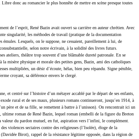
tif. Libre donc au romancier le plus honnête de mettre en scène presque toutes
ement de l’esprit, René Bazin avait ouvert sa carrière en auteur chrétien. Avec
ante singularité, les méthodes de travail (pratique de la documentation
s émules. Lesquels, on le suppose, ne cessaient, pareillement à lui, de
ubstantielle, selon notre écrivain, à la solidité des livres futurs.
ses ateliers, théâtre trop souvent d’une blâmable dureté patronale. En se
e à la misère physique et morale des petites gens, Bazin, ami des catholiques
es multipliées, un désir d’écoute, hélas, bien peu répandu. Signe pénible,
 ferme croyant, sa déférence envers le clergé.
, et centré sur l’histoire d’un métayer accablé par le départ de ses enfants,
l’exode rural et de ses maux, plusieurs romans continueront, jusqu’en 1914, à
 père et de sa fille, se remettent à battre à l’unisson). On rencontrait ici un
icat, ultime roman de René Bazin, lequel roman (embelli de la figure du Breton
 valeur du pardon mutuel, en fut, aspiration vers l’infini, le complément.
des violences sectaires contre des religieuses (l’Isolée), éloge de la
 (Davidée Birot), rappel de la résistance légitime opposée, dans la région de