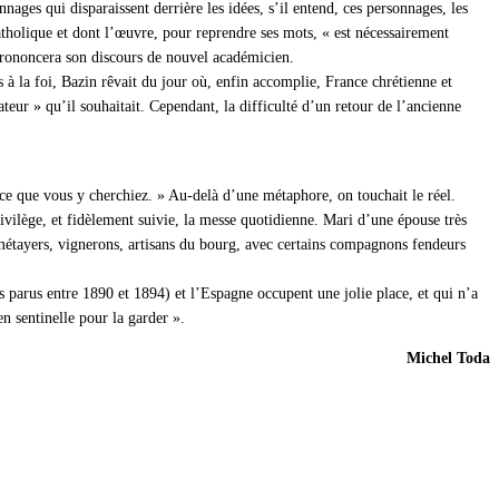
onnages qui disparaissent derrière les idées, s’il entend, ces personnages, les
. Catholique et dont l’œuvre, pour reprendre ses mots, « est nécessairement
 prononcera son discours de nouvel académicien.
ys à la foi, Bazin rêvait du jour où, enfin accomplie, France chrétienne et
eur » qu’il souhaitait. Cependant, la difficulté d’un retour de l’ancienne
ce que vous y cherchiez. » Au-delà d’une métaphore, on touchait le réel.
ivilège, et fidèlement suivie, la messe quotidienne. Mari d’une épouse très
, métayers, vignerons, artisans du bourg, avec certains compagnons fendeurs
s parus entre 1890 et 1894) et l’Espagne occupent une jolie place, et qui n’a
n sentinelle pour la garder ».
Michel Toda