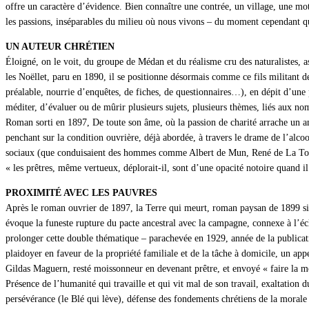
offre un caractère d’évidence. Bien connaître une contrée, un village, une mott
les passions, inséparables du milieu où nous vivons – du moment cependant qu’
UN AUTEUR CHRÉTIEN
Éloigné, on le voit, du groupe de Médan et du réalisme cru des naturalistes, as
les Noëllet, paru en 1890, il se positionne désormais comme ce fils militant de
préalable, nourrie d’enquêtes, de fiches, de questionnaires…), en dépit d’une p
méditer, d’évaluer ou de mûrir plusieurs sujets, plusieurs thèmes, liés aux no
Roman sorti en 1897, De toute son âme, où la passion de charité arrache un amo
penchant sur la condition ouvrière, déjà abordée, à travers le drame de l’alcool
sociaux (que conduisaient des hommes comme Albert de Mun, René de La Tour d
« les prêtres, même vertueux, déplorait-il, sont d’une opacité notoire quand il 
PROXIMITÉ AVEC LES PAUVRES
Après le roman ouvrier de 1897, la Terre qui meurt, roman paysan de 1899 situ
évoque la funeste rupture du pacte ancestral avec la campagne, connexe à l’écl
prolonger cette double thématique – parachevée en 1929, année de la publicatio
plaidoyer en faveur de la propriété familiale et de la tâche à domicile, un app
Gildas Maguern, resté moissonneur en devenant prêtre, et envoyé « faire la mo
Présence de l’humanité qui travaille et qui vit mal de son travail, exaltation d
persévérance (le Blé qui lève), défense des fondements chrétiens de la morale à