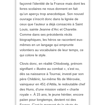
façonné l’identité de la France mais dont les
livres scolaires ne nous donnent en fait
qu’un aperçu trop anecdotique. Son nouvel
ouvrage s’inscrit donc dans la lignée de
ceux que l’auteur a déjà consacrés à Saint
Louis, sainte Jeanne d’Arc et Charette.
Comme dans ses précédents récits
biographiques, les héros se racontent eux-
mêmes en un langage qui emprunte
volontiers au vocabulaire de leur temps, ce
qui colore le style.
Clovis donc, en réalité Chlodowig, prénom
signifiant « illustre au combat », s’est vu,
dès sa naissance à Tournai, investi par son
père Childéric, lui-même fils de Mérovée,
vainqueur en 451 d’Attila, le redoutable chef
des Huns, d’une mission valant « charte
royale ». À 15 ans, le jeune héritier, encore
païen pour longtemps, devient roi des
Francs. C’est le moment de la chute de