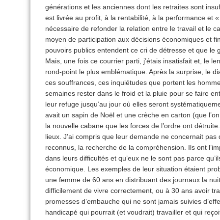
générations et les anciennes dont les retraites sont insu
est livrée au profit, à la rentabilité, à la performance et «
nécessaire de refonder la relation entre le travail et le 
moyen de participation aux décisions économiques et fin
pouvoirs publics entendent ce cri de détresse et que le
Mais, une fois ce courrier parti, j’étais insatisfait et, le
rond-point le plus emblématique. Après la surprise, le dia
ces souffrances, ces inquiétudes que portent les homm
semaines rester dans le froid et la pluie pour se faire 
leur refuge jusqu’au jour où elles seront systématiqueme
avait un sapin de Noël et une crèche en carton (que l’on
la nouvelle cabane que les forces de l’ordre ont détruite.
lieux. J’ai compris que leur demande ne concernait pas d
reconnus, la recherche de la compréhension. Ils ont l’
dans leurs difficultés et qu’eux ne le sont pas parce qu’
économique. Les exemples de leur situation étaient pro
une femme de 60 ans en distribuant des journaux la nuit
difficilement de vivre correctement, ou à 30 ans avoir tra
promesses d’embauche qui ne sont jamais suivies d’eff
handicapé qui pourrait (et voudrait) travailler et qui reç