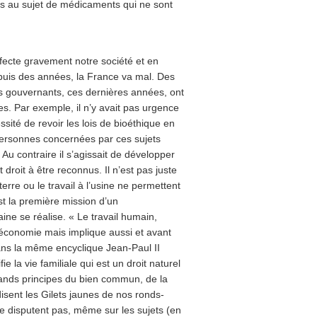
tes au sujet de médicaments qui ne sont
affecte gravement notre société et en
epuis des années, la France va mal. Des
 gouvernants, ces dernières années, ont
s. Par exemple, il n’y avait pas urgence
ssité de revoir les lois de bioéthique en
personnes concernées par ces sujets
Au contraire il s’agissait de développer
t droit à être reconnus. Il n’est pas juste
erre ou le travail à l’usine ne permettent
t la première mission d’un
ne se réalise. « Le travail humain,
l’économie mais implique aussi et avant
ans la même encyclique Jean-Paul II
ie la vie familiale qui est un droit naturel
rands principes du bien commun, de la
 disent les Gilets jaunes de nos ronds-
e se disputent pas, même sur les sujets (en