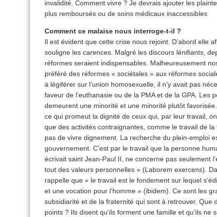
invalidité. Comment vivre ? Je devrais ajouter les plain
plus remboursés ou de soins médicaux inaccessibles
Comment ce malaise nous interroge-t-il ?
Il est évident que cette crise nous rejoint. D’abord elle 
souligne les carences. Malgré les discours lénifiants, d
réformes seraient indispensables. Malheureusement nos
préféré des réformes « sociétales » aux réformes sociale
à légiférer sur l’union homosexuelle, il n’y avait pas néce
faveur de l’euthanasie ou de la PMA et de la GPA. Les 
demeurent une minorité et une minorité plutôt favorisée. 
ce qui promeut la dignité de ceux qui, par leur travail, on
que des activités contraignantes, comme le travail de la t
pas de vivre dignement. La recherche du plein-emploi es
gouvernement. C’est par le travail que la personne humai
écrivait saint Jean-Paul II, ne concerne pas seulement 
tout des valeurs personnelles » (Laborem exercens). D
rappelle que « le travail est le fondement sur lequel s’édif
et une vocation pour l’homme » (ibidem). Ce sont les g
subsidiarité et de la fraternité qui sont à retrouver. Que
points ? Ils disent qu’ils forment une famille et qu’ils n