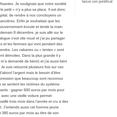
lancer son pontificat
ffisantes. Je soulignais que notre société
 le petit » n’y a plus sa place. Il est donc
capital, de rendre à nos concitoyens un
ancières. Enfin je souhaitais que les
 gouvernement écoute et tende la main.
 lendemain 8 décembre, je suis allé sur le
logue s’est vite noué et j’ai pu partager
es et les femmes qui vont pendant des
entendre. Les cabanes ou « tentes » sont
nt démolies. Dans la plus grande il y
 m’a demandé de bénir) et j’ai aussi béni
 Je suis retourné plusieurs fois sur ces
’abord l’argent mais le besoin d’être
impression que beaucoup sont reconnus
ils se sentent les victimes du système
bants : gagner 600 euros par mois pour
 avec une vieille voiture permet
vaillé trois mois dans l’année et cru à des
et. J’entends aussi cet homme jeune
oit 380 euros par mois au titre de son