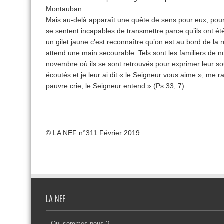
Montauban.
Mais au-delà apparaît une quête de sens pour eux, pour l
se sentent incapables de transmettre parce qu’ils ont ét
un gilet jaune c’est reconnaître qu’on est au bord de la 
attend une main secourable. Tels sont les familiers de 
novembre où ils se sont retrouvés pour exprimer leur souf
écoutés et je leur ai dit « le Seigneur vous aime », me r
pauvre crie, le Seigneur entend » (Ps 33, 7).
© LA NEF n°311 Février 2019
LA NEF
Qui sommes-nous ?