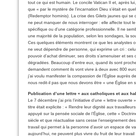
tout ce qui est humain. Le concile Vatican II et, après lui
que « par le mystère de l’incarnation Dieu s’était en qu
(Redemptor hominis). La crise des Gilets jaunes qui se
ne peut manquer de nous interroger : elle affecte tout l
spécifique ou d’une catégorie professionnelle. Il ne semb
une majorité de la population, selon les sondages, la sou
Ces quelques éléments montrent ce que les analystes o
ne veut dépendre de personne, qui exprime un cri : celu
pouvoir d’achat diminuer, ses droits s’amenuiser et ses 
dégradées. Beaucoup d’entre eux, quand ils sont proche
demandent comment ils vont vivre à deux avec 800 euros
j’ai voulu manifester la compassion de l’Église auprès 
nous redit-il pas que nous devons être « une Église en s
Publication d’une lettre « aux catholiques et aux h
Le 7 décembre j’ai pris l’initiative d’une « lettre ouverte
titre était explicite : « Rendre leur dignité aux travailleu
appuyé sur la pensée sociale de l’Église, cette « Doctri
siècle et que réactualise sans cesse l’enseignement des 
travail qui permet à la personne d’avoir un espace de v
aujourd’hui, ne peuvent plus vivre du fruit de leur travail