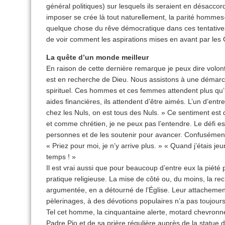
général politiques) sur lesquels ils seraient en désacco
imposer se crée là tout naturellement, la parité hommes
quelque chose du rêve démocratique dans ces tentatives 
de voir comment les aspirations mises en avant par les G
La quête d’un monde meilleur
En raison de cette dernière remarque je peux dire volo
est en recherche de Dieu. Nous assistons à une démarch
spirituel. Ces hommes et ces femmes attendent plus qu
aides financières, ils attendent d’être aimés. L’un d’entre 
chez les Nuls, on est tous des Nuls. » Ce sentiment es
et comme chrétien, je ne peux pas l’entendre. Le défi e
personnes et de les soutenir pour avancer. Confusément
« Priez pour moi, je n’y arrive plus. » « Quand j’étais jeu
temps ! »
Il est vrai aussi que pour beaucoup d’entre eux la piété 
pratique religieuse. La mise de côté ou, du moins, la re
argumentée, en a détourné de l’Église. Leur attachement
pèlerinages, à des dévotions populaires n’a pas toujours 
Tel cet homme, la cinquantaine alerte, motard chevronné
Padre Pio et de sa prière régulière auprès de la statue 