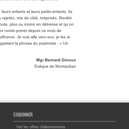
eurs enfants et leurs petits-enfants. Ils
é rejetés, mis de côté, méprisés. Revêtir
route, plus ou moins en détresse et qu’on
nos ronds-points depuis ce mois de
france. Je suis allé vers eux, je les ai
appelant la phrase du psalmiste : « Un
Mgr Bernard Ginoux
Evêque de Montauban
S’ABONNER
Voir les offres d'abonnements