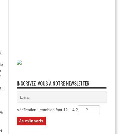
e,
la
e
n
INSCRIVEZ-VOUS À NOTRE NEWSLETTER
s :
Vérification : combien font 12 − 4 ?
26
:
de