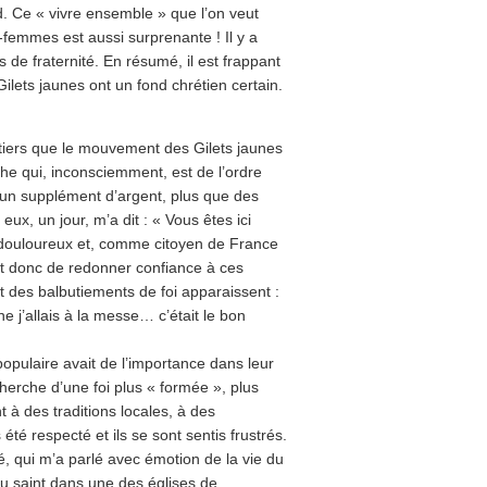
rd. Ce « vivre ensemble » que l’on veut
-femmes est aussi surprenante ! Il y a
de fraternité. En résumé, il est frappant
ilets jaunes ont un fond chrétien certain.
ntiers que le mouvement des Gilets jaunes
e qui, inconsciemment, est de l’ordre
’un supplément d’argent, plus que des
eux, un jour, m’a dit : « Vous êtes ici
t douloureux et, comme citoyen de France
st donc de redonner confiance à ces
 des balbutiements de foi apparaissent :
ne j’allais à la messe… c’était le bon
populaire avait de l’importance dans leur
cherche d’une foi plus « formée », plus
 à des traditions locales, à des
été respecté et ils se sont sentis frustrés.
, qui m’a parlé avec émotion de la vie du
du saint dans une des églises de