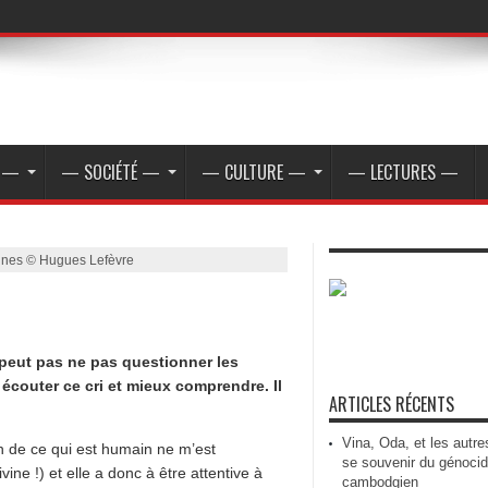
E —
— SOCIÉTÉ —
— CULTURE —
— LECTURES —
aunes © Hugues Lefèvre
ne peut pas ne pas questionner les
écouter ce cri et mieux comprendre. Il
ARTICLES RÉCENTS
Vina, Oda, et les autre
n de ce qui est humain ne m’est
se souvenir du génoci
ne !) et elle a donc à être attentive à
cambodgien