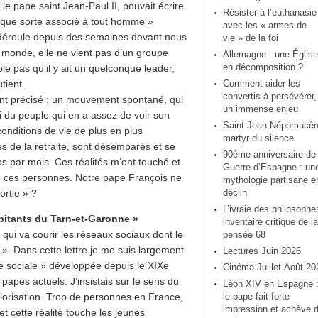
, le pape saint Jean-Paul II, pouvait écrire
Résister à l’euthanasie
elque sorte associé à tout homme »
avec les « armes de
 déroule depuis des semaines devant nous
vie » de la foi
e monde, elle ne vient pas d’un groupe
Allemagne : une Église
en décomposition ?
le pas qu’il y ait un quelconque leader,
tient.
Comment aider les
convertis à persévérer,
nt précisé : un mouvement spontané, qui
un immense enjeu
i du peuple qui en a assez de voir son
Saint Jean Népomucèn
conditions de vie de plus en plus
martyr du silence
s de la retraite, sont désemparés et se
90ème anniversaire de 
 par mois. Ces réalités m’ont touché et
Guerre d’Espagne : un
de ces personnes. Notre pape François ne
mythologie partisane e
ortie » ?
déclin
L’ivraie des philosophe
abitants du Tarn-et-Garonne »
inventaire critique de la
 » qui va courir les réseaux sociaux dont le
pensée 68
rs ». Dans cette lettre je me suis largement
Lectures Juin 2026
ne sociale » développée depuis le XIXe
Cinéma Juillet-Août 20
papes actuels. J’insistais sur le sens du
Léon XIV en Espagne 
alorisation. Trop de personnes en France,
le pape fait forte
impression et achève 
 et cette réalité touche les jeunes