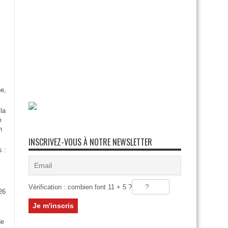
e,
la
e
n
INSCRIVEZ-VOUS À NOTRE NEWSLETTER
s :
Vérification : combien font 11 + 5 ?
26
:
de