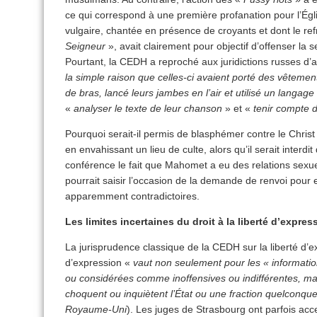
ce qui correspond à une première profanation pour l’Égl
vulgaire, chantée en présence de croyants et dont le ref
Seigneur
», avait clairement pour objectif d’offenser la se
Pourtant, la CEDH a reproché aux juridictions russes d
la simple raison que celles-ci avaient porté des vêteme
de bras, lancé leurs jambes en l’air et utilisé un langage
«
analyser le texte de leur chanson
» et «
tenir compte 
Pourquoi serait-il permis de blasphémer contre le Christ
en envahissant un lieu de culte, alors qu’il serait interdi
conférence le fait que Mahomet a eu des relations sexue
pourrait saisir l’occasion de la demande de renvoi pour
apparemment contradictoires.
Les limites incertaines du droit à la liberté d’expres
La jurisprudence classique de la CEDH sur la liberté d’ex
d’expression «
vaut non seulement pour les « informatio
ou considérées comme inoffensives ou indifférentes, mai
choquent ou inquiètent l’État ou une fraction quelconque
Royaume-Uni
). Les juges de Strasbourg ont parfois acce