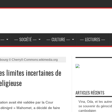
E —
— SOCIÉTÉ —
— CULTURE —
— LECTURES —
asbourg © CherryX-Commons.wikimedia.org
les limites incertaines de
eligieuse
ARTICLES RÉCENTS
Vina, Oda, et les autre
ion avait été validée par la Cour
se souvenir du génoci
«
dénigré
» Mahomet, a décidé de faire
cambodgien