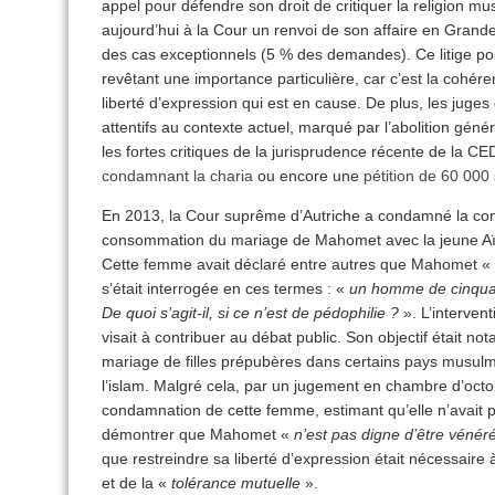
appel pour défendre son droit de critiquer la religion
aujourd’hui à la Cour un renvoi de son affaire en Gran
des cas exceptionnels (5 % des demandes). Ce litige p
revêtant une importance particulière, car c’est la cohére
liberté d’expression qui est en cause. De plus, les jug
attentifs au contexte actuel, marqué par l’abolition gén
les fortes critiques de la jurisprudence récente de la CED
condamnant la charia
ou encore une
pétition de 60 000
En 2013, la Cour suprême d’Autriche a condamné la conf
consommation du mariage de Mahomet avec la jeune Aïc
Cette femme avait déclaré entre autres que Mahomet «
s’était interrogée en ces termes : «
un homme de cinquant
De quoi s’agit-il, si ce n’est de pédophilie ?
». L’intervent
visait à contribuer au débat public. Son objectif était no
mariage de filles prépubères dans certains pays musulm
l’islam. Malgré cela, par un jugement en chambre d’octo
condamnation de cette femme, estimant qu’elle n’avait p
démontrer que Mahomet «
n’est pas digne d’être vénér
que restreindre sa liberté d’expression était nécessaire 
et de la «
tolérance mutuelle
».