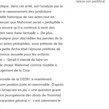
lancer son pontificat
lique, dans cet arrêt, est l’analyse par la
 le raisonnement des juridictions
lité historique de ces actes tout en
insinuer que Mahomet serait «
pédophile
»,
encore qu’il a continué à avoir des
tion sans base factuelle
». De plus,
uligné pour discréditer les paroles de la
les actes pédophiles, sous prétexte de les
 petite Aïcha était l’
épouse préférée
de
érence sexuelle pour les enfants,
té
». Serait-il interdit de faire un
ce de choisir Mahomet comme modèle à
 jugement de la Cour.
lennelle de la CEDH, a maintenant
 une position juste et raisonnable. D’après
 lorsqu’est en jeu «
une question grave
ention [européenne des droits de l’homme]
caractère général
» : c’est clairement le
.