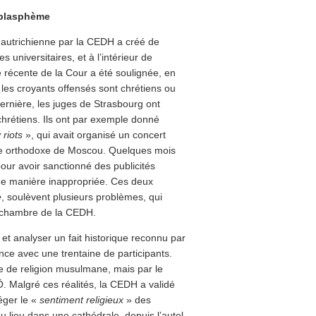
 blasphème
 autrichienne par la CEDH a créé de
universitaires, et à l’intérieur de
e récente de la Cour a été soulignée, en
les croyants offensés sont chrétiens ou
dernière, les juges de Strasbourg ont
hrétiens. Ils ont par exemple donné
 riots
», qui avait organisé un concert
le orthodoxe de Moscou. Quelques mois
our avoir sanctionné des publicités
 de manière inappropriée. Ces deux
e
, soulèvent plusieurs problèmes, qui
de chambre de la CEDH.
 et analyser un fait historique reconnu par
ence avec une trentaine de participants.
ne de religion musulmane, mais par le
 Malgré ces réalités, la CEDH a validé
éger le «
sentiment religieux
» des
u lieu dans une cathédrale, depuis l’autel,