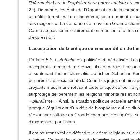
l’information] ou de l’exploiter pour porter atteinte au sa
22). De même, les États de l’Organisation de la coopéra
un délit international de blasphème, sous le nom de «
di
des religions
». La demande de renvoi en Grande chambr
Cour à se positionner clairement en réaction à toutes ces 
d’expression.
L’acceptation de la critique comme condition de l’in
L’affaire
E.S. c. Autriche
est politisée et médiatisée. Les
acceptant la demande de renvoi, ils donneraient raison 
et soutenant l’actuel chancelier autrichien Sebastian Kur
perturber l’appréciation de la Cour. Les juges ont ainsi
croyants musulmans refusant toute critique de leur religi
surprotège délibérément les religions minoritaires et n
«
pluralisme
». Ainsi, la situation politique actuelle am
pratique l’équivalent d’un délit de blasphème qui ne dit
réexaminer l’affaire en Grande chambre, c’est qu’elle se 
d’expression par l’islam.
Il est pourtant vital de défendre le débat religieux et le d
religions. Ce sont des acquis de la civilisation occidental