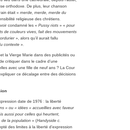
ise orthodoxe. De plus, leur chanson
rain était «
merde, merde, merde du
nsibilité religieuse des chrétiens.
’avoir condamné les «
Pussy riots
» «
pour
nts de couleurs vives, fait des mouvements
 ordurier
», alors qu’il aurait fallu
du contexte
».
 et la Vierge Marie dans des publicités ou
t de critiquer dans le cadre d’une
lles avec une fille de neuf ans ? La Cour
 expliquer ce décalage entre des décisions
sion
pression date de 1976 : la liberté
ns » ou « idées » accueillies avec faveur
s aussi pour celles qui heurtent,
 de la population
» (
Handyside c.
pté des limites à la liberté d’expression