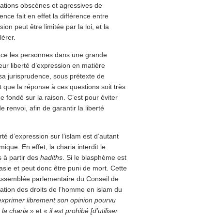
tations obscènes et agressives de
nce fait en effet la différence entre
ion peut être limitée par la loi, et la
lérer.
lace les personnes dans une grande
 leur liberté d’expression en matière
 sa jurisprudence, sous prétexte de
it que la réponse à ces questions soit très
e fondé sur la raison. C’est pour éviter
envoi, afin de garantir la liberté
erté d’expression sur l’islam est d’autant
mique. En effet, la charia interdit le
 à partir des
hadiths
. Si le blasphème est
asie et peut donc être puni de mort. Cette
Assemblée parlementaire du Conseil de
ration des droits de l’homme en islam du
’exprimer librement son opinion pourvu
 la charia
» et «
il est prohibé [d’utiliser