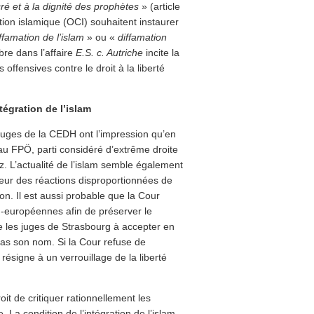
cré et à la dignité des prophètes
» (article
tion islamique (OCI) souhaitent instaurer
ffamation de l’islam
» ou «
diffamation
e dans l’affaire
E.S. c. Autriche
incite la
offensives contre le droit à la liberté
tégration de l’islam
 juges de la CEDH ont l’impression qu’en
au FPÖ, parti considéré d’extrême droite
z. L’actualité de l’islam semble également
 peur des réactions disproportionnées de
on. Il est aussi probable que la Cour
on-européennes afin de préserver le
ène les juges de Strasbourg à accepter en
 pas son nom. Si la Cour refuse de
résigne à un verrouillage de la liberté
roit de critiquer rationnellement les
e. La condition de l’intégration de l’islam