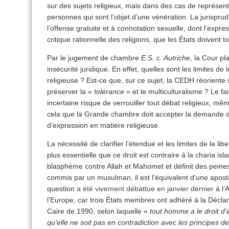
sur des sujets religieux, mais dans des cas de représen
personnes qui sont l’objet d’une vénération. La jurisprude
l’offense gratuite et à connotation sexuelle, dont l’express
critique rationnelle des religions, que les États doivent to
Par le jugement de chambre
E.S. c. Autriche
, la Cour p
insécurité juridique. En effet, quelles sont les limites de
religieuse ? Est-ce que, sur ce sujet, la CEDH réoriente
préserver la «
tolérance
» et le multiculturalisme ? Le fa
incertaine risque de verrouiller tout débat religieux, mêm
cela que la Grande chambre doit accepter la demande de r
d’expression en matière religieuse.
La nécessité de clarifier l’étendue et les limites de la lib
plus essentielle que ce droit est contraire à la charia isla
blasphème contre Allah et Mahomet et définit des peines
commis par un musulman, il est l’équivalent d’une apost
question
a été vivement débattue en janvier dernier
à l’
l’Europe, car trois États membres ont adhéré à la Décla
Caire de 1990, selon laquelle «
tout homme a le droit d
qu’elle ne soit pas en contradiction avec les principes de