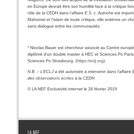
en Europe devrait être son humilité face à la critique fond
rôle de la CEDH dans l’affaire
E.S. c. Autriche
est importa
Mahomet et l’islam de toute critique, elle entérine un cho
sans dialogue entre les communautés.
* Nicolas Bauer est chercheur associé au Centre européen 
diplômé d’un double master à HEC et Sciences Po Paris, e
Sciences Po Strasbourg. (
https://eclj.org
).
N.B. – L’ECLJ a été autorisée à intervenir dans l’affaire 
des
observations écrites
à la CEDH.
© LA NEF Exclusivité internet le 26 février 2019
LA NEF