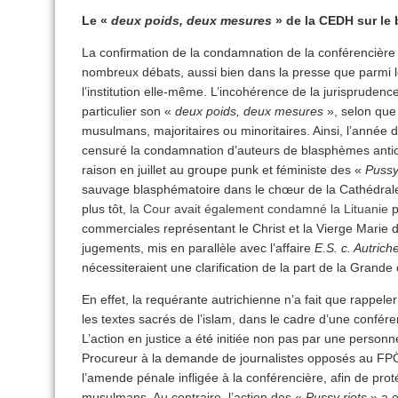
Le «
deux poids, deux mesures
» de la CEDH sur le
La confirmation de la condamnation de la conférencière
nombreux débats, aussi bien dans la presse que parmi les 
l’institution elle-même. L’incohérence de la jurisprudenc
particulier son «
deux poids, deux mesures
», selon que 
musulmans, majoritaires ou minoritaires. Ainsi, l’année 
censuré la condamnation d’auteurs de blasphèmes antic
raison en juillet au groupe punk et féministe des «
Pussy
sauvage blasphématoire dans le chœur de la Cathédra
plus tôt,
la Cour avait également condamné la Lituanie
p
commerciales représentant le Christ et la Vierge Marie
jugements, mis en parallèle avec l’affaire
E.S. c. Autrich
nécessiteraient une clarification de la part de la Gran
En effet, la requérante autrichienne n’a fait que rappeler
les textes sacrés de l’islam, dans le cadre d’une confér
L’action en justice a été initiée non pas par une person
Procureur à la demande de journalistes opposés au FPÖ.
l’amende pénale infligée à la conférencière, afin de prot
musulmans. Au contraire, l’action des «
Pussy riots
» a e