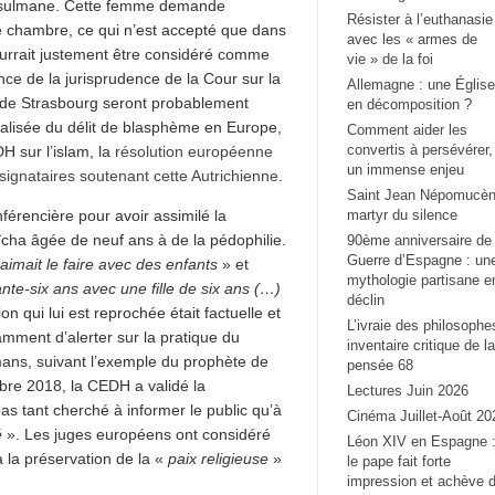
 musulmane. Cette femme demande
Résister à l’euthanasie
de chambre, ce qui n’est accepté que dans
avec les « armes de
ourrait justement être considéré comme
vie » de la foi
nce de la jurisprudence de la Cour sur la
Allemagne : une Église
es de Strasbourg seront probablement
en décomposition ?
éralisée du délit de blasphème en Europe,
Comment aider les
convertis à persévérer,
H sur l’islam, la
résolution européenne
un immense enjeu
 signataires soutenant cette Autrichienne
.
Saint Jean Népomucèn
érencière pour avoir assimilé la
martyr du silence
ha âgée de neuf ans à de la pédophilie.
90ème anniversaire de 
Guerre d’Espagne : un
aimait le faire avec des enfants
» et
mythologie partisane e
e-six ans avec une fille de six ans (…)
déclin
ion qui lui est reprochée était factuelle et
L’ivraie des philosophe
tamment d’alerter sur la pratique du
inventaire critique de la
ans, suivant l’exemple du prophète de
pensée 68
bre 2018, la CEDH a validé la
Lectures Juin 2026
as tant cherché à informer le public qu’à
Cinéma Juillet-Août 20
é
». Les juges européens ont considéré
Léon XIV en Espagne 
à la préservation de la «
paix religieuse
»
le pape fait forte
impression et achève 