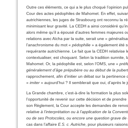
Outre ces éléments, ce qui a le plus choqué l’opinion pub
Cour des actes pédophiles de Mahomet. En effet, suivant
autrichiennes, les juges de Strasbourg ont reconnu la réa
minimisant leur gravité. La CEDH a ainsi considéré qu’
alors même qu’il a épousé d’autres femmes majeures ou 
relations avec Aïcha par la suite, serait une «
généralisa
l’anachronisme du mot «
pédophilie
» a également été so
requérante autrichienne. Le fait que la CEDH relativise 
contextualiser, est choquant. Selon la tradition sunnite, la
Mahomet. Or, la pédophilie est, selon l’OMS, une «
préf
généralement d’âge prépubère ou au début de la puber
rapprochement, afin d’initier un débat sur la pertinen
«
imiter
» aujourd’hui ? Il semblerait que oui, d’après le
La Grande chambre, c’est-à-dire la formation la plus so
l’opportunité de revenir sur cette décision et de prendre
son Règlement, la Cour accepte les demandes de renvoi
relative à l’interprétation ou à l’application de la Conv
ou de ses Protocoles, ou encore une question grave de 
cas dans l’affaire
E.S. c. Autriche
, pour plusieurs raisons