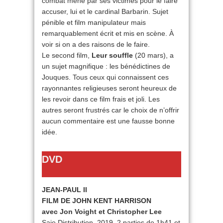
combat mené par ses victimes pour le faire
accuser, lui et le cardinal Barbarin. Sujet
pénible et film manipulateur mais
remarquablement écrit et mis en scène. À
voir si on a des raisons de le faire.
Le second film,
Leur souffle
(20 mars), a
un sujet magnifique : les bénédictines de
Jouques. Tous ceux qui connaissent ces
rayonnantes religieuses seront heureux de
les revoir dans ce film frais et joli. Les
autres seront frustrés car le choix de n’offrir
aucun commentaire est une fausse bonne
idée.
DVD
JEAN-PAUL II
FILM DE JOHN KENT HARRISON
avec Jon Voight et Christopher Lee
Saje Distribution, 2019, 2 parties de 1h41 et