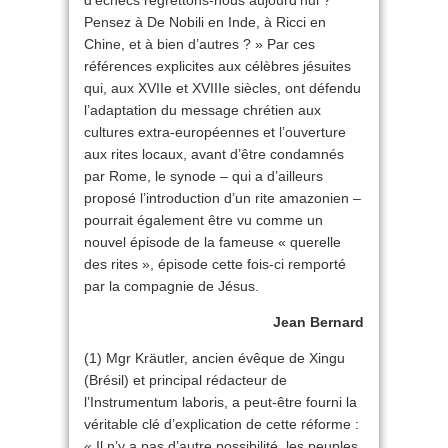
d’échecs regrettons-nous aujourd’hui ?
Pensez à De Nobili en Inde, à Ricci en
Chine, et à bien d’autres ? » Par ces
références explicites aux célèbres jésuites
qui, aux XVIIe et XVIIIe siècles, ont défendu
l’adaptation du message chrétien aux
cultures extra-européennes et l’ouverture
aux rites locaux, avant d’être condamnés
par Rome, le synode – qui a d’ailleurs
proposé l’introduction d’un rite amazonien –
pourrait également être vu comme un
nouvel épisode de la fameuse « querelle
des rites », épisode cette fois-ci remporté
par la compagnie de Jésus.
Jean Bernard
(1) Mgr Kräutler, ancien évêque de Xingu
(Brésil) et principal rédacteur de
l’Instrumentum laboris, a peut-être fourni la
véritable clé d’explication de cette réforme :
« Il n’y a pas d’autre possibilité, les peuples