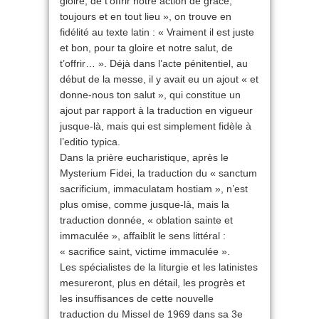
gloire, de t’offrir notre action de grâce,
toujours et en tout lieu », on trouve en
fidélité au texte latin : « Vraiment il est juste
et bon, pour ta gloire et notre salut, de
t’offrir… ». Déjà dans l’acte pénitentiel, au
début de la messe, il y avait eu un ajout « et
donne-nous ton salut », qui constitue un
ajout par rapport à la traduction en vigueur
jusque-là, mais qui est simplement fidèle à
l’editio typica.
Dans la prière eucharistique, après le
Mysterium Fidei, la traduction du « sanctum
sacrificium, immaculatam hostiam », n’est
plus omise, comme jusque-là, mais la
traduction donnée, « oblation sainte et
immaculée », affaiblit le sens littéral :
« sacrifice saint, victime immaculée ».
Les spécialistes de la liturgie et les latinistes
mesureront, plus en détail, les progrès et
les insuffisances de cette nouvelle
traduction du Missel de 1969 dans sa 3e